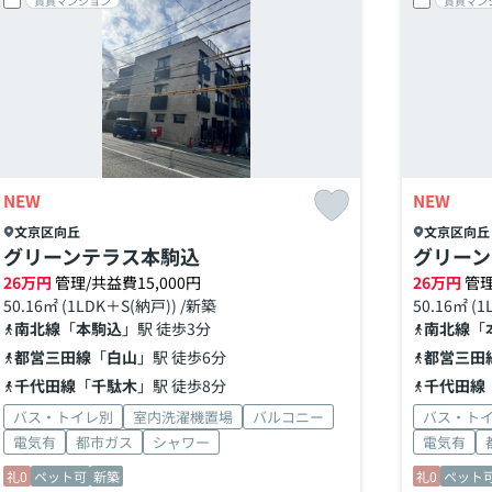
賃貸マンション
賃貸マン
NEW
NEW
文京区
向丘
文京区
向丘
グリーンテラス本駒込
グリーン
26
万円
管理/共益費15,000円
26
万円
管理
50.16㎡ (1LDK＋S(納戸)) /新築
50.16㎡ (
南北線
「
本駒込
」駅 徒歩3分
南北線
「
都営三田線
「
白山
」駅 徒歩6分
都営三田
千代田線
「
千駄木
」駅 徒歩8分
千代田線
バス・トイレ別
室内洗濯機置場
バルコニー
バス・ト
電気有
都市ガス
シャワー
電気有
礼0
ペット可
新築
礼0
ペット