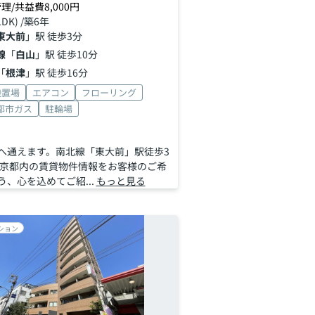
理/共益費8,000円
LDK) /築6年
東大前
」駅 徒歩3分
線
「
白山
」駅 徒歩10分
「
根津
」駅 徒歩16分
機置場
エアコン
フローリング
都市ガス
駐輪場
へ通えます。南北線「東大前」駅徒歩3
東京都内の賃貸物件情報をお客様のご希
、心を込めてご紹...
もっと見る
ション