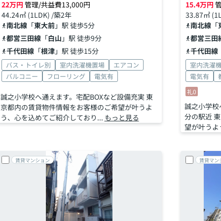
22
万円
管理/共益費13,000円
15.4
万円
管
44.24㎡ (1LDK) /築2年
33.87㎡ (1
南北線
「
東大前
」駅 徒歩5分
南北線
「
都営三田線
「
白山
」駅 徒歩9分
都営三田
千代田線
「
根津
」駅 徒歩15分
千代田線
バス・トイレ別
室内洗濯機置場
エアコン
室内洗濯
バルコニー
フローリング
電気有
電気有
礼0
誠之小学校へ通えます。宅配BOXなど設備充実 東
誠之小学校
京都内の賃貸物件情報をお客様のご希望が叶うよ
分の駅近 
う、心を込めてご紹介しており...
もっと見る
望が叶うよう
賃貸マンション
賃貸マン