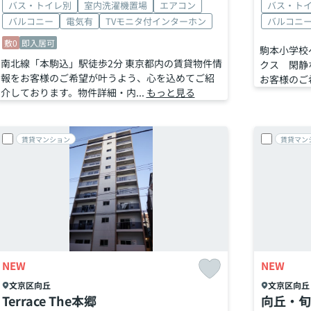
バス・トイレ別
室内洗濯機置場
エアコン
バス・ト
バルコニー
電気有
TVモニタ付インターホン
バルコニ
敷0
即入居可
駒本小学校
南北線「本駒込」駅徒歩2分 東京都内の賃貸物件情
クス 閑静
報をお客様のご希望が叶うよう、心を込めてご紹
お客様のご
介しております。物件詳細・内...
もっと見る
賃貸マンション
賃貸マン
NEW
NEW
文京区
向丘
文京区
向丘
Terrace The本郷
向丘・旬