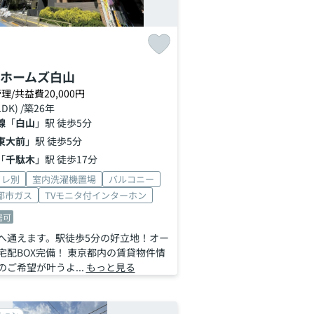
ホームズ白山
理/共益費20,000円
LDK) /築26年
線
「
白山
」駅 徒歩5分
東大前
」駅 徒歩5分
「
千駄木
」駅 徒歩17分
イレ別
室内洗濯機置場
バルコニー
都市ガス
TVモニタ付インターホン
居可
へ通えます。駅徒歩5分の好立地！オー
宅配BOX完備！ 東京都内の賃貸物件情
ご希望が叶うよ...
もっと見る