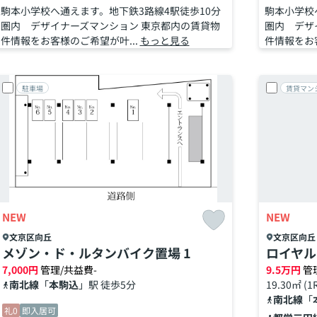
駒本小学校へ通えます。地下鉄3路線4駅徒歩10分
駒本小学校
圏内 デザイナーズマンション 東京都内の賃貸物
圏内 デザ
件情報をお客様のご希望が叶...
もっと見る
件情報をお客
駐車場
賃貸マン
NEW
NEW
文京区
向丘
文京区
向丘
メゾン・ド・ルタンバイク置場 1
ロイヤル
7,000
円
管理/共益費-
9.5
万円
管
南北線
「
本駒込
」駅 徒歩5分
19.30㎡ (1
南北線
「
礼0
即入居可