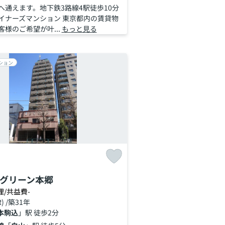
へ通えます。地下鉄3路線4駅徒歩10分
イナーズマンション 東京都内の賃貸物
様のご希望が叶...
もっと見る
ション
グリーン本郷
理/共益費-
R) /築31年
本駒込
」駅 徒歩2分