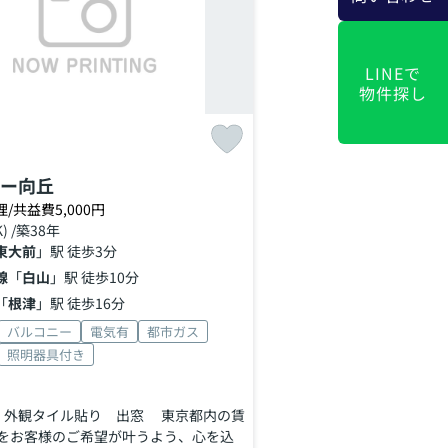
LINEで
物件探し
ー向丘
理/共益費5,000円
K) /築38年
東大前
」駅 徒歩3分
線
「
白山
」駅 徒歩10分
「
根津
」駅 徒歩16分
バルコニー
電気有
都市ガス
照明器具付き
 外観タイル貼り 出窓 東京都内の賃
をお客様のご希望が叶うよう、心を込