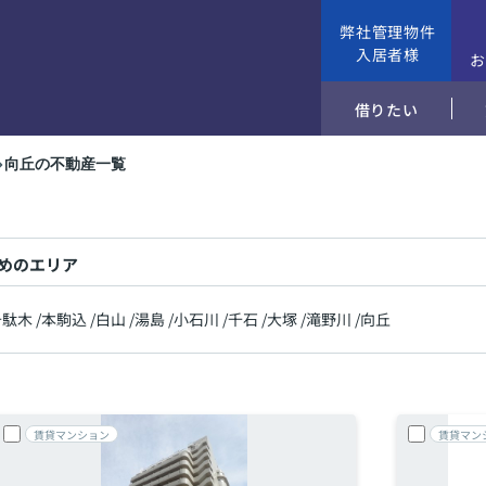
弊社管理物件
入居者様
借りたい
向丘の不動産一覧
めのエリア
千駄木
/
本駒込
/
白山
/
湯島
/
小石川
/
千石
/
大塚
/
滝野川
/
向丘
賃貸マンション
賃貸マン