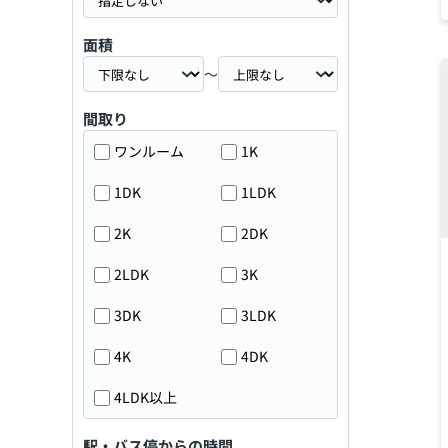
面積
～
間取り
ワンルーム
1K
1DK
1LDK
2K
2DK
2LDK
3K
3DK
3LDK
4K
4DK
4LDK以上
駅・バス停からの時間