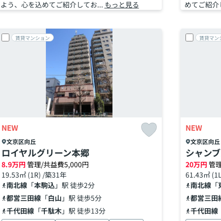
よう、心を込めてご紹介してお...
もっと見る
めてご紹介し
賃貸マンション
賃貸マン
NEW
NEW
文京区
向丘
文京区
向丘
ロイヤルグリーン本郷
シャンブ
8.9
万円
管理/共益費5,000円
20
万円
管理
19.53㎡ (1R) /築31年
61.43㎡ (1
南北線
「
本駒込
」駅 徒歩2分
南北線
「
都営三田線
「
白山
」駅 徒歩5分
都営三田
千代田線
「
千駄木
」駅 徒歩13分
千代田線