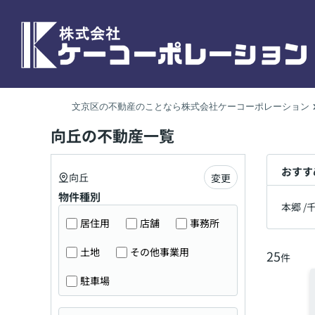
文京区の不動産のことなら株式会社ケーコーポレーション
向丘の不動産一覧
おすす
向丘
変更
物件種別
本郷
/
居住用
店舗
事務所
土地
その他事業用
25
件
駐車場