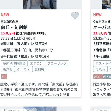
NEW
NEW
文京区
向丘
文京区
向丘
向丘・旬創館
オーパス
15.8
万円
管理/共益費8,000円
23.8
万円
管
33.87㎡ (1LDK) /築6年
53.35㎡ (2
南北線
「
東大前
」駅 徒歩3分
都営三田
都営三田線
「
白山
」駅 徒歩10分
南北線
「
千代田線
「
根津
」駅 徒歩16分
千代田線
室内洗濯機置場
エアコン
フローリング
バス・ト
電気有
都市ガス
駐輪場
電気有
礼0
敷礼0
即入
誠之小学校へ通えます。南北線「東大前」駅徒歩3
誠之小学校
分の駅近 東京都内の賃貸物件情報をお客様のご希
トロック・
望が叶うよう、心を込めてご紹...
もっと見る
報をお客様の