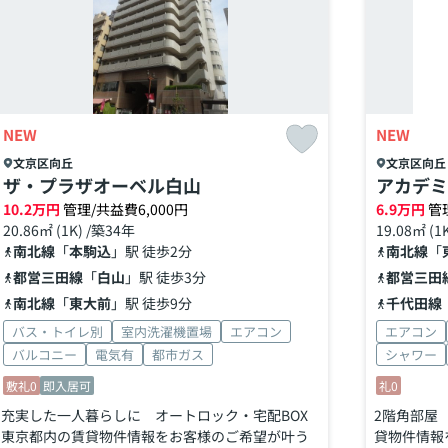
NEW
NEW
文京区
向丘
文京区
向丘
ザ・プラザオーベル白山
アカデミ
10.2
万円
管理/共益費6,000円
6.9
万円
管
20.86㎡ (1K) /築34年
19.08㎡ (1
南北線
「
本駒込
」駅 徒歩2分
南北線
「
都営三田線
「
白山
」駅 徒歩3分
都営三田
南北線
「
東大前
」駅 徒歩9分
千代田線
バス・トイレ別
室内洗濯機置場
エアコン
エアコン
バルコニー
電気有
都市ガス
シャワー
敷礼0
即入居可
礼0
充実した一人暮らしに オートロック・宅配BOX
2階角部屋
東京都内の賃貸物件情報をお客様のご希望が叶う
貸物件情報