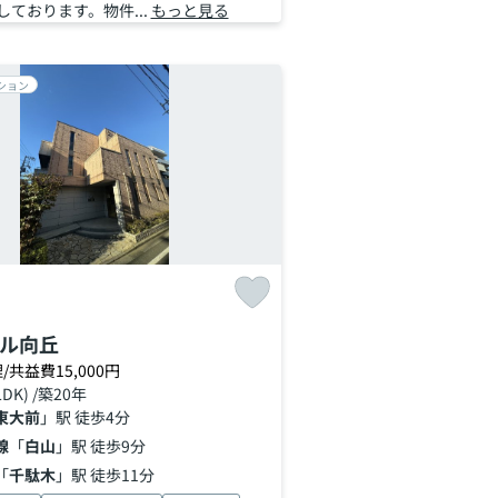
ております。物件...
もっと見る
ション
ル向丘
/共益費15,000円
LDK) /築20年
東大前
」駅 徒歩4分
線
「
白山
」駅 徒歩9分
「
千駄木
」駅 徒歩11分