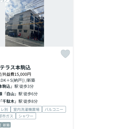
ション
テラス本駒込
/共益費15,000円
1LDK＋S(納戸)) /新築
本駒込
」駅 徒歩3分
線
「
白山
」駅 徒歩6分
「
千駄木
」駅 徒歩8分
イレ別
室内洗濯機置場
バルコニー
都市ガス
シャワー
可
新築