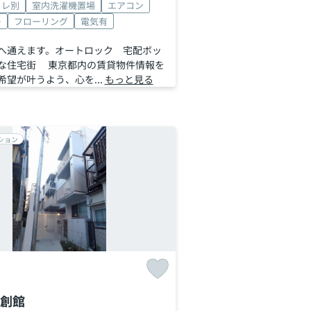
イレ別
室内洗濯機置場
エアコン
ー
フローリング
電気有
へ通えます。オートロック 宅配ボッ
な住宅街 東京都内の賃貸物件情報を
希望が叶うよう、心を...
もっと見る
ション
創館