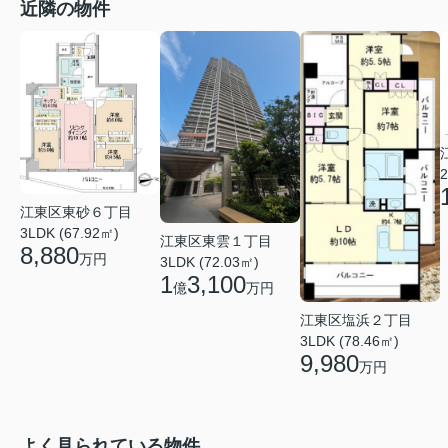
近隣の物件
2
江東区東砂６丁目
3LDK (67.92㎡)
江東区東雲１丁目
8,880
万円
3LDK (72.03㎡)
1
3,100
億
万円
江東区塩浜２丁目
3LDK (78.46㎡)
9,980
万円
よく見られている物件