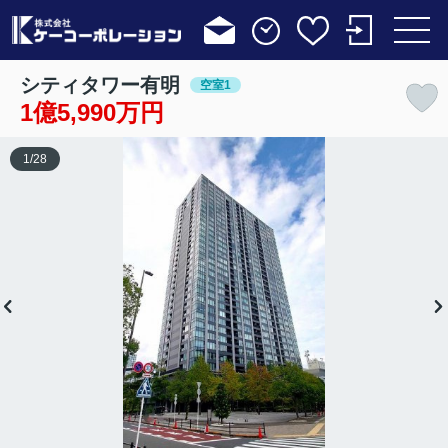
シティタワー有明
空室1
1億5,990万円
1
/
28