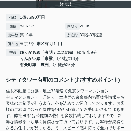
【外観】
1億5,990万円
価格
84.63㎡
2LDK
面積
間取り
築16年
30階/33階建
築年数
所在階
東京都
江東区
有明
１丁目
所在地
ゆりかもめ
「
有明テニスの森
」駅 徒歩9分
交通
りんかい線
「
東雲
」駅 徒歩13分
有楽町線
「
豊洲
」駅 徒歩25分
シティタワー有明のコメント(おすすめポイント)
住友不動産旧分譲・地上33階建て免震タワーマンション
中古マンション・一戸建て・土地等の東京都内売買物件情報をお
客様のご希望が叶うよう、心を込めてご紹介しております。お客
様のご希望に合った物件を細かい心遣いでお手伝いさせて頂きま
す。弊社HPには公開前の物件を多数掲載しておりますので、新
鮮な情報をいち早く発信させて頂いております。お客様が納得な
さるお住まいが見つかるよう、スピード感を持って全力でサポー