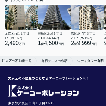
文京区向丘１丁目
豊島区池袋３丁目
港区虎ノ門３丁目
1K (19.81㎡)
2LDK (64.14㎡)
2LDK (75.19㎡)
3
2,490
1
4,500
2
9,999
万円
億
万円
億
万円
江東区の不動産一覧
有明テニスの森駅
シティタワー有明
文京区の不動産のことならケーコーポレーションへ！
東京都文京区白山１丁目33-19