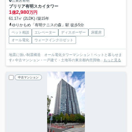
江東区有明
ブリリア有明スカイタワー
1
2,980
億
万円
61.17㎡ (2LDK) /築15年
ゆりかもめ「有明テニスの森」駅 徒歩5分
ペット相談
エレベーター
ディスポーザー
床暖房
オール電化
ウォークインクロゼット
地震に強い制震構造 オール電化タワーマンション！ペットと暮らせま
す♪ 中古マンション・一戸建て・土地等の東京都内売買物...
もっと見る
中古マンション