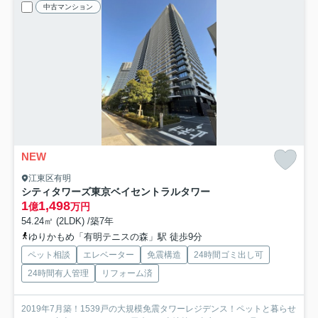
中古マンション
NEW
江東区有明
シティタワーズ東京ベイセントラルタワー
1
1,498
億
万円
54.24㎡ (2LDK) /築7年
ゆりかもめ「有明テニスの森」駅 徒歩9分
ペット相談
エレベーター
免震構造
24時間ゴミ出し可
24時間有人管理
リフォーム済
2019年7月築！1539戸の大規模免震タワーレジデンス！ペットと暮らせ