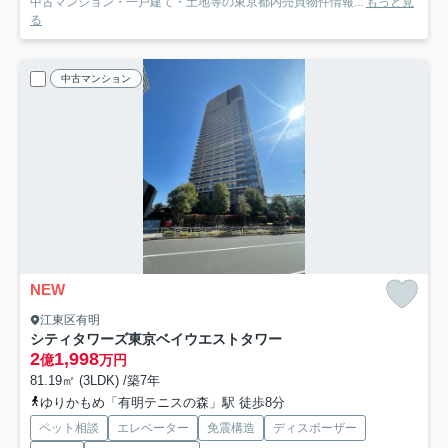
中古マンション・一戸建て・土地等の東京都内売買物件情報...
もっと見
る
中古マンション
NEW
江東区有明
シティタワーズ東京ベイウエストタワー
2
1,998
億
万円
81.19㎡ (3LDK) /築7年
ゆりかもめ「有明テニスの森」駅 徒歩8分
ペット相談
エレベーター
免震構造
ディスポーザー