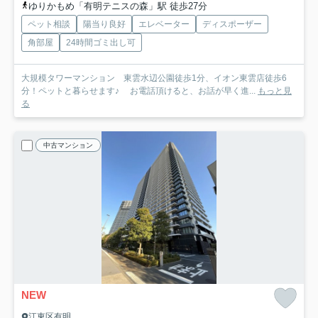
ゆりかもめ「有明テニスの森」駅 徒歩27分
ペット相談
陽当り良好
エレベーター
ディスポーザー
角部屋
24時間ゴミ出し可
大規模タワーマンション 東雲水辺公園徒歩1分、イオン東雲店徒歩6
分！ペットと暮らせます♪ お電話頂けると、お話が早く進...
もっと見
る
中古マンション
NEW
江東区有明