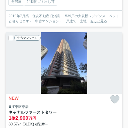
角部屋
24時間ゴミ出し可
2019年7月築 住友不動産旧分譲 1539戸の大規模レジデンス ペット
と暮らせます♪ 中古マンション・一戸建て・土地...
もっと見る
中古マンション
NEW
江東区東雲
キャナルファーストタワー
1
2,900
億
万円
80.57㎡ (3LDK) /築18年