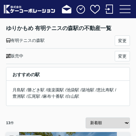
ゆりかもめ 有明テニスの森駅の不動産一覧
有明テニスの森駅
変更
販売中
変更
おすすめの駅
月島駅
/
勝どき駅
/
後楽園駅
/
池袋駅
/
築地駅
/
恵比寿駅
/
豊洲駅
/
広尾駅
/
麻布十番駅
/
白山駅
13
件