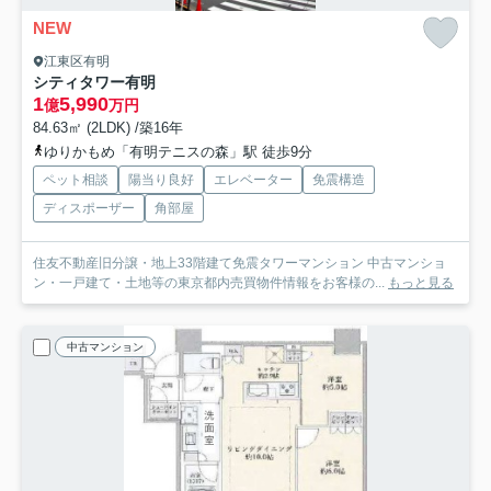
NEW
江東区有明
シティタワー有明
1
5,990
億
万円
84.63㎡ (2LDK) /築16年
ゆりかもめ「有明テニスの森」駅 徒歩9分
ペット相談
陽当り良好
エレベーター
免震構造
ディスポーザー
角部屋
住友不動産旧分譲・地上33階建て免震タワーマンション 中古マンショ
ン・一戸建て・土地等の東京都内売買物件情報をお客様の...
もっと見る
中古マンション