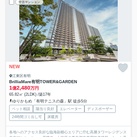
中古マンション
NEW
江東区有明
BrilliaMare有明TOWER&GARDEN
1
2,480
億
万円
65.82㎡ (2LDK) /築17年
ゆりかもめ「有明テニスの森」駅 徒歩5分
ペット相談
陽当り良好
エレベーター
ディスポーザー
24時間ゴミ出し可
床暖房
各地へのアクセス良好な臨海副都心エリアに佇む高層タワーレジデンス