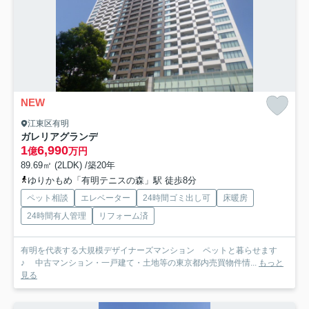
NEW
江東区有明
ガレリアグランデ
1
6,990
億
万円
89.69㎡ (2LDK) /築20年
ゆりかもめ「有明テニスの森」駅 徒歩8分
ペット相談
エレベーター
24時間ゴミ出し可
床暖房
24時間有人管理
リフォーム済
有明を代表する大規模デザイナーズマンション ペットと暮らせます
♪ 中古マンション・一戸建て・土地等の東京都内売買物件情...
もっと
見る