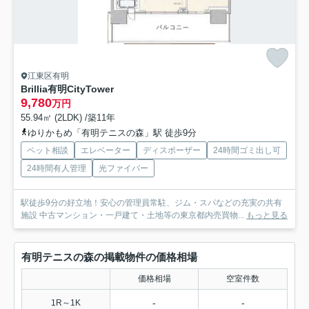
江東区有明
Brillia有明CityTower
9,780
万円
55.94㎡ (2LDK) /築11年
ゆりかもめ「有明テニスの森」駅 徒歩9分
ペット相談
エレベーター
ディスポーザー
24時間ゴミ出し可
24時間有人管理
光ファイバー
駅徒歩9分の好立地！安心の管理員常駐、ジム・スパなどの充実の共有
施設 中古マンション・一戸建て・土地等の東京都内売買物...
もっと見る
有明テニスの森の掲載物件の価格相場
価格相場
空室件数
-
-
1R～1K