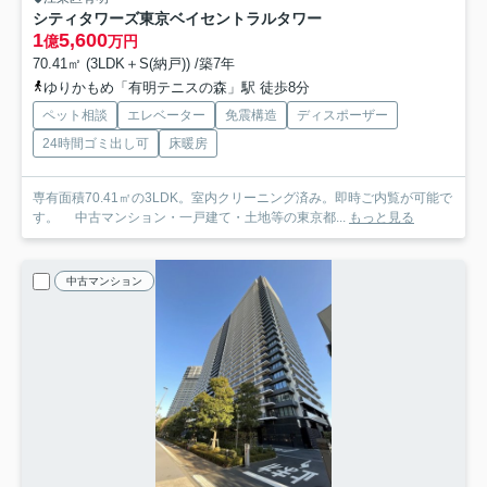
シティタワーズ東京ベイセントラルタワー
1
5,600
億
万円
70.41㎡ (3LDK＋S(納戸)) /築7年
ゆりかもめ「有明テニスの森」駅 徒歩8分
ペット相談
エレベーター
免震構造
ディスポーザー
24時間ゴミ出し可
床暖房
専有面積70.41㎡の3LDK。室内クリーニング済み。即時ご内覧が可能で
す。 中古マンション・一戸建て・土地等の東京都...
もっと見る
中古マンション