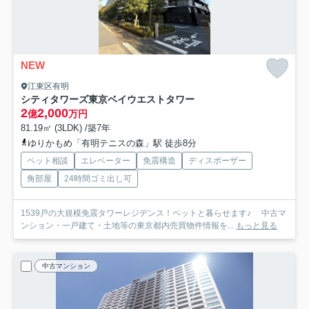
NEW
江東区有明
シティタワーズ東京ベイウエストタワー
2
2,000
億
万円
81.19㎡ (3LDK) /築7年
ゆりかもめ「有明テニスの森」駅 徒歩8分
ペット相談
エレベーター
免震構造
ディスポーザー
角部屋
24時間ゴミ出し可
1539戸の大規模免震タワーレジデンス！ペットと暮らせます♪ 中古マ
ンション・一戸建て・土地等の東京都内売買物件情報を...
もっと見る
中古マンション