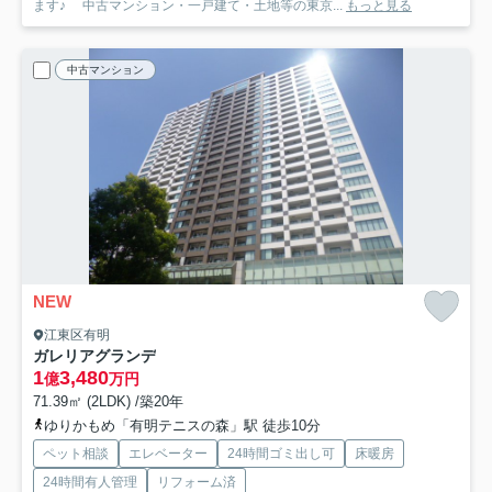
ます♪ 中古マンション・一戸建て・土地等の東京...
もっと見る
中古マンション
NEW
江東区有明
ガレリアグランデ
1
3,480
億
万円
71.39㎡ (2LDK) /築20年
ゆりかもめ「有明テニスの森」駅 徒歩10分
ペット相談
エレベーター
24時間ゴミ出し可
床暖房
24時間有人管理
リフォーム済