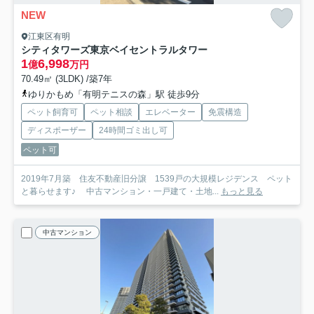
NEW
江東区有明
シティタワーズ東京ベイセントラルタワー
1
6,998
億
万円
70.49㎡ (3LDK) /築7年
ゆりかもめ「有明テニスの森」駅 徒歩9分
ペット飼育可
ペット相談
エレベーター
免震構造
ディスポーザー
24時間ゴミ出し可
ペット可
2019年7月築 住友不動産旧分譲 1539戸の大規模レジデンス ペット
と暮らせます♪ 中古マンション・一戸建て・土地...
もっと見る
中古マンション