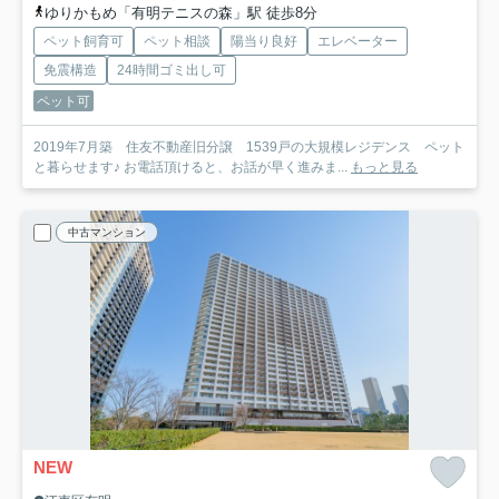
ゆりかもめ「有明テニスの森」駅 徒歩8分
ペット飼育可
ペット相談
陽当り良好
エレベーター
免震構造
24時間ゴミ出し可
ペット可
2019年7月築 住友不動産旧分譲 1539戸の大規模レジデンス ペット
と暮らせます♪ お電話頂けると、お話が早く進みま...
もっと見る
中古マンション
NEW