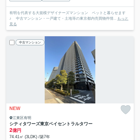
有明を代表する大規模デザイナーズマンション ペットと暮らせます
♪ 中古マンション・一戸建て・土地等の東京都内売買物件情...
もっと
見る
中古マンション
NEW
江東区有明
シティタワーズ東京ベイセントラルタワー
2
億円
74.41㎡ (3LDK) /築7年