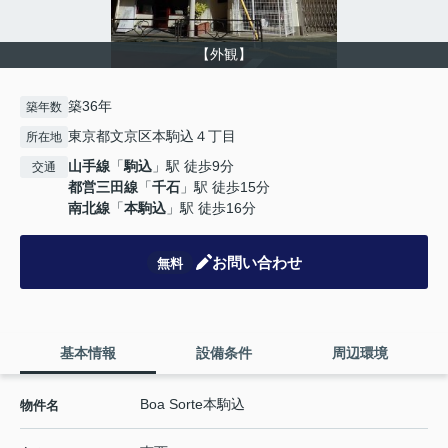
【外観】
築36年
築年数
東京都文京区本駒込４丁目
所在地
山手線
「
駒込
」駅 徒歩9分
交通
都営三田線
「
千石
」駅 徒歩15分
南北線
「
本駒込
」駅 徒歩16分
お問い合わせ
無料
基本情報
設備条件
周辺環境
Boa Sorte本駒込
物件名