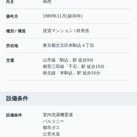
南西
向き
1989年11月(築36年)
築年月
賃貸マンション / 鉄骨造
種別 / 構造
東京都
文京区
本駒込
４丁目
所在地
山手線
「
駒込
」駅 徒歩9分
交通
都営三田線
「
千石
」駅 徒歩15分
南北線
「
本駒込
」駅 徒歩16分
設備条件
室内洗濯機置場
設備条件
バルコニー
都市ガス
公営水道