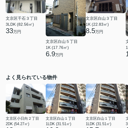
文京区千石３丁目
文京区白山３丁目
3LDK (82.56㎡)
1K (22.83㎡)
33
8.5
万円
万円
文京区白山５丁目
1K (17.76㎡)
1
6.9
万円
よく見られている物件
文京区小日向２丁目
文京区白山１丁目
文京区白山１丁目
2DK (54.27㎡)
1LDK (31.51㎡)
1LDK (31.51㎡)
3