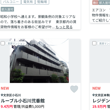
バルコニー
電気有
駐輪場
敷0
即入居
即入居可
エアコン 
物件情報を
昭和小学校へ通えます。景観条例の対象エリアな
てご紹介し
ので、落ち着きのある街並みです 東京都内の賃
貸物件情報をお客様のご希望が叶...
もっと見る
賃貸マンション
賃貸マン
NEW
NEW
文京区
小石川
文京区
本駒
ルーブル小石川弐番館
レジデン
9.4
万円
管理/共益費5,000円
19.9
万円
管