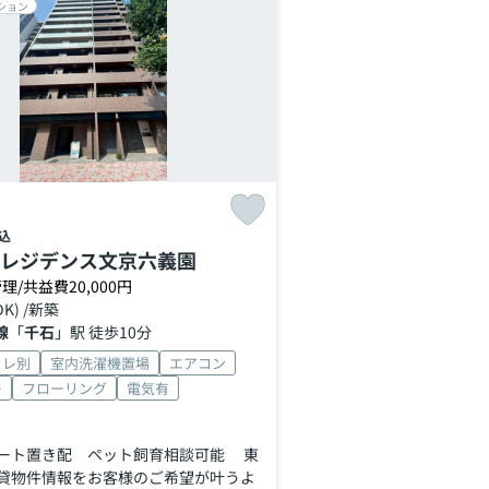
ション
込
レジデンス文京六義園
理/共益費20,000円
DK) /新築
線
「
千石
」駅 徒歩10分
イレ別
室内洗濯機置場
エアコン
ー
フローリング
電気有
ート置き配 ペット飼育相談可能 東
貸物件情報をお客様のご希望が叶うよ