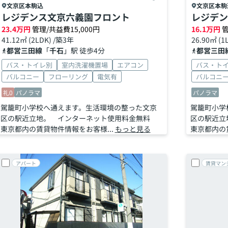
文京区
本駒込
文京区
本駒
レジデンス文京六義園フロント
レジデン
23.4
万円
管理/共益費15,000円
16.1
万円
管
41.12㎡ (2LDK) /築3年
26.90㎡ (1
都営三田線
「
千石
」駅 徒歩4分
都営三田
バス・トイレ別
室内洗濯機置場
エアコン
バス・ト
バルコニー
フローリング
電気有
バルコニ
礼0
パノラマ
パノラマ
駕籠町小学校へ通えます。生活環境の整った文京
駕籠町小学
区の駅近立地。 インターネット使用料金無料
区の駅近立
東京都内の賃貸物件情報をお客様...
もっと見る
東京都内の
アパート
賃貸マン