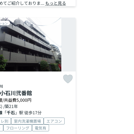
めてご紹介しておりま...
もっと見る
ション
川
小石川弐番館
理/共益費5,000円
K) /築21年
線
「
千石
」駅 徒歩17分
イレ別
室内洗濯機置場
エアコン
ー
フローリング
電気有