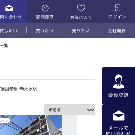
お問い合わせ
ログイン
閲覧履歴
お気に入り
貸したい
買いたい
売りたい
会社概要
産一覧
/
護国寺駅
/
新大塚駅
会員登録
ション
メールで
問い合わせ