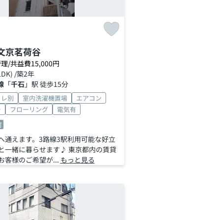
F文京茗荷谷
理/共益費15,000円
LDK) /築2年
線
「
千石
」駅 徒歩15分
イレ別
室内洗濯機置場
エアコン
ー
フローリング
電気有
可
へ通えます。3路線3駅利用可能な好立
と一緒に暮らせます♪ 東京都内の賃貸
客様のご希望が...
もっと見る