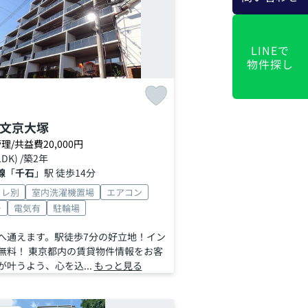
LINEで
物件探し
文京大塚
理/共益費20,000円
LDK) /築2年
線
「
千石
」駅 徒歩14分
イレ別
室内洗濯機置場
エアコン
ー
電気有
駐輪場
へ通えます。駅徒歩7分の好立地！イン
無料！ 東京都内の賃貸物件情報をお客
叶うよう、心を込...
もっと見る