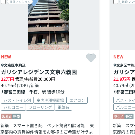
賃貸マンション
賃貸マン
NEW
NEW
文京区
本駒込
文京区
本駒
ガリシアレジデンス文京六義園
ガリシア
22
万円
管理/共益費20,000円
21.9
万円
管
40.79㎡ (2DK) /新築
40.79㎡ (2
都営三田線
「
千石
」駅 徒歩10分
都営三田
バス・トイレ別
室内洗濯機置場
エアコン
バス・ト
バルコニー
フローリング
電気有
バルコニ
敷礼0
新築
敷礼0
新築
新築 スマート置き配 ペット飼育相談可能 東
新築 スマ
京都内の賃貸物件情報をお客様のご希望が叶うよ
京都内の賃