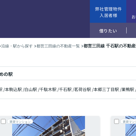
弊社管理物件
入居者様
借りたい
都営三田線 千石駅の不動
沿線・駅から探す
都営三田線の不動産一覧
めの駅
駅
/
本駒込駅
/
白山駅
/
千駄木駅
/
千石駅
/
茗荷谷駅
/
本郷三丁目駅
/
巣鴨駅
賃貸マンション
賃貸マン