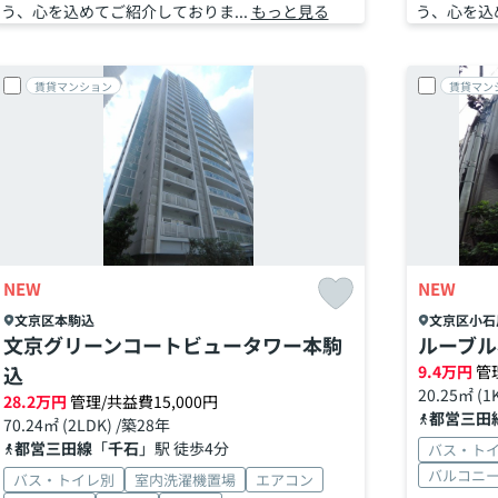
う、心を込めてご紹介しておりま...
もっと見る
う、心を込
賃貸マンション
賃貸マン
NEW
NEW
文京区
本駒込
文京区
小石
文京グリーンコートビュータワー本駒
ルーブル
込
9.4
万円
管
20.25㎡ (1
28.2
万円
管理/共益費15,000円
都営三田
70.24㎡ (2LDK) /築28年
都営三田線
「
千石
」駅 徒歩4分
バス・ト
バルコニ
バス・トイレ別
室内洗濯機置場
エアコン