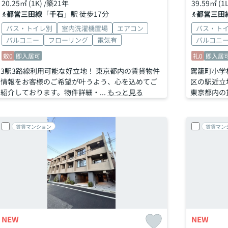
20.25㎡ (1K) /築21年
39.59㎡ (1
都営三田線
「
千石
」駅 徒歩17分
都営三田
バス・トイレ別
室内洗濯機置場
エアコン
バス・ト
バルコニー
フローリング
電気有
バルコニ
敷0
即入居可
礼0
即入居
3駅3路線利用可能な好立地！ 東京都内の賃貸物件
駕籠町小学
情報をお客様のご希望が叶うよう、心を込めてご
区の駅近立
紹介しております。物件詳細・...
もっと見る
東京都内の
賃貸マンション
賃貸マン
NEW
NEW