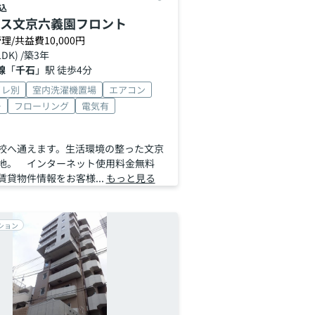
込
ス文京六義園フロント
理/共益費10,000円
LDK) /築3年
線
「
千石
」駅 徒歩4分
イレ別
室内洗濯機置場
エアコン
ー
フローリング
電気有
校へ通えます。生活環境の整った文京
地。 インターネット使用料金無料
賃貸物件情報をお客様...
もっと見る
ション