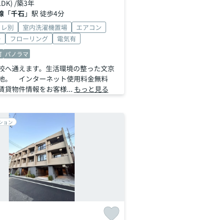
LDK) /築3年
線
「
千石
」駅 徒歩4分
イレ別
室内洗濯機置場
エアコン
ー
フローリング
電気有
可
パノラマ
校へ通えます。生活環境の整った文京
地。 インターネット使用料金無料
賃貸物件情報をお客様...
もっと見る
ション