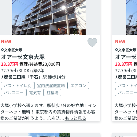
NEW
NEW
文京区
大塚
文京区
大塚
オアーゼ文京大塚
オアーゼ
33.3
万円
管理/共益費20,000円
33.3
万円
管
72.79㎡ (3LDK) /築2年
72.79㎡ (3
都営三田線
「
千石
」駅 徒歩14分
都営三田
バス・トイレ別
室内洗濯機置場
エアコン
バス・ト
バルコニー
電気有
駐輪場
バルコニ
大塚小学校へ通えます。駅徒歩7分の好立地！イン
大塚小学校
ターネット無料！ 東京都内の賃貸物件情報をお客
ターネット
様のご希望が叶うよう、心を込...
もっと見る
様のご希望が