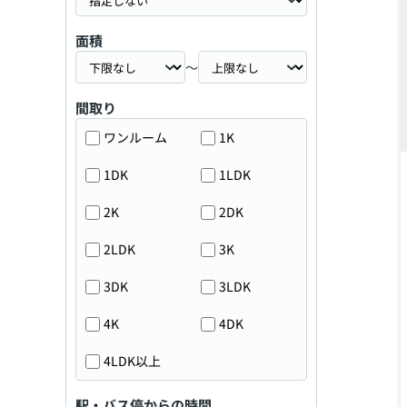
面積
～
間取り
ワンルーム
1K
1DK
1LDK
2K
2DK
2LDK
3K
3DK
3LDK
4K
4DK
4LDK以上
駅・バス停からの時間