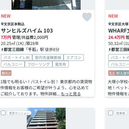
NEW
NEW
文京区
本駒込
文京区
大塚
サンヒルズハイム 103
WHAR
7
万円
管理/共益費2,000円
24.4
万円
管
20.25㎡ (1K) /築28年
50.32㎡ (1
都営三田線
「
千石
」駅 徒歩8分
都営三田
バス・トイレ別
室内洗濯機置場
エアコン
バス・ト
バルコニー
フローリング
電気有
バルコニ
敷礼0
礼0
即入居
1階でも明るい！バストイレ別！ 東京都内の賃貸物
大塚小学校
件情報をお客様のご希望が叶うよう、心を込めて
地！ペット
ご紹介しております。物件詳細...
もっと見る
物件情報をお
賃貸マンション
駐車場