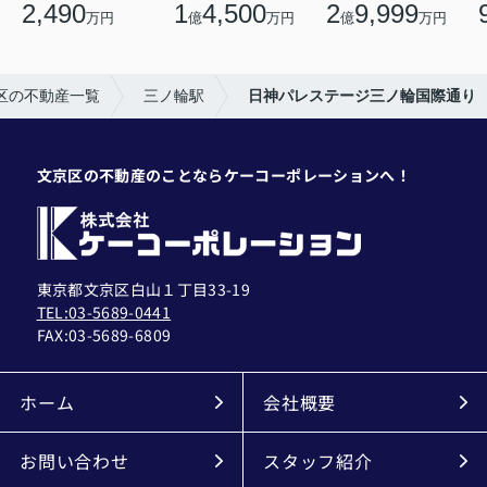
2,490
1
4,500
2
9,999
万円
億
万円
億
万円
区の不動産一覧
三ノ輪駅
日神パレステージ三ノ輪国際通り
文京区の不動産のことならケーコーポレーションへ！
東京都文京区白山１丁目33-19
TEL:03-5689-0441
FAX:
03-5689-6809
ホーム
会社概要
お問い合わせ
スタッフ紹介