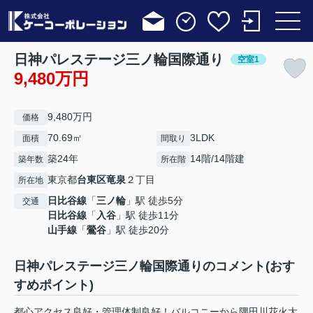
日神パレステージ三ノ輪国際通り
空室1
9,480万円
9,480万円
価格
70.69㎡
3LDK
面積
間取り
築24年
14階/14階建
築年数
所在階
東京都
台東区
竜泉
２丁目
所在地
日比谷線
「
三ノ輪
」駅 徒歩5分
交通
日比谷線
「
入谷
」駅 徒歩11分
山手線
「
鶯谷
」駅 徒歩20分
日神パレステージ三ノ輪国際通りのコメント(おす
すめポイント)
都心アクセス良好・管理体制良好！バルコニーから隅田川花火大