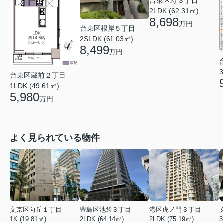
台東区寿３丁目
2LDK (62.31㎡)
8,698
万円
台東区根岸５丁目
2SLDK (61.03㎡)
8,499
万円
3
台東区蔵前２丁目
1LDK (49.61㎡)
5,980
万円
よく見られている物件
文京区向丘１丁目
豊島区池袋３丁目
港区虎ノ門３丁目
1K (19.81㎡)
2LDK (64.14㎡)
2LDK (75.19㎡)
3