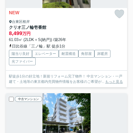
NEW
台東区根岸
クリオ三ノ輪壱番館
8,499
万円
61.03㎡ (2LDK＋S(納戸)) /築26年
日比谷線「三ノ輪」駅 徒歩1分
陽当り良好
エレベーター
耐震構造
角部屋
床暖房
光ファイバー
駅徒歩1分の好立地！新規リフォーム完了物件！ 中古マンション・一戸
建て・土地等の東京都内売買物件情報をお客様のご希望が...
もっと見る
中古マンション