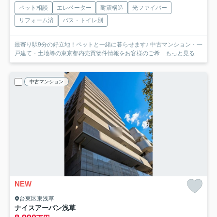
ペット相談
エレベーター
耐震構造
光ファイバー
リフォーム済
バス・トイレ別
最寄り駅9分の好立地！ペットと一緒に暮らせます♪ 中古マンション・一
戸建て・土地等の東京都内売買物件情報をお客様のご希...
もっと見る
中古マンション
NEW
台東区東浅草
ナイスアーバン浅草