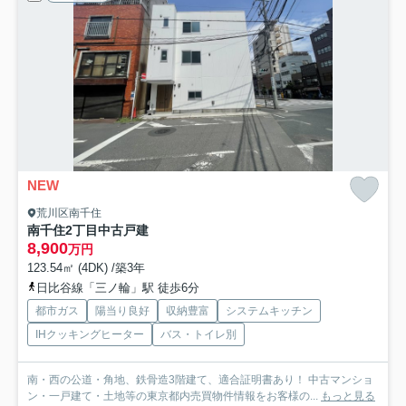
NEW
荒川区南千住
南千住2丁目中古戸建
8,900
万円
123.54㎡ (4DK) /築3年
日比谷線「三ノ輪」駅 徒歩6分
都市ガス
陽当り良好
収納豊富
システムキッチン
IHクッキングヒーター
バス・トイレ別
南・西の公道・角地、鉄骨造3階建て、適合証明書あり！ 中古マンショ
ン・一戸建て・土地等の東京都内売買物件情報をお客様の...
もっと見る