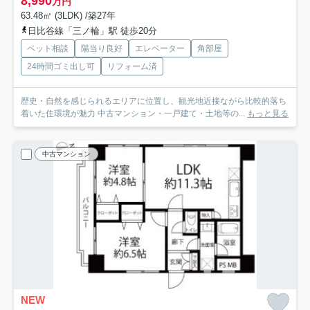
8,990
万円
63.48㎡ (3LDK) /築27年
日比谷線「三ノ輪」駅 徒歩20分
ペット相談
陽当り良好
エレベーター
角部屋
24時間ゴミ出し可
リフォーム済
歴史・自然を感じられるエリアに位置し、観光地近接ながら比較的落ち
着いた住環境が魅力 中古マンション・一戸建て・土地等の...
もっと見る
中古マンション
NEW