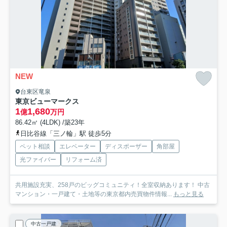
NEW
台東区竜泉
東京ビューマークス
1
1,680
億
万円
86.42㎡ (4LDK) /築23年
日比谷線「三ノ輪」駅 徒歩5分
ペット相談
エレベーター
ディスポーザー
角部屋
光ファイバー
リフォーム済
共用施設充実、258戸のビッグコミュニティ！全室収納あります！ 中古
マンション・一戸建て・土地等の東京都内売買物件情報...
もっと見る
中古一戸建