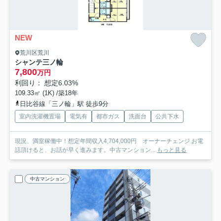
NEW
荒川区荒川
シャンテ三ノ輪
7,800
万円
利回り： 想定6.03%
109.33㎡ (1K) /築18年
日比谷線「三ノ輪」駅 徒歩9分
室内洗濯機置場
電気有
都市ガス
洗面台
公共下水
現況、満室稼働中！想定年間収入4,704,000円 オーナーチェンジ お電
話頂けると、お話が早く進みます。中古マンション...
もっと見る
中古マンション