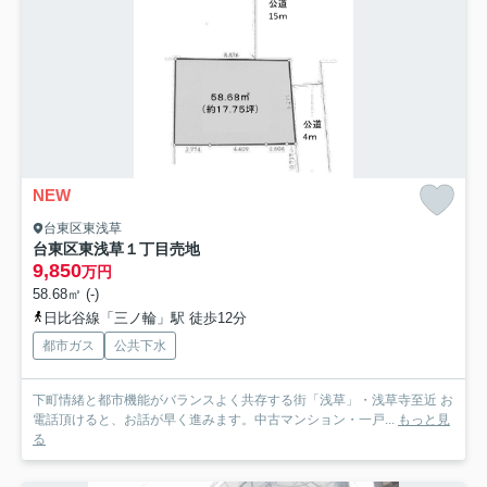
NEW
台東区東浅草
台東区東浅草１丁目売地
9,850
万円
58.68㎡ (-)
日比谷線「三ノ輪」駅 徒歩12分
都市ガス
公共下水
下町情緒と都市機能がバランスよく共存する街「浅草」・浅草寺至近 お
電話頂けると、お話が早く進みます。中古マンション・一戸...
もっと見
る