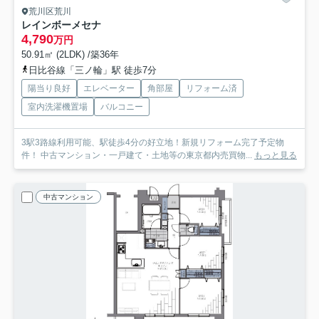
荒川区荒川
レインボーメセナ
4,790
万円
50.91㎡ (2LDK) /築36年
日比谷線「三ノ輪」駅 徒歩7分
陽当り良好
エレベーター
角部屋
リフォーム済
室内洗濯機置場
バルコニー
3駅3路線利用可能、駅徒歩4分の好立地！新規リフォーム完了予定物
件！ 中古マンション・一戸建て・土地等の東京都内売買物...
もっと見る
中古マンション