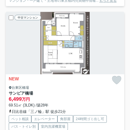
マンション・一戸建て・土地等の東京都内売買物件情報...
もっと見る
中古マンション
NEW
台東区橋場
サンピア橋場
6,499
万円
69.51㎡ (3LDK) /築28年
日比谷線「三ノ輪」駅 徒歩21分
ペット相談
エレベーター
角部屋
24時間ゴミ出し可
バス・トイレ別
室内洗濯機置場