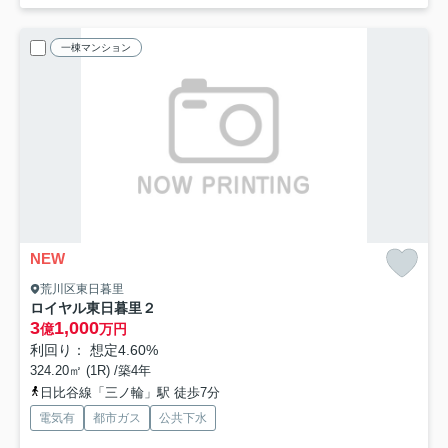
一棟マンション
NEW
荒川区東日暮里
ロイヤル東日暮里２
3
1,000
億
万円
利回り： 想定4.60%
324.20㎡ (1R) /築4年
日比谷線「三ノ輪」駅 徒歩7分
電気有
都市ガス
公共下水