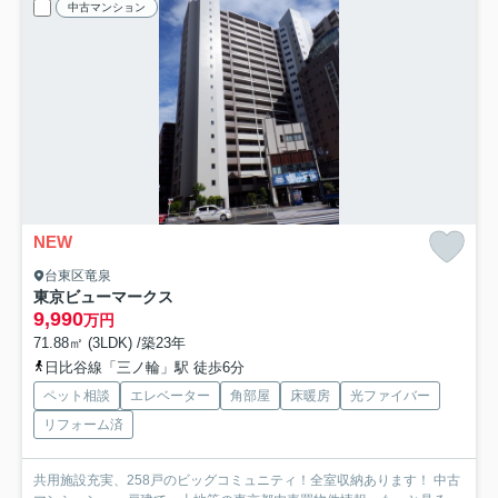
中古マンション
NEW
台東区竜泉
東京ビューマークス
9,990
万円
71.88㎡ (3LDK) /築23年
日比谷線「三ノ輪」駅 徒歩6分
ペット相談
エレベーター
角部屋
床暖房
光ファイバー
リフォーム済
共用施設充実、258戸のビッグコミュニティ！全室収納あります！ 中古