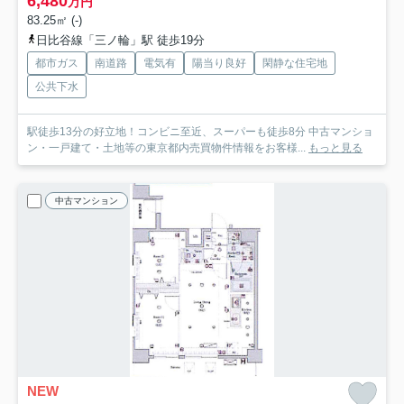
6,480
万円
83.25㎡ (-)
日比谷線「三ノ輪」駅 徒歩19分
都市ガス
南道路
電気有
陽当り良好
閑静な住宅地
公共下水
駅徒歩13分の好立地！コンビニ至近、スーパーも徒歩8分 中古マンショ
ン・一戸建て・土地等の東京都内売買物件情報をお客様...
もっと見る
中古マンション
NEW