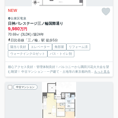
NEW
台東区竜泉
日神パレステージ三ノ輪国際通り
9,980
万円
70.69㎡ (3LDK) /築24年
日比谷線「三ノ輪」駅 徒歩5分
陽当り良好
エレベーター
角部屋
リフォーム済
ウォークインクロゼット
バス・トイレ別
都心アクセス良好・管理体制良好！バルコニーから隅田川花火大会を望
む眺望！ 中古マンション・一戸建て・土地等の東京都内売...
もっと見る
中古マンション