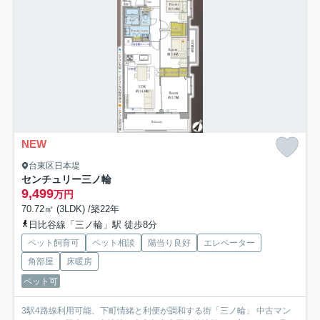
NEW
台東区日本堤
センチュリー三ノ輪
9,499
万円
70.72㎡ (3LDK) /築22年
日比谷線「三ノ輪」駅 徒歩8分
ペット飼育可
ペット相談
陽当り良好
エレベーター
角部屋
床暖房
ペット可
3駅4路線利用可能、下町情緒と利便が調和する街「三ノ輪」 中古マン