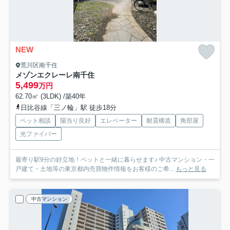
NEW
荒川区南千住
メゾンエクレーレ南千住
5,499
万円
62.70㎡ (3LDK) /築40年
日比谷線「三ノ輪」駅 徒歩18分
ペット相談
陽当り良好
エレベーター
耐震構造
角部屋
光ファイバー
最寄り駅9分の好立地！ペットと一緒に暮らせます♪ 中古マンション・一
戸建て・土地等の東京都内売買物件情報をお客様のご希...
もっと見る
中古マンション