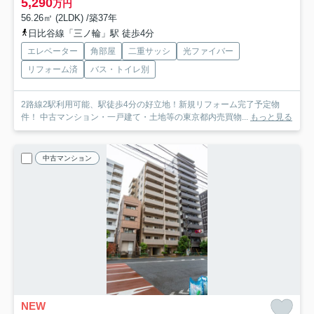
5,290
万円
56.26㎡ (2LDK) /築37年
日比谷線「三ノ輪」駅 徒歩4分
エレベーター
角部屋
二重サッシ
光ファイバー
リフォーム済
バス・トイレ別
2路線2駅利用可能、駅徒歩4分の好立地！新規リフォーム完了予定物
件！ 中古マンション・一戸建て・土地等の東京都内売買物...
もっと見る
中古マンション
NEW