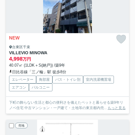
NEW
台東区千束
VILLEVIO MINOWA
4,998
万円
40.07㎡ (1LDK＋S(納戸)) /築9年
日比谷線「三ノ輪」駅 徒歩8分
エレベーター
角部屋
バス・トイレ別
室内洗濯機置場
エアコン
バルコニー
下町の飾らない生活と都心の便利さを備えたペットと暮らせる築9年リ
ノベ住宅 中古マンション・一戸建て・土地等の東京都内売...
もっと見る
売地