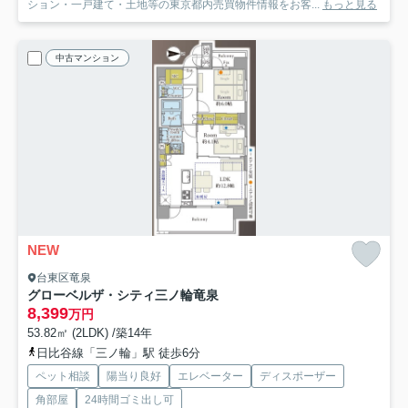
ション・一戸建て・土地等の東京都内売買物件情報をお客...
もっと見る
中古マンション
NEW
台東区竜泉
グローベルザ・シティ三ノ輪竜泉
8,399
万円
53.82㎡ (2LDK) /築14年
日比谷線「三ノ輪」駅 徒歩6分
ペット相談
陽当り良好
エレベーター
ディスポーザー
角部屋
24時間ゴミ出し可