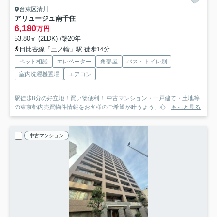
台東区清川
アリュージュ南千住
6,180
万円
53.80㎡ (2LDK) /築20年
日比谷線「三ノ輪」駅 徒歩14分
ペット相談
エレベーター
角部屋
バス・トイレ別
室内洗濯機置場
エアコン
駅徒歩8分の好立地！買い物便利！ 中古マンション・一戸建て・土地等
の東京都内売買物件情報をお客様のご希望が叶うよう、心...
もっと見る
中古マンション