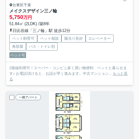
台東区千束
メイクスデザイン三ノ輪
5,750
万円
51.84㎡ (2LDK) /築8年
日比谷線「三ノ輪」駅 徒歩12分
ペット飼育可
ペット相談
陽当り良好
エレベーター
角部屋
バス・トイレ別
ペット可
2路線利用可！スーパー・コンビニ多く買い物便利 ペットと暮らせま
す♪ お電話頂けると、お話が早く進みます。中古マンション...
もっと見
る
一棟アパート