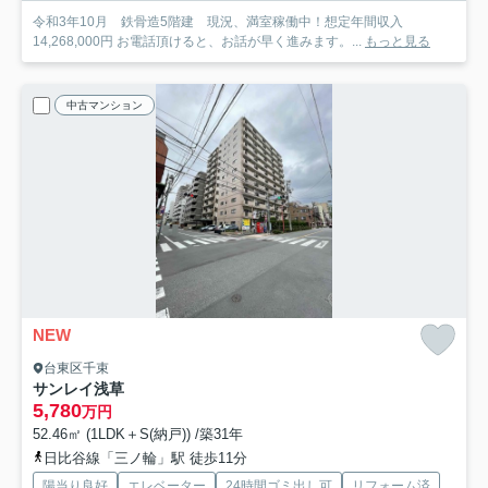
令和3年10月 鉄骨造5階建 現況、満室稼働中！想定年間収入
14,268,000円 お電話頂けると、お話が早く進みます。...
もっと見る
中古マンション
NEW
台東区千束
サンレイ浅草
5,780
万円
52.46㎡ (1LDK＋S(納戸)) /築31年
日比谷線「三ノ輪」駅 徒歩11分
陽当り良好
エレベーター
24時間ゴミ出し可
リフォーム済