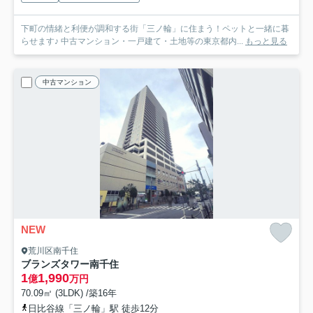
下町の情緒と利便が調和する街「三ノ輪」に住まう！ペットと一緒に暮
らせます♪ 中古マンション・一戸建て・土地等の東京都内...
もっと見る
中古マンション
NEW
荒川区南千住
ブランズタワー南千住
1
1,990
億
万円
70.09㎡ (3LDK) /築16年
日比谷線「三ノ輪」駅 徒歩12分