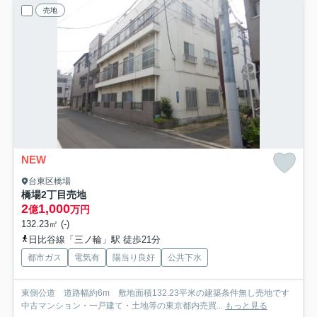
売地
NEW
台東区橋場
橋場2丁目売地
2
1,000
億
万円
132.23㎡ (-)
日比谷線「三ノ輪」駅 徒歩21分
都市ガス
電気有
陽当り良好
公共下水
東側公道 道路幅約6m 敷地面積132.23平米の建築条件無し売地です
中古マンション・一戸建て・土地等の東京都内売買...
もっと見る