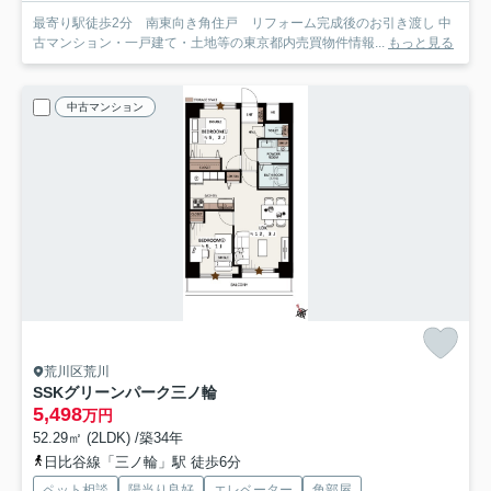
最寄り駅徒歩2分 南東向き角住戸 リフォーム完成後のお引き渡し 中
古マンション・一戸建て・土地等の東京都内売買物件情報...
もっと見る
中古マンション
荒川区荒川
SSKグリーンパーク三ノ輪
5,498
万円
52.29㎡ (2LDK) /築34年
日比谷線「三ノ輪」駅 徒歩6分
ペット相談
陽当り良好
エレベーター
角部屋