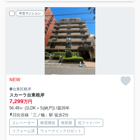
中古マンション
NEW
台東区根岸
スカーラ台東根岸
7,299
万円
56.48㎡ (1LDK＋S(納戸)) /築26年
日比谷線「三ノ輪」駅 徒歩2分
エレベーター
耐震構造
角部屋
光ファイバー
リフォーム済
ウォークインクロゼット