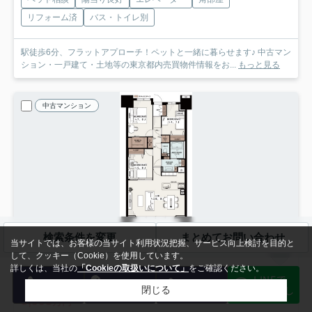
リフォーム済
バス・トイレ別
駅徒歩6分、フラットアプローチ！ペットと一緒に暮らせます♪ 中古マン
ション・一戸建て・土地等の東京都内売買物件情報をお...
もっと見る
中古マンション
検索条件を変更
まとめてお問い合わせ
当サイトでは、お客様の当サイト利用状況把握、サービス向上検討を目的と
して、クッキー（Cookie）を使用しています。
詳しくは、当社の
「Cookieの取扱いについて」
をご確認ください。
荒川区南千住
LINEで
電話
会員登録
メール
ミッドガーデンシティ ザ・テラス
物件探し
閉じる
8,998
万円