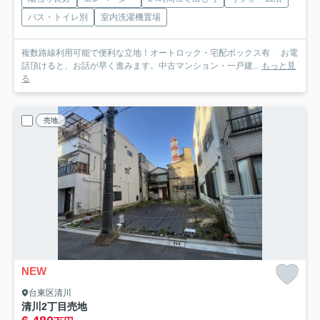
バス・トイレ別
室内洗濯機置場
複数路線利用可能で便利な立地！オートロック・宅配ボックス有 お電
話頂けると、お話が早く進みます。中古マンション・一戸建...
もっと見
る
売地
NEW
台東区清川
清川2丁目売地