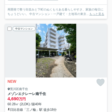
再開発で整う街並みと下町のぬくもりある暮らしやすさ、家族の毎日に
ちょうどいい。 中古マンション・一戸建て・土地等の東京...
もっと見る
中古マンション
NEW
荒川区南千住
メゾンエクレーレ南千住
4,690
万円
60.28㎡ (2LDK) /築40年
日比谷線「三ノ輪」駅 徒歩18分