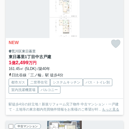
NEW
荒川区東日暮里
東日暮里1丁目中古戸建
1
2,499
億
万円
161.45㎡ (5LDK) /築40年
日比谷線「三ノ輪」駅 徒歩4分
都市ガス
二世帯住宅
システムキッチン
バス・トイレ別
室内洗濯機置場
バルコニー
駅徒歩4分の好立地！新規リフォーム完了物件 中古マンション・一戸建
て・土地等の東京都内売買物件情報をお客様のご希望が叶...
もっと見る
中古マンション