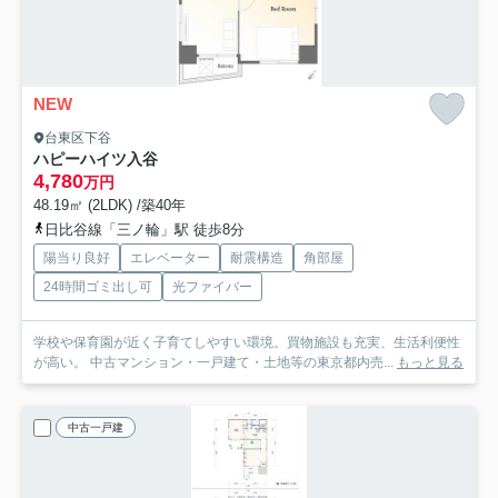
NEW
台東区下谷
ハピーハイツ入谷
4,780
万円
48.19㎡ (2LDK) /築40年
日比谷線「三ノ輪」駅 徒歩8分
陽当り良好
エレベーター
耐震構造
角部屋
24時間ゴミ出し可
光ファイバー
学校や保育園が近く子育てしやすい環境。買物施設も充実、生活利便性
が高い。 中古マンション・一戸建て・土地等の東京都内売...
もっと見る
中古一戸建