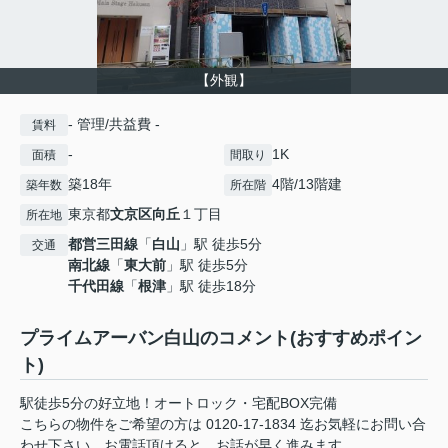
【外観】
- 管理/共益費 -
賃料
-
1K
面積
間取り
築18年
4階/13階建
築年数
所在階
東京都
文京区
向丘
１丁目
所在地
都営三田線
「
白山
」駅 徒歩5分
交通
南北線
「
東大前
」駅 徒歩5分
千代田線
「
根津
」駅 徒歩18分
プライムアーバン白山のコメント(おすすめポイン
ト)
駅徒歩5分の好立地！オートロック・宅配BOX完備
こちらの物件をご希望の方は 0120-17-1834 迄お気軽にお問い合
わせ下さい。お電話頂けると、お話が早く進みます。