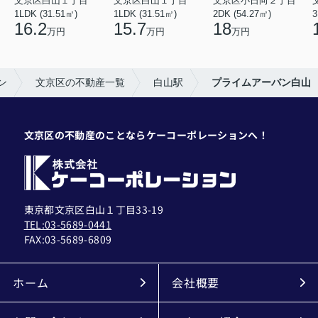
文京区白山１丁目
文京区白山１丁目
文京区小日向２丁目
1LDK (31.51㎡)
1LDK (31.51㎡)
2DK (54.27㎡)
3
16.2
15.7
18
万円
万円
万円
ン
文京区の不動産一覧
白山駅
プライムアーバン白山
文京区の不動産のことならケーコーポレーションへ！
東京都文京区白山１丁目33-19
TEL:03-5689-0441
FAX:
03-5689-6809
ホーム
会社概要