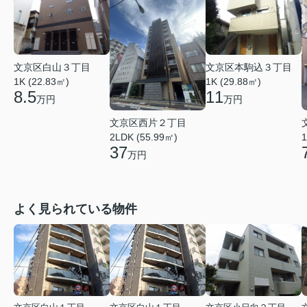
文京区白山３丁目
文京区本駒込３丁目
1K (22.83㎡)
1K (29.88㎡)
8.5
11
万円
万円
文京区西片２丁目
2LDK (55.99㎡)
1
37
万円
よく見られている物件