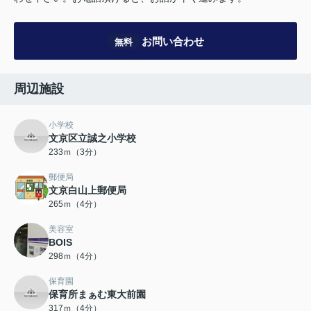
お問い合わせ
無料
周辺施設
小学校
文京区立誠之小学校
233ｍ（3分）
郵便局
文京白山上郵便局
265ｍ（4分）
美容室
BOIS
298ｍ（4分）
保育園
保育所まぁむ東大前園
317ｍ（4分）