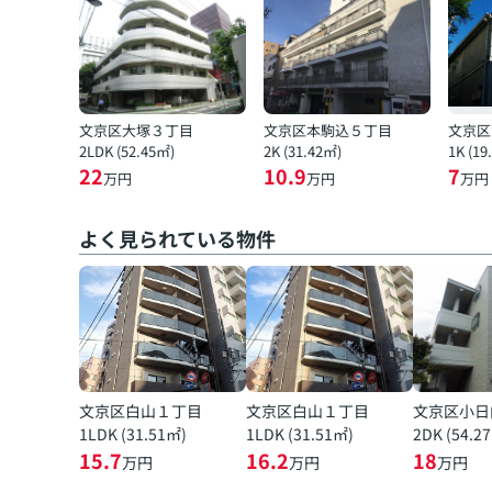
文京区大塚３丁目
文京区本駒込５丁目
文京区
2LDK (52.45㎡)
2K (31.42㎡)
1K (19
22
10.9
7
万円
万円
万円
よく見られている物件
文京区白山１丁目
文京区白山１丁目
文京区小日
1LDK (31.51㎡)
1LDK (31.51㎡)
2DK (54.2
15.7
16.2
18
万円
万円
万円