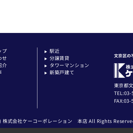
ップ
駅近
▶
文京区の
わせ
分譲賃貸
▶
紹介
タワーマンション
▶
声
新築戸建て
▶
東京都文
TEL:03-
FAX:03-
c) 株式会社ケーコーポレーション 本店 All Rights Reserve