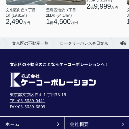
2LDK (75.19㎡)
2
9,999
億
万円
文京区向丘１丁目
豊島区池袋３丁目
1K (19.81㎡)
2LDK (64.14㎡)
3
2,490
1
4,500
万円
億
万円
ン
文京区の不動産一覧
ロータリーパレス春日文京
4階
文京区の不動産のことならケーコーポレーションへ！
東京都文京区白山１丁目33-19
TEL:03-5689-0441
FAX:
03-5689-6809
ホーム
会社概要