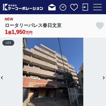
NEW
ロータリーパレス春日文京
1
1,950
億
万円
1
/
23