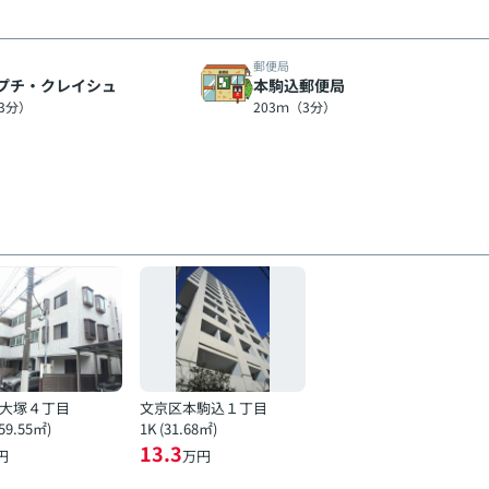
郵便局
プチ・クレイシュ
本駒込郵便局
（3分）
203ｍ（3分）
大塚４丁目
文京区本駒込１丁目
(59.55㎡)
1K (31.68㎡)
13.3
円
万円