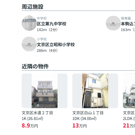
周辺施設
中学校
保育園
区立第九中学校
本駒込
142ｍ（2分）
163ｍ
小学校
文京区立昭和小学校
286ｍ（4分）
近隣の物件
文京区水道２丁目
文京区白山１丁目
文京区
1K (26.81㎡)
1DK (34.00㎡)
2LDK 
8.9
13
21
万円
万円
万