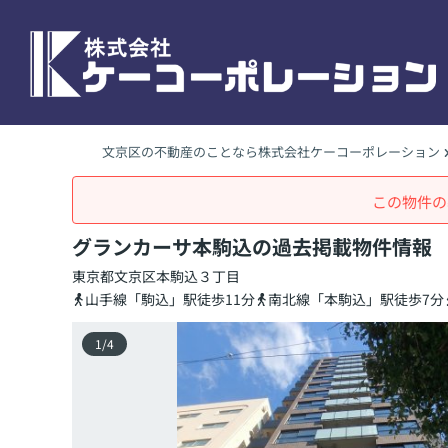
文京区の不動産のことなら株式会社ケーコーポレーション
この物件の
グランカーサ本駒込の過去掲載物件情報
東京都
文京区
本駒込
３丁目
山手線「駒込」駅徒歩11分
南北線「本駒込」駅徒歩7分
1
/
4