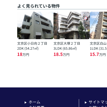
よく見られている物件
文京区小日向２丁目
文京区大塚２丁目
文京区白山
2DK (54.27㎡)
3LDK (65.86㎡)
1LDK (31.
18
18.5
15.7
万円
万円
万円
ホーム
サイトマ
▶
▶