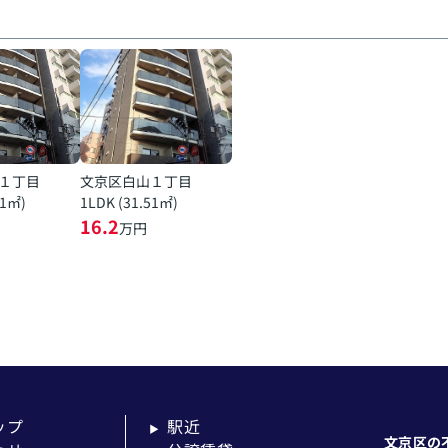
１丁目
文京区白山１丁目
51㎡)
1LDK (31.51㎡)
16.2
万円
ップ
駅近
▶
文京区の