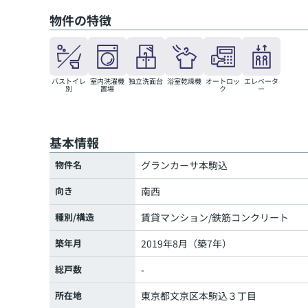
物件の特徴
バストイレ
室内洗濯機
独立洗面台
浴室乾燥機
オートロッ
エレベータ
別
置場
ク
ー
基本情報
物件名
グランカーサ本駒込
向き
南西
種別/構造
賃貸マンション/鉄筋コンクリート
築年月
2019年8月（築7年）
総戸数
-
所在地
東京都
文京区
本駒込
３丁目