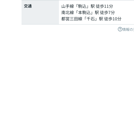
交通
山手線
「
駒込
」駅 徒歩11分
南北線
「
本駒込
」駅 徒歩7分
都営三田線
「
千石
」駅 徒歩10分
情報の