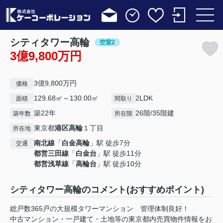
シティタワー高輪
空室2
3億9,800万円
3億9,800万円
価格
129.68㎡～130.00㎡
2LDK
面積
間取り
築22年
26階/35階建
築年数
所在階
東京都
港区
高輪
１丁目
所在地
南北線
「
白金高輪
」駅 徒歩7分
交通
都営三田線
「
白金台
」駅 徒歩11分
都営浅草線
「
高輪台
」駅 徒歩10分
シティタワー高輪のコメント(おすすめポイント)
総戸数365戸の大規模タワーマンション 管理体制良好！
中古マンション・一戸建て・土地等の東京都内売買物件情報をお