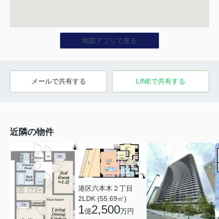
地図アプリで見る
メールで共有する
LINEで共有する
近隣の物件
港区六本木２丁目
2LDK (55.69㎡)
1
2,500
億
万円