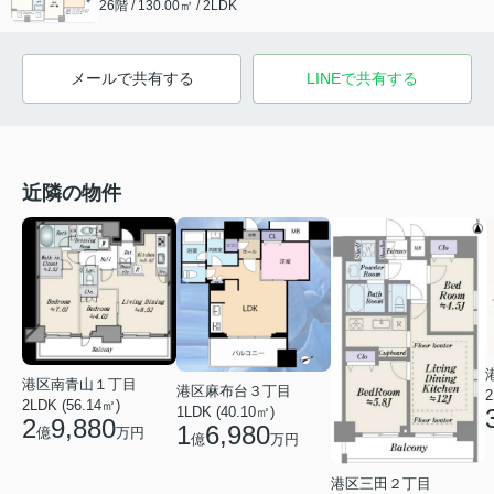
26階 / 130.00㎡ / 2LDK
メールで共有する
LINEで共有する
近隣の物件
港区南青山１丁目
港区麻布台３丁目
2
2LDK (56.14㎡)
1LDK (40.10㎡)
2
9,880
1
6,980
億
万円
億
万円
港区三田２丁目