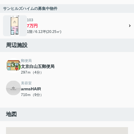
サンヒルズハイムの募集中物件
103
7万円
1階 / 6.12坪(20.25㎡)
周辺施設
郵便局
文京白山五郵便局
297ｍ（4分）
美容室
armsHAIR
710ｍ（9分）
地図