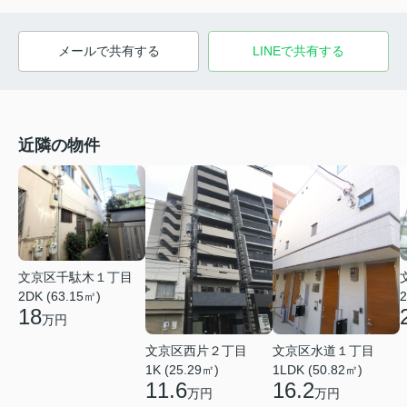
メールで共有する
LINEで共有する
近隣の物件
文京区千駄木１丁目
2DK (63.15㎡)
2
18
万円
文京区西片２丁目
文京区水道１丁目
1K (25.29㎡)
1LDK (50.82㎡)
11.6
16.2
万円
万円