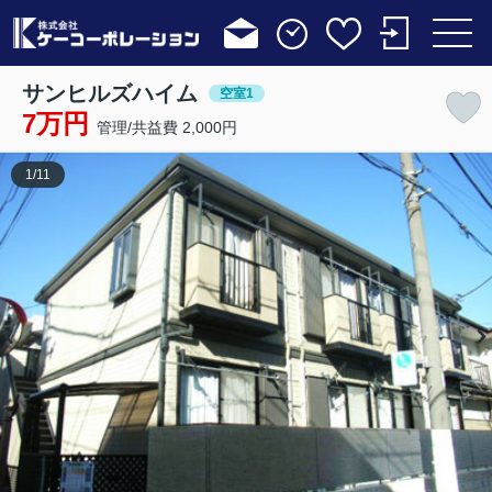
サンヒルズハイム
空室1
7万円
管理/共益費 2,000円
1
/
11