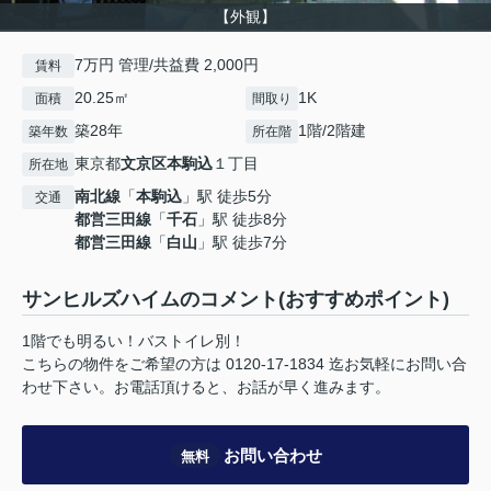
【外観】
7万円 管理/共益費 2,000円
賃料
20.25㎡
1K
面積
間取り
築28年
1階/2階建
築年数
所在階
東京都
文京区
本駒込
１丁目
所在地
南北線
「
本駒込
」駅 徒歩5分
交通
都営三田線
「
千石
」駅 徒歩8分
都営三田線
「
白山
」駅 徒歩7分
サンヒルズハイムのコメント(おすすめポイント)
1階でも明るい！バストイレ別！
こちらの物件をご希望の方は 0120-17-1834 迄お気軽にお問い合
わせ下さい。お電話頂けると、お話が早く進みます。
お問い合わせ
無料