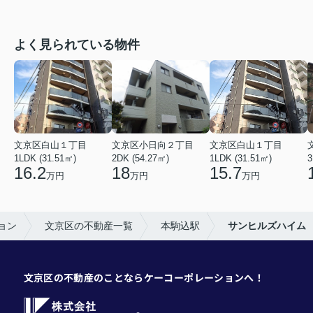
よく見られている物件
文京区白山１丁目
文京区小日向２丁目
文京区白山１丁目
1LDK (31.51㎡)
2DK (54.27㎡)
1LDK (31.51㎡)
3
16.2
18
15.7
万円
万円
万円
ョン
文京区の不動産一覧
本駒込駅
サンヒルズハイム
文京区の不動産のことならケーコーポレーションへ！