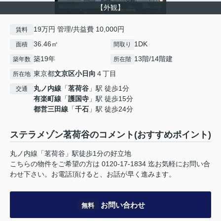
【外観】
19万円 管理/共益費 10,000円
賃料
36.46㎡
1DK
面積
間取り
築19年
13階/14階建
築年数
所在階
東京都
文京区
小日向
４丁目
所在地
丸ノ内線
「
茗荷谷
」駅 徒歩1分
交通
有楽町線
「
護国寺
」駅 徒歩15分
都営三田線
「
千石
」駅 徒歩24分
ステラメゾン茗荷谷のコメント(おすすめポイント)
丸ノ内線「茗荷谷」駅徒歩1分の好立地
こちらの物件をご希望の方は 0120-17-1834 迄お気軽にお問い合
わせ下さい。お電話頂けると、お話が早く進みます。
お問い合わせ
無料