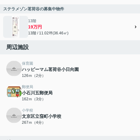
ステラメゾン茗荷谷の募集中物件
13階
19万円
13階 / 11.02坪(36.46㎡)
周辺施設
保育園
ハッピーマム茗荷谷小日向園
126ｍ（2分）
郵便局
小石川五郵便局
162ｍ（3分）
小学校
文京区立窪町小学校
267ｍ（4分）