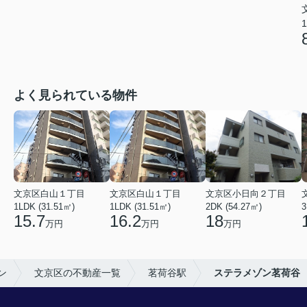
1
よく見られている物件
文京区白山１丁目
文京区白山１丁目
文京区小日向２丁目
1LDK (31.51㎡)
1LDK (31.51㎡)
2DK (54.27㎡)
3
15.7
16.2
18
万円
万円
万円
ン
文京区の不動産一覧
茗荷谷駅
ステラメゾン茗荷谷