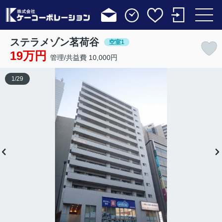
ステラメゾン茗荷谷
空室1
19万円
管理/共益費 10,000円
1
/
29