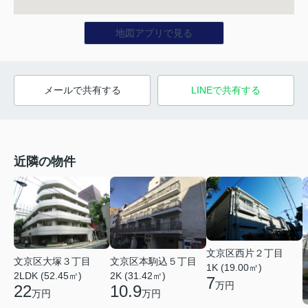
地図アプリで見る
メールで共有する
LINEで共有する
近隣の物件
文京区西片２丁目
文京区大塚３丁目
文京区本駒込５丁目
1K (19.00㎡)
2LDK (52.45㎡)
2K (31.42㎡)
7
万円
22
10.9
万円
万円