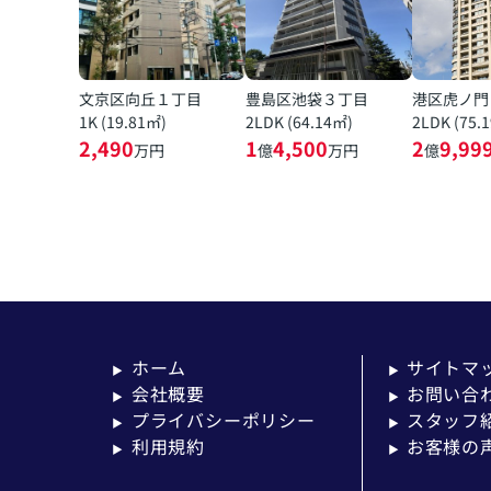
文京区向丘１丁目
豊島区池袋３丁目
港区虎ノ門
1K (19.81㎡)
2LDK (64.14㎡)
2LDK (75.
2,490
1
4,500
2
9,99
万円
億
万円
億
ホーム
サイトマ
▶
▶
会社概要
お問い合
▶
▶
プライバシーポリシー
スタッフ
▶
▶
利用規約
お客様の
▶
▶