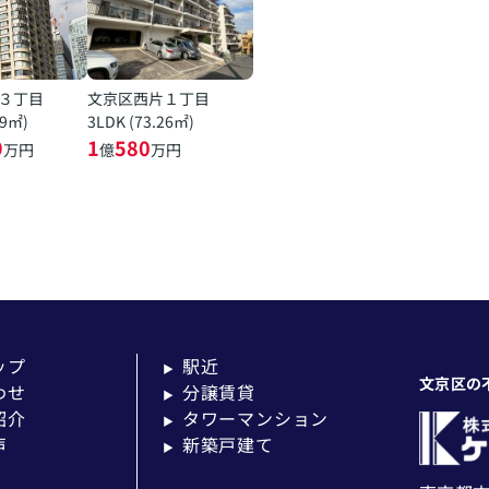
３丁目
文京区西片１丁目
19㎡)
3LDK (73.26㎡)
9
1
580
万円
億
万円
ップ
駅近
▶
文京区の
わせ
分譲賃貸
▶
紹介
タワーマンション
▶
声
新築戸建て
▶