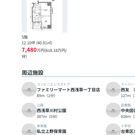
5階
12.10坪 (40.01㎡)
7,480
万円(618.18万円/
坪)
周辺施設
コンビニエンスストア
スーパー
ファミリーマート西浅草一丁目店
西友 
89ｍ（2分）
127ｍ
公園
図書館
西浅草川村公園
中央図
387ｍ（5分）
826ｍ（
保育園
小学校
私立上野保育園
台東区