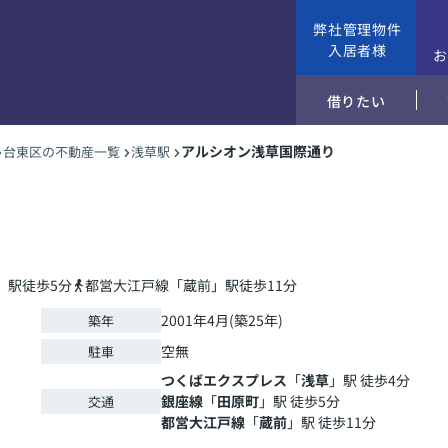
弊社管理物件
入居者様
借りたい
アルシオン浅草国際通り
台東区の不動産一覧
浅草駅
」駅徒歩5分
都営大江戸線「蔵前」駅徒歩11分
2001年4月(築25年)
築年
空無
駐車
つくばエクスプレス
「
浅草
」駅 徒歩4分
銀座線
「
田原町
」駅 徒歩5分
交通
都営大江戸線
「
蔵前
」駅 徒歩11分