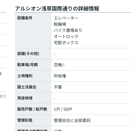
アルシオン浅草国際通りの詳細情報
設備条件
エレベーター
駐輪場
バイク置場あり
オートロック
宅配ボックス
設備(その他)
-
駐車場/月額
空無/-
分
土地権利
所有権
国土法届出
不要
見方
用途地域
-
販売戸数 / 総戸数
1戸 / 58戸
管理形態
管理会社に全部委託