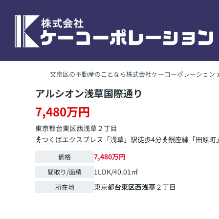
文京区の不動産のことなら株式会社ケーコーポレーション
アルシオン浅草国際通り
7,480万円
東京都
台東区
西浅草
２丁目
つくばエクスプレス「浅草」駅徒歩4分
銀座線「田原町
7,480万円
価格
1LDK/40.01㎡
間取り/面積
東京都
台東区
西浅草
２丁目
所在地