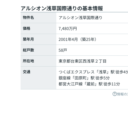
アルシオン浅草国際通りの基本情報
物件名
アルシオン浅草国際通り
価格
7,480万円
築年月
2001年4月（築25年）
総戸数
58戸
所在地
東京都
台東区
西浅草
２丁目
交通
つくばエクスプレス
「
浅草
」駅 徒歩4
銀座線
「
田原町
」駅 徒歩5分
都営大江戸線
「
蔵前
」駅 徒歩11分
情報の