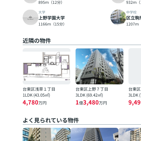
895ｍ（12分）
932ｍ（
大学
中学校
上野学園大学
区立駒
1166ｍ（15分）
1207ｍ
近隣の物件
台東区浅草１丁目
台東区上野７丁目
台東区
1LDK (43.05㎡)
3LDK (69.42㎡)
3LDK 
4,780
1
3,480
9,49
万円
億
万円
よく見られている物件