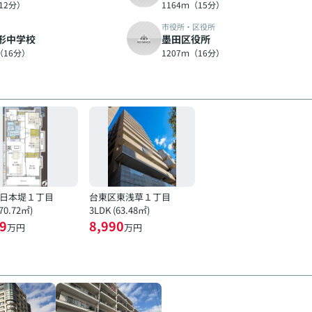
12分）
1164ｍ（15分）
市役所・区役所
形中学校
墨田区役所
（16分）
1207ｍ（16分）
日本堤１丁目
台東区東浅草１丁目
(70.72㎡)
3LDK (63.48㎡)
9
8,990
万円
万円