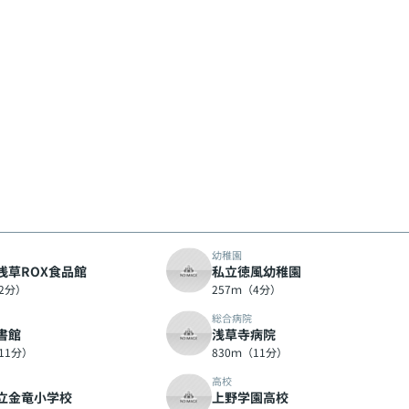
幼稚園
浅草ROX食品館
私立徳風幼稚園
（2分）
257ｍ（4分）
総合病院
書館
浅草寺病院
11分）
830ｍ（11分）
高校
立金竜小学校
上野学園高校