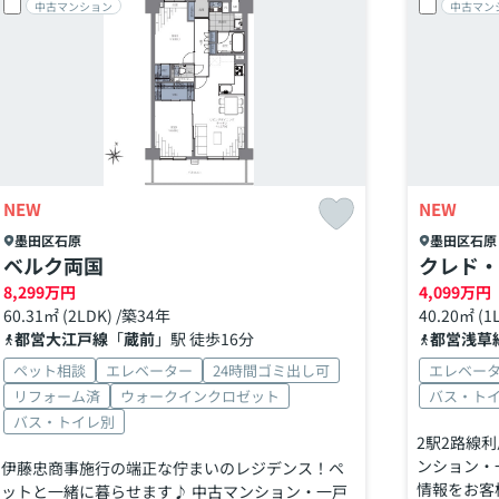
中古マンション
中古マン
NEW
NEW
墨田区
石原
墨田区
石原
ベルク両国
クレド・
8,299
万円
4,099
万円
60.31㎡ (2LDK) /築34年
40.20㎡ (1
都営大江戸線
「
蔵前
」駅 徒歩16分
都営浅草
ペット相談
エレベーター
24時間ゴミ出し可
エレベー
リフォーム済
ウォークインクロゼット
バス・ト
バス・トイレ別
2駅2路線
ンション・
伊藤忠商事施行の端正な佇まいのレジデンス！ペ
情報をお客様
ットと一緒に暮らせます♪ 中古マンション・一戸