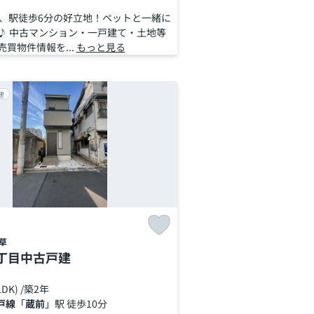
築、駅徒歩6分の好立地！ペットと一緒に
♪ 中古マンション・一戸建て・土地等
買物件情報を...
もっと見る
建
草
丁目中古戸建
LDK) /築2年
戸線
「
蔵前
」駅 徒歩10分