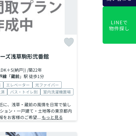
LINEで
物件探し
ーズ浅草駒形弐番館
2LDK＋S(納戸)) /築22年
戸線
「
蔵前
」駅 徒歩1分
談
エレベーター
光ファイバー
ム済
バス・トイレ別
室内洗濯機置場
近に、浅草・蔵前の風情を日常で愉し
ンション・一戸建て・土地等の東京都内
をお客様のご希望...
もっと見る