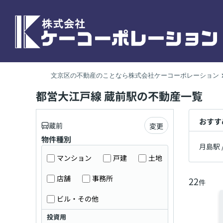
文京区の不動産のことなら株式会社ケーコーポレーション
都営大江戸線 蔵前駅の不動産一覧
おすす
蔵前
変更
物件種別
月島駅
マンション
戸建
土地
店舗
事務所
22
件
ビル・その他
投資用