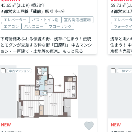
45.65㎡ (2LDK) /築38年
59.73㎡ (
都営大江戸線
「
蔵前
」駅 徒歩6分
都営大江
エレベーター
バス・トイレ別
室内洗濯機置場
エレベー
エアコン
バルコニー
フローリング
ウォーク
下町情緒あふれる伝統の街、浅草に住まう！伝統
浅草と賑わ
とモダンが交差する粋な街「田原町」 中古マンシ
住まう！ 
ョン・一戸建て・土地等の東京...
もっと見る
京都内売買物
中古マンション
一棟マン
NEW
NEW