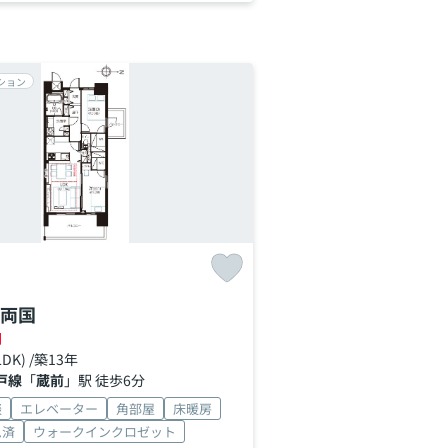
ション
両国
円
LDK) /築13年
戸線
「
蔵前
」駅 徒歩6分
談
エレベーター
角部屋
床暖房
ム済
ウォークインクロゼット