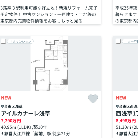
3路線３駅利用可能な好立地！新規リフォーム完了
平成25年
予定物件！ 中古マンション・一戸建て・土地等の
暮らせます
東京都内売買物件情報をお客...
もっと見る
の東京都内売
中古マンション
中古一戸
NEW
NEW
台東区
浅草
台東区
西浅
アイルカナーレ浅草
西浅草1
7,290
万円
8,498
万円
40.95㎡ (1LDK) /築10年
51.30㎡ (2
都営大江戸線
「
蔵前
」駅 徒歩21分
都営大江