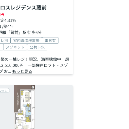
ロスレジデンス蔵前
万円
定4.31%
-) /築4年
戸線
「
蔵前
」駅 徒歩6分
イレ別
室内洗濯機置場
電気有
き
メゾネット
公共下水
11月築の一棟レジ！現況、満室稼働中！想
2,516,000円 一部住戸ロフト・メゾ
お...
もっと見る
ション