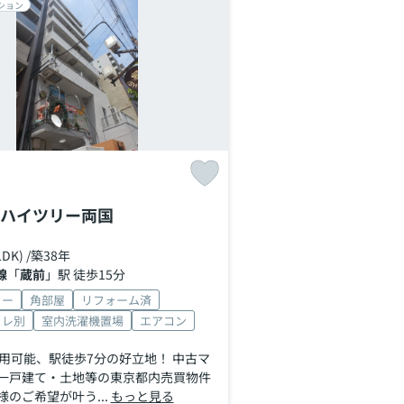
ション
ハイツリー両国
LDK) /築38年
線
「
蔵前
」駅 徒歩15分
ター
角部屋
リフォーム済
イレ別
室内洗濯機置場
エアコン
利用可能、駅徒歩7分の好立地！ 中古マ
一戸建て・土地等の東京都内売買物件
のご希望が叶う...
もっと見る