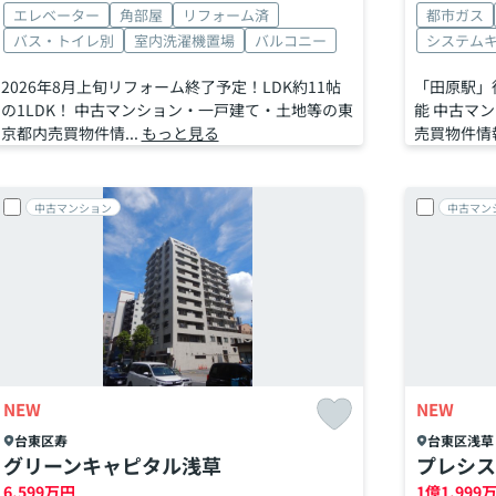
エレベーター
角部屋
リフォーム済
都市ガス
バス・トイレ別
室内洗濯機置場
バルコニー
システム
2026年8月上旬リフォーム終了予定！LDK約11帖
「田原駅」
の1LDK！ 中古マンション・一戸建て・土地等の東
能 中古マ
京都内売買物件情...
もっと見る
売買物件情報
中古マンション
中古マン
NEW
NEW
台東区
寿
台東区
浅草
グリーンキャピタル浅草
プレシス
6,599
万円
1
億
1,999