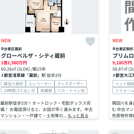
NEW
NEW
台東区
蔵前
台東区
駒形
グローベルザ・シティ蔵前
プリムロ
1
億
1,980
万円
9,180
万円
60.28㎡ (3LDK) /築15年
58.87㎡ (
都営浅草線
「
蔵前
」駅 徒歩3分
都営大江
陽当り良好
エレベーター
ディスポーザー
ペット相
24時間ゴミ出し可
床暖房
バス・トイレ別
リフォー
蔵前駅徒歩3分！オートロック・宅配ボックス完
隅田川を身
備！ お電話頂けると、お話が早く進みます。中古
む 中古マ
マンション・一戸建て・土地等の...
もっと見る
売買物件情報