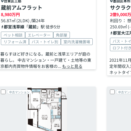
台東区
三筋
墨田区
本所
蔵前アムフラット
サクラク
8,980
万円
2
億
9,000
56.87㎡ (2LDK) /築24年
利回り： 想
都営浅草線
「
蔵前
」駅 徒歩5分
250.69㎡ (
都営大江
ペット相談
エレベーター
角部屋
バス・ト
リフォーム済
バス・トイレ別
室内洗濯機置場
ロフト付
暮らすほど好きになる。蔵前と浅草エリアが庭の
暮らし。 中古マンション・一戸建て・土地等の東
2021年
京都内売買物件情報をお客様の...
もっと見る
定年間収入1
ネットタイプ 
中古マンション
中古マン