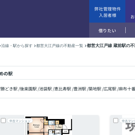
弊社管理物件
入居者様
借りたい
都営大江戸線 蔵前駅の
沿線・駅から探す
都営大江戸線の不動産一覧
めの駅
/
勝どき駅
/
後楽園駅
/
池袋駅
/
恵比寿駅
/
豊洲駅
/
築地駅
/
広尾駅
/
麻布十
中古マンション
中古マン