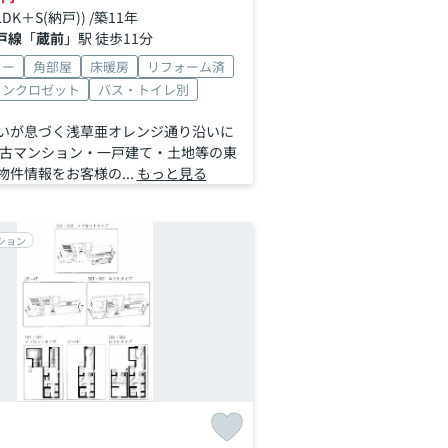
1LDK＋S(納戸)) /築11年
戸線
「
蔵前
」駅 徒歩11分
ター
角部屋
床暖房
リフォーム済
インクロゼット
バス・トイレ別
いが息づく浅草亜オレンジ通り沿いに
中古マンション・一戸建て・土地等の東
件情報をお客様の...
もっと見る
ション