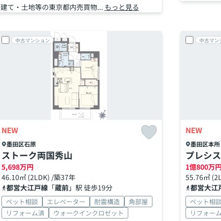
建て・土地等の東京都内売買物...
もっと見る
中古マンション
中古マン
NEW
NEW
墨田区
石原
墨田区
本所
ストーク両国秀山
プレシス
5,698
万円
1
億
800
万
46.10㎡ (2LDK) /築37年
55.76㎡ (2
都営大江戸線
「
蔵前
」駅 徒歩19分
都営大江
ペット相談
エレベーター
耐震構造
角部屋
ペット相
リフォーム済
ウォークインクロゼット
リフォー