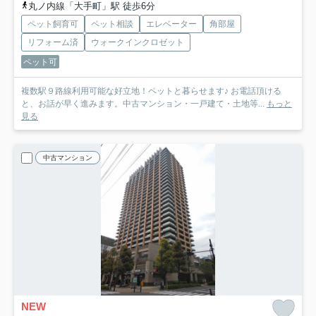
丸ノ内線「大手町」駅 徒歩6分
ペット飼育可
ペット相談
エレベーター
角部屋
リフォーム済
ウォークインクロゼット
ペット可
複数駅９路線利用可能な好立地！ペットと暮らせます♪ お電話頂ける
と、お話が早く進みます。中古マンション・一戸建て・土地等...
もっと
見る
中古マンション
NEW