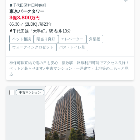
千代田区神田神保町
東京パークタワー
3
3,800
億
万円
86.30㎡ (2LDK) /築23年
千代田線「大手町」駅 徒歩13分
ペット相談
陽当り良好
エレベーター
角部屋
ウォークインクロゼット
バス・トイレ別
神保町駅直結で雨の日も安心！複数駅・路線利用可能でアクセス良好！
ペットと暮らせます♪ 中古マンション・一戸建て・土地等の...
もっと見
る
中古マンション