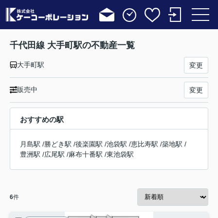
千代田線 大手町駅の不動産一覧
大手町駅
変更
販売中
変更
おすすめの駅
月島駅
/
勝どき駅
/
後楽園駅
/
池袋駅
/
恵比寿駅
/
築地駅
/
豊洲駅
/
広尾駅
/
麻布十番駅
/
東池袋駅
6
件