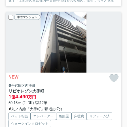
建て・土地等の東京都内売買物件情報をお客様のご希望...
もっと見る
中古マンション
NEW
千代田区内神田
リビオレゾン大手町
1
4,490
億
万円
50.15㎡ (2LDK) /築12年
丸ノ内線「大手町」駅 徒歩7分
ペット相談
エレベーター
角部屋
床暖房
リフォーム済
ウォークインクロゼット