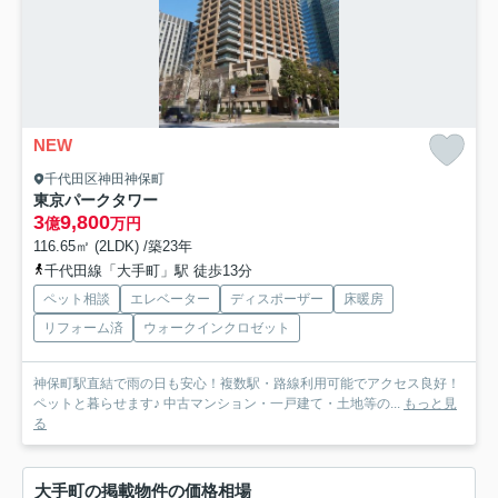
NEW
千代田区神田神保町
東京パークタワー
3
9,800
億
万円
116.65㎡ (2LDK) /築23年
千代田線「大手町」駅 徒歩13分
ペット相談
エレベーター
ディスポーザー
床暖房
リフォーム済
ウォークインクロゼット
神保町駅直結で雨の日も安心！複数駅・路線利用可能でアクセス良好！
ペットと暮らせます♪ 中古マンション・一戸建て・土地等の...
もっと見
る
大手町の掲載物件の価格相場