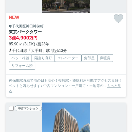
NEW
千代田区神田神保町
東京パークタワー
3
4,900
億
万円
85.90㎡ (3LDK) /築23年
千代田線「大手町」駅 徒歩13分
ペット相談
陽当り良好
エレベーター
角部屋
床暖房
リフォーム済
神保町駅直結で雨の日も安心！複数駅・路線利用可能でアクセス良好！
ペットと暮らせます♪ 中古マンション・一戸建て・土地等の...
もっと見
る
中古マンション