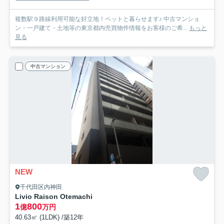
複数駅９路線利用可能な好立地！ペットと暮らせます♪ 中古マンショ
ン・一戸建て・土地等の東京都内売買物件情報をお客様のご希...
もっと
見る
中古マンション
NEW
千代田区内神田
Livio Raison Otemachi
1
800
億
万円
40.63㎡ (1LDK) /築12年