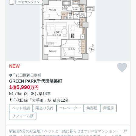
中古マンション
NEW
千代田区神田多町
GREEN PARK千代田淡路町
1
5,990
億
万円
54.79㎡ (2LDK) /築13年
千代田線「大手町」駅 徒歩12分
ペット相談
陽当り良好
エレベーター
角部屋
床暖房
リフォーム済
駅徒歩5分の好立地！ペットと一緒に暮らせます♪ 中古マンション・一戸