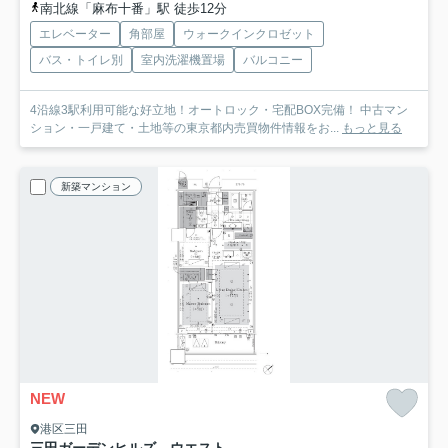
南北線「麻布十番」駅 徒歩12分
エレベーター
角部屋
ウォークインクロゼット
バス・トイレ別
室内洗濯機置場
バルコニー
4沿線3駅利用可能な好立地！オートロック・宅配BOX完備！ 中古マン
ション・一戸建て・土地等の東京都内売買物件情報をお...
もっと見る
新築マンション
NEW
港区三田
三田ガーデンヒルズ ウエスト