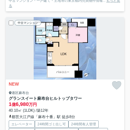
中古マンション・一戸建て・土地等の東京都内売買物件情報...
もっと見
る
中古マンション
NEW
港区麻布台
グランスイート麻布台ヒルトップタワー
1
6,980
億
万円
40.10㎡ (1LDK) /築12年
都営大江戸線「麻布十番」駅 徒歩8分
エレベーター
24時間ゴミ出し可
24時間有人管理