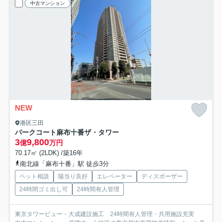
中古マンション
NEW
港区三田
パークコート麻布十番ザ・タワー
3
9,800
億
万円
70.17㎡ (2LDK) /築16年
南北線「麻布十番」駅 徒歩3分
ペット相談
陽当り良好
エレベーター
ディスポーザー
24時間ゴミ出し可
24時間有人管理
東京タワービュー・大成建設施工 24時間有人管理・共用施設充実