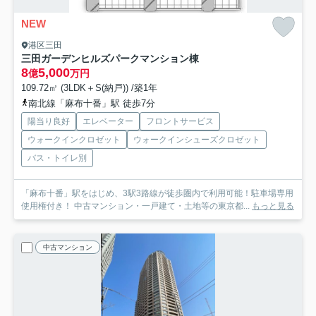
NEW
港区三田
三田ガーデンヒルズパークマンション棟
8
5,000
億
万円
109.72㎡ (3LDK＋S(納戸)) /築1年
南北線「麻布十番」駅 徒歩7分
陽当り良好
エレベーター
フロントサービス
ウォークインクロゼット
ウォークインシューズクロゼット
バス・トイレ別
「麻布十番」駅をはじめ、3駅3路線が徒歩圏内で利用可能！駐車場専用
使用権付き！ 中古マンション・一戸建て・土地等の東京都...
もっと見る
中古マンション