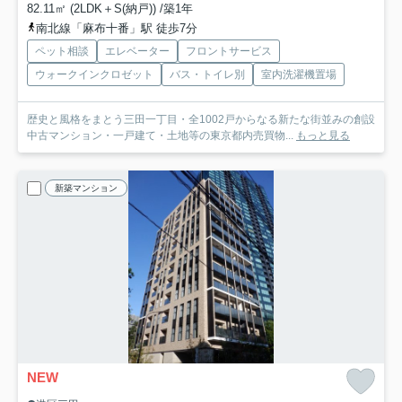
82.11㎡ (2LDK＋S(納戸)) /築1年
南北線「麻布十番」駅 徒歩7分
ペット相談
エレベーター
フロントサービス
ウォークインクロゼット
バス・トイレ別
室内洗濯機置場
歴史と風格をまとう三田一丁目・全1002戸からなる新たな街並みの創設
中古マンション・一戸建て・土地等の東京都内売買物...
もっと見る
新築マンション
NEW