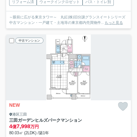
リフォーム済
ウォークインクロゼット
バス・トイレ別
～眼前に広がる東京タワー～ 丸紅(株)旧分譲グランスイートシリーズ
中古マンション・一戸建て・土地等の東京都内売買物件...
もっと見る
中古マンション
NEW
港区三田
三田ガーデンヒルズパークマンション
4
7,998
億
万円
80.03㎡ (2LDK) /築1年