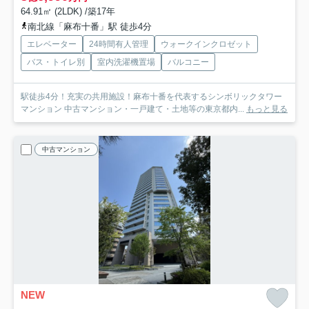
64.91㎡ (2LDK) /築17年
南北線「麻布十番」駅 徒歩4分
エレベーター
24時間有人管理
ウォークインクロゼット
バス・トイレ別
室内洗濯機置場
バルコニー
駅徒歩4分！充実の共用施設！麻布十番を代表するシンボリックタワー
マンション 中古マンション・一戸建て・土地等の東京都内...
もっと見る
中古マンション
NEW