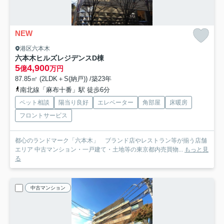
NEW
港区六本木
六本木ヒルズレジデンスD棟
5
4,900
億
万円
87.85㎡ (2LDK＋S(納戸)) /築23年
南北線「麻布十番」駅 徒歩6分
ペット相談
陽当り良好
エレベーター
角部屋
床暖房
フロントサービス
都心のランドマーク「六本木」 ブランド店やレストラン等が揃う店舗
エリア 中古マンション・一戸建て・土地等の東京都内売買物...
もっと見
る
中古マンション