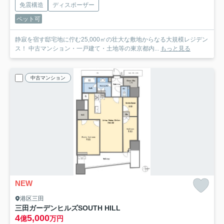
免震構造
ディスポーザー
ペット可
静寂を宿す邸宅地に佇む25,000㎡の壮大な敷地からなる大規模レジデン
ス！ 中古マンション・一戸建て・土地等の東京都内...
もっと見る
中古マンション
NEW
港区三田
三田ガーデンヒルズSOUTH HILL
4
5,000
億
万円