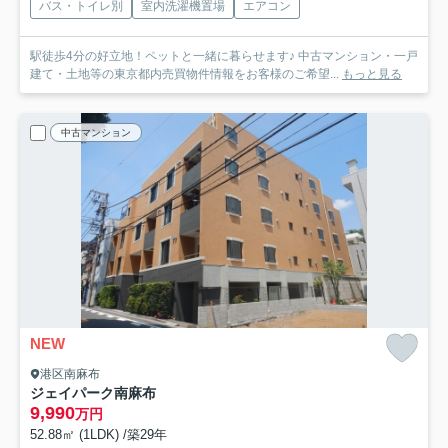
バス・トイレ別
室内洗濯機置場
エアコン
駅徒歩4分の好立地！ペットと一緒に暮らせます♪ 中古マンション・一戸
建て・土地等の東京都内売買物件情報をお客様のご希望...
もっと見る
中古マンション
NEW
港区南麻布
ジェイパーク南麻布
9,990
万円
52.88㎡ (1LDK) /築29年