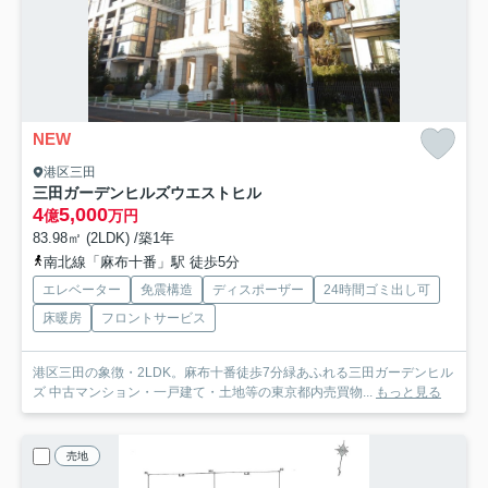
NEW
港区三田
三田ガーデンヒルズウエストヒル
4
5,000
億
万円
83.98㎡ (2LDK) /築1年
南北線「麻布十番」駅 徒歩5分
エレベーター
免震構造
ディスポーザー
24時間ゴミ出し可
床暖房
フロントサービス
港区三田の象徴・2LDK。麻布十番徒歩7分緑あふれる三田ガーデンヒル
ズ 中古マンション・一戸建て・土地等の東京都内売買物...
もっと見る
売地