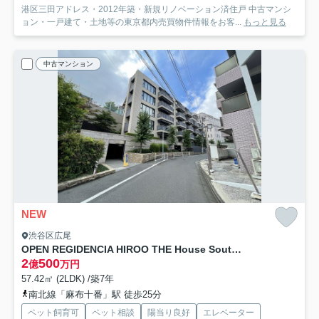
港区三田アドレス・2012年築・新規リノベーション済住戸 中古マンシ
ョン・一戸建て・土地等の東京都内売買物件情報をお客...
もっと見る
中古マンション
NEW
渋谷区広尾
OPEN REGIDENCIA HIROO THE House South Court
2
500
億
万円
57.42㎡ (2LDK) /築7年
南北線「麻布十番」駅 徒歩25分
ペット飼育可
ペット相談
陽当り良好
エレベーター