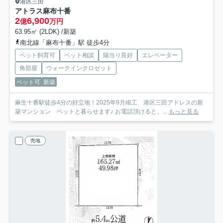
港区三田
アトラス麻布十番
2
6,900
億
万円
63.95㎡ (2LDK) /新築
南北線「麻布十番」駅 徒歩4分
ペット飼育可
ペット相談
陽当り良好
エレベーター
角部屋
ウォークインクロゼット
ペット可
新築
麻生十番駅徒歩4分の好立地！2025年9月竣工 港区三田アドレスの新
築マンション ペットと暮らせます♪ お電話頂けると、...
もっと見る
売地