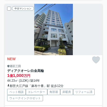
中古マンション
NEW
港区三田
ディアクオーレ白金高輪
1
1,000
億
万円
44.23㎡ (1LDK) /築14年
都営大江戸線「麻布十番」駅 徒歩12分
ペット相談
エレベーター
角部屋
床暖房
リフォーム済
ウォークインクロゼット