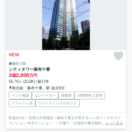
NEW
港区三田
シティタワー麻布十番
2
2,000
億
万円
55.70㎡ (1LDK) /築17年
南北線「麻布十番」駅 徒歩5分
ペット相談
エレベーター
床暖房
24時間有人管理
リフォーム済
ウォークインクロゼット
駅徒歩4分！充実の共用施設！麻布十番を代表するシンボリックタワー
マンション 中古マンション・一戸建て・土地等の東京都内...
もっと見る