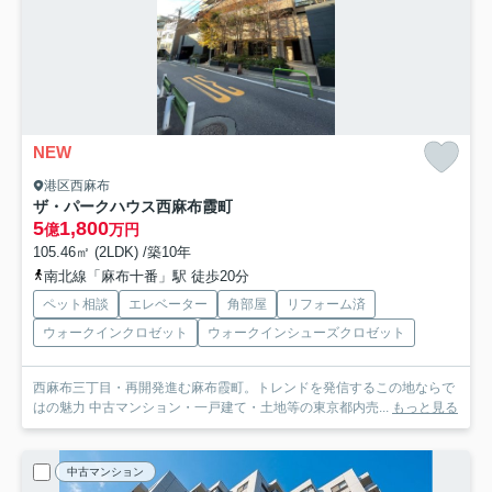
NEW
港区西麻布
ザ・パークハウス西麻布霞町
5
1,800
億
万円
105.46㎡ (2LDK) /築10年
南北線「麻布十番」駅 徒歩20分
ペット相談
エレベーター
角部屋
リフォーム済
ウォークインクロゼット
ウォークインシューズクロゼット
西麻布三丁目・再開発進む麻布霞町。トレンドを発信するこの地ならで
はの魅力 中古マンション・一戸建て・土地等の東京都内売...
もっと見る
中古マンション