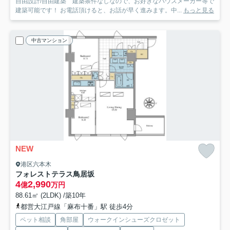
自由設計/自由建築 建築条件なしなので、お好きなハウスメーカー等で
建築可能です！ お電話頂けると、お話が早く進みます。中...
もっと見る
中古マンション
NEW
港区六本木
フォレストテラス鳥居坂
4
2,990
億
万円
88.61㎡ (2LDK) /築10年
都営大江戸線「麻布十番」駅 徒歩4分
ペット相談
角部屋
ウォークインシューズクロゼット