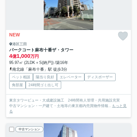
NEW
港区三田
パークコート麻布十番ザ・タワー
4
1,000
億
万円
95.97㎡ (2LDK＋S(納戸)) /築16年
南北線「麻布十番」駅 徒歩3分
ペット相談
陽当り良好
エレベーター
ディスポーザー
角部屋
24時間ゴミ出し可
東京タワービュー・大成建設施工 24時間有人管理・共用施設充実
中古マンション・一戸建て・土地等の東京都内売買物件情報...
もっと見
る
中古マンション