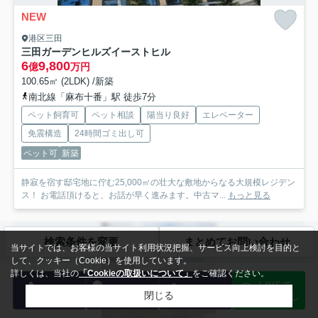
NEW
港区三田
三田ガーデンヒルズイーストヒル
6
9,800
億
万円
100.65㎡ (2LDK) /新築
南北線「麻布十番」駅 徒歩7分
ペット飼育可
ペット相談
陽当り良好
エレベーター
免震構造
24時間ゴミ出し可
ペット可
新築
静寂を宿す邸宅地に佇む25,000㎡の壮大な敷地からなる大規模レジデン
ス！ お電話頂けると、お話が早く進みます。中古マ...
もっと見る
中古マンション
検索条件を変更
まとめてお問い合わせ
当サイトでは、お客様の当サイト利用状況把握、サービス向上検討を目的と
して、クッキー（Cookie）を使用しています。
詳しくは、当社の
「Cookieの取扱いについて」
をご確認ください。
LINEで
電話
会員登録
メール
物件探し
閉じる