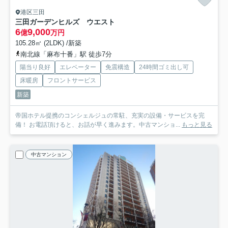
港区三田
三田ガーデンヒルズ ウエスト
6
9,000
億
万円
105.28㎡ (2LDK) /新築
南北線「麻布十番」駅 徒歩7分
陽当り良好
エレベーター
免震構造
24時間ゴミ出し可
床暖房
フロントサービス
新築
帝国ホテル提携のコンシェルジュの常駐、充実の設備・サービスを完
備！ お電話頂けると、お話が早く進みます。中古マンショ...
もっと見る
中古マンション