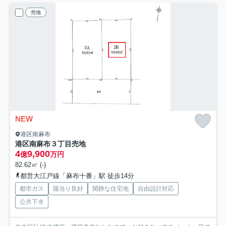
売地
NEW
港区南麻布
港区南麻布３丁目売地
4
9,900
億
万円
82.62㎡ (-)
都営大江戸線「麻布十番」駅 徒歩14分
都市ガス
陽当り良好
閑静な住宅地
自由設計対応
公共下水