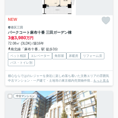
NEW
港区三田
パークコート麻布十番 三田ガーデン棟
3
3,980
億
万円
72.08㎡ (3LDK) /築16年
南北線「麻布十番」駅 徒歩3分
ペット相談
エレベーター
角部屋
床暖房
リフォーム済
バス・トイレ別
都心ならではのレジャーを身近に楽しめ落ち着いた文教エリアの雰囲気
中古マンション・一戸建て・土地等の東京都内売買物件情...
もっと見る
中古マンション