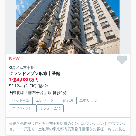
NEW
港区麻布十番
グランドメゾン麻布十番館
1
4,980
億
万円
55.12㎡ (2LDK) /築42年
南北線「麻布十番」駅 徒歩1分
ペット相談
エレベーター
角部屋
二重サッシ
光ファイバー
リフォーム済
伝統と先進が共存する麻布十番駅前のシンボルマンション！ 中古マンシ
ョン・一戸建て・土地等の東京都内売買物件情報をお客様...
もっと見る