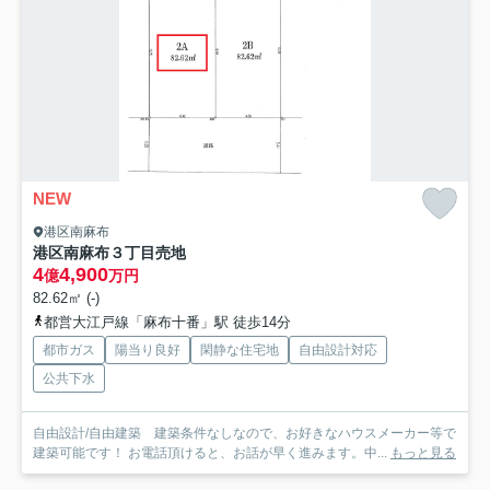
NEW
港区南麻布
港区南麻布３丁目売地
4
4,900
億
万円
82.62㎡ (-)
都営大江戸線「麻布十番」駅 徒歩14分
都市ガス
陽当り良好
閑静な住宅地
自由設計対応
公共下水
自由設計/自由建築 建築条件なしなので、お好きなハウスメーカー等で
建築可能です！ お電話頂けると、お話が早く進みます。中...
もっと見る