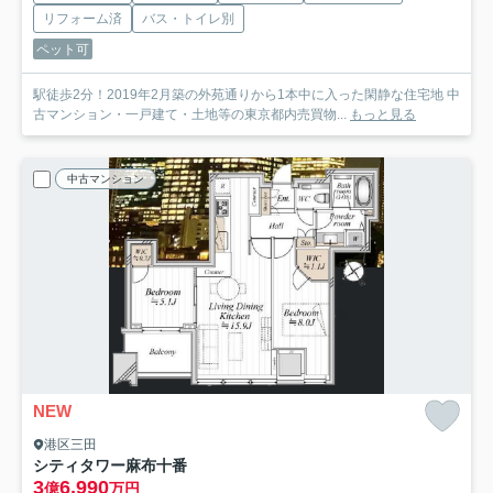
リフォーム済
バス・トイレ別
ペット可
駅徒歩2分！2019年2月築の外苑通りから1本中に入った閑静な住宅地 中
古マンション・一戸建て・土地等の東京都内売買物...
もっと見る
中古マンション
NEW
港区三田
シティタワー麻布十番
3
6,990
億
万円