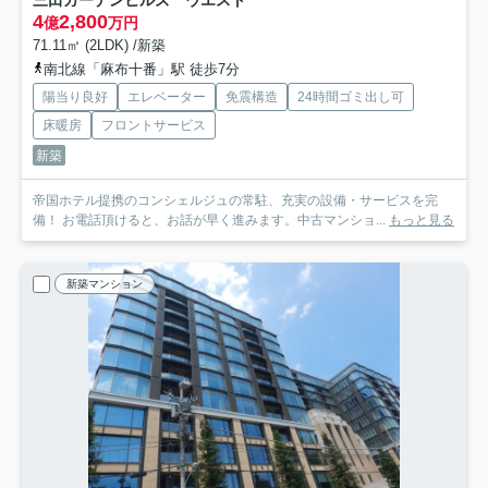
4
2,800
億
万円
71.11㎡ (2LDK) /新築
南北線「麻布十番」駅 徒歩7分
陽当り良好
エレベーター
免震構造
24時間ゴミ出し可
床暖房
フロントサービス
新築
帝国ホテル提携のコンシェルジュの常駐、充実の設備・サービスを完
備！ お電話頂けると、お話が早く進みます。中古マンショ...
もっと見る
新築マンション