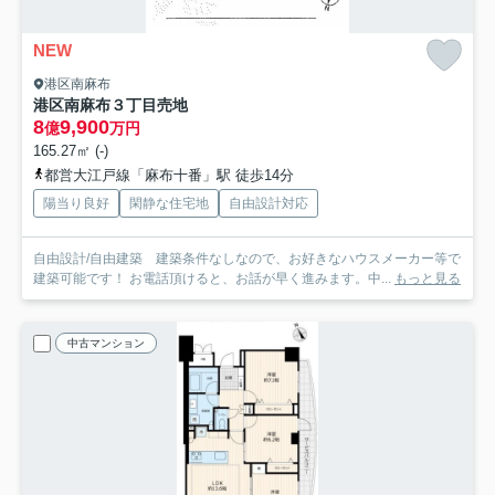
NEW
港区南麻布
港区南麻布３丁目売地
8
9,900
億
万円
165.27㎡ (-)
都営大江戸線「麻布十番」駅 徒歩14分
陽当り良好
閑静な住宅地
自由設計対応
自由設計/自由建築 建築条件なしなので、お好きなハウスメーカー等で
建築可能です！ お電話頂けると、お話が早く進みます。中...
もっと見る
中古マンション