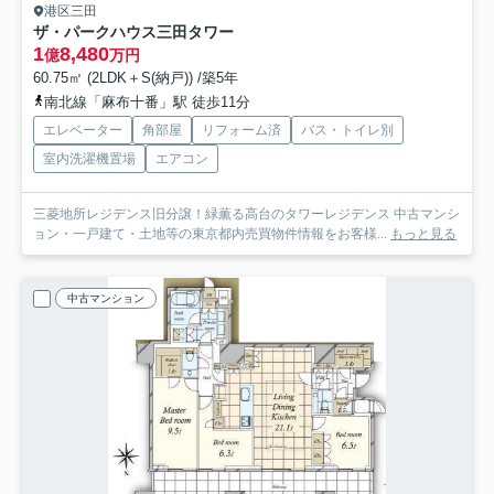
港区三田
ザ・パークハウス三田タワー
1
8,480
億
万円
60.75㎡ (2LDK＋S(納戸)) /築5年
南北線「麻布十番」駅 徒歩11分
エレベーター
角部屋
リフォーム済
バス・トイレ別
室内洗濯機置場
エアコン
三菱地所レジデンス旧分譲！緑薫る高台のタワーレジデンス 中古マンシ
ョン・一戸建て・土地等の東京都内売買物件情報をお客様...
もっと見る
中古マンション