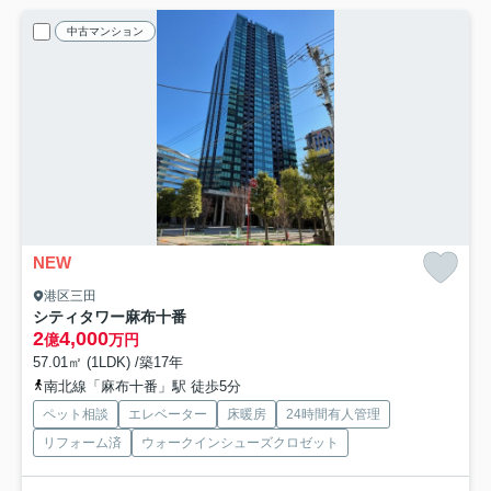
中古マンション
NEW
港区三田
シティタワー麻布十番
2
4,000
億
万円
57.01㎡ (1LDK) /築17年
南北線「麻布十番」駅 徒歩5分
ペット相談
エレベーター
床暖房
24時間有人管理
リフォーム済
ウォークインシューズクロゼット