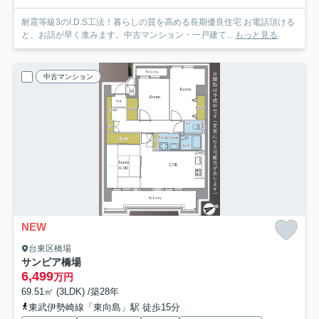
耐震等級3のI.D.S工法！暮らしの質を高める長期優良住宅 お電話頂ける
と、お話が早く進みます。中古マンション・一戸建て...
もっと見る
中古マンション
NEW
台東区橋場
サンピア橋場
6,499
万円
69.51㎡ (3LDK) /築28年
東武伊勢崎線「東向島」駅 徒歩15分