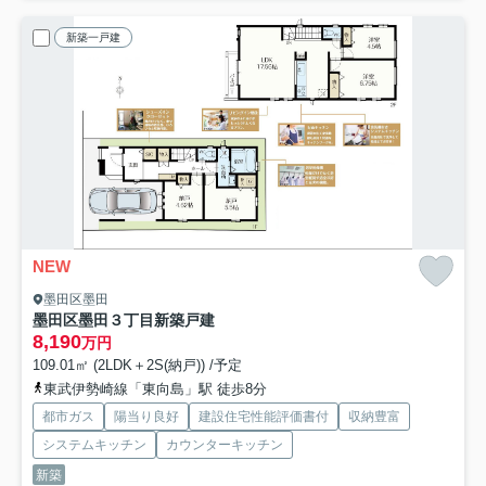
新築一戸建
NEW
墨田区墨田
墨田区墨田３丁目新築戸建
8,190
万円
109.01㎡ (2LDK＋2S(納戸)) /予定
東武伊勢崎線「東向島」駅 徒歩8分
都市ガス
陽当り良好
建設住宅性能評価書付
収納豊富
システムキッチン
カウンターキッチン
新築