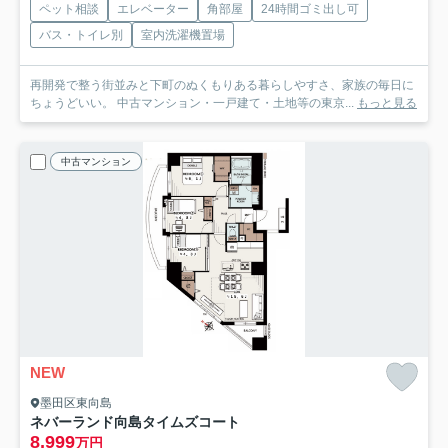
ペット相談
エレベーター
角部屋
24時間ゴミ出し可
バス・トイレ別
室内洗濯機置場
再開発で整う街並みと下町のぬくもりある暮らしやすさ、家族の毎日に
ちょうどいい。 中古マンション・一戸建て・土地等の東京...
もっと見る
中古マンション
NEW
墨田区東向島
ネバーランド向島タイムズコート
8,999
万円