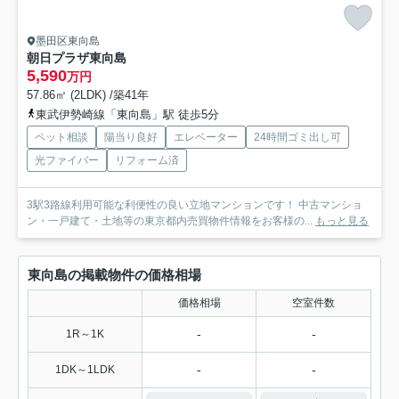
墨田区東向島
朝日プラザ東向島
5,590
万円
57.86㎡ (2LDK) /築41年
東武伊勢崎線「東向島」駅 徒歩5分
ペット相談
陽当り良好
エレベーター
24時間ゴミ出し可
光ファイバー
リフォーム済
3駅3路線利用可能な利便性の良い立地マンションです！ 中古マンショ
ン・一戸建て・土地等の東京都内売買物件情報をお客様の...
もっと見る
東向島の掲載物件の価格相場
価格相場
空室件数
-
-
1R～1K
-
-
1DK～1LDK