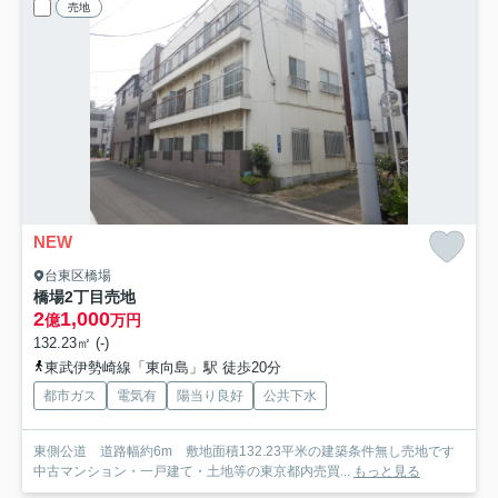
売地
NEW
台東区橋場
橋場2丁目売地
2
1,000
億
万円
132.23㎡ (-)
東武伊勢崎線「東向島」駅 徒歩20分
都市ガス
電気有
陽当り良好
公共下水
東側公道 道路幅約6m 敷地面積132.23平米の建築条件無し売地です
中古マンション・一戸建て・土地等の東京都内売買...
もっと見る