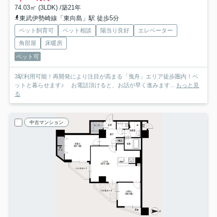
74.03㎡ (3LDK) /築21年
東武伊勢崎線「東向島」駅 徒歩5分
ペット飼育可
ペット相談
陽当り良好
エレベーター
角部屋
床暖房
ペット可
3駅利用可能！再開発により注目が高まる「曳舟」エリア徒歩圏内！ペ
ットと暮らせます♪ お電話頂けると、お話が早く進みます...
もっと見
る
中古マンション