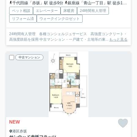
千代田線「赤坂」駅 徒歩9分
銀座線「青山一丁目」駅 徒歩10分
丸
ペット相談
エレベーター
床暖房
24時間有人管理
リフォーム済
ウォークインクロゼット
24時間有人管理 各種コンシェルジュサービス 高強度コンクリート・
高強度鉄筋を採用 中古マンション・一戸建て・土地等の東...
もっと見る
中古マンション
NEW
港区赤坂