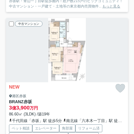
赤坂駅・青山一丁目駅徒歩圏内！総戸数215戸のビッグコミュニティ！
中古マンション・一戸建て・土地等の東京都内売買物件...
もっと見る
中古マンション
NEW
港区赤坂
BRANZ赤坂
3
3,900
億
万円
86.60㎡ (3LDK) /築19年
千代田線「赤坂」駅 徒歩5分
南北線「六本木一丁目」駅 徒歩8分
ペット相談
エレベーター
角部屋
リフォーム済