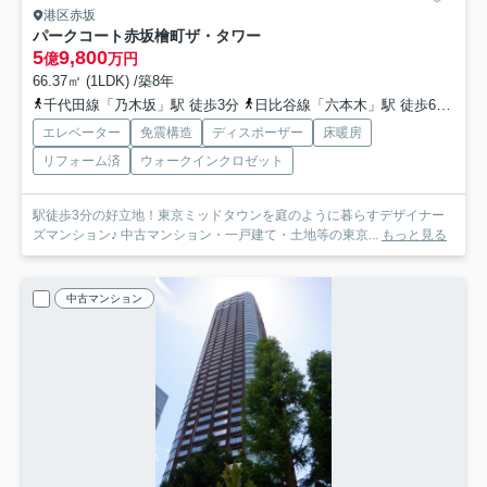
港区赤坂
パークコート赤坂檜町ザ・タワー
5
9,800
億
万円
66.37㎡ (1LDK) /築8年
千代田線「乃木坂」駅 徒歩3分
日比谷線「六本木」駅 徒歩6分
銀
エレベーター
免震構造
ディスポーザー
床暖房
リフォーム済
ウォークインクロゼット
駅徒歩3分の好立地！東京ミッドタウンを庭のように暮らすデザイナー
ズマンション♪ 中古マンション・一戸建て・土地等の東京...
もっと見る
中古マンション