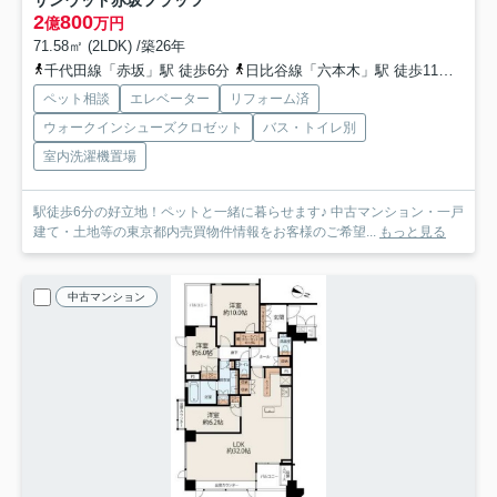
サンウッド赤坂フラッツ
2
800
億
万円
71.58㎡ (2LDK) /築26年
千代田線「赤坂」駅 徒歩6分
日比谷線「六本木」駅 徒歩11分
銀座
ペット相談
エレベーター
リフォーム済
ウォークインシューズクロゼット
バス・トイレ別
室内洗濯機置場
駅徒歩6分の好立地！ペットと一緒に暮らせます♪ 中古マンション・一戸
建て・土地等の東京都内売買物件情報をお客様のご希望...
もっと見る
中古マンション