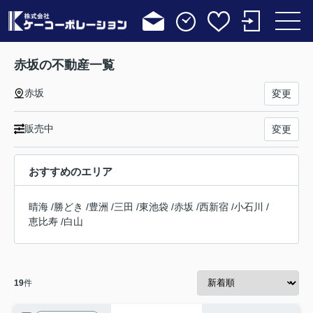
赤坂の不動産一覧
赤坂
変更
販売中
変更
おすすめのエリア
晴海
/
勝どき
/
豊洲
/
三田
/
東池袋
/
赤坂
/
西新宿
/
小石川
/
恵比寿
/
白山
19
件