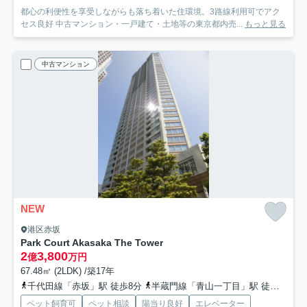
都心の利便性を享受しながらも落ち着いた住環境。3路線利用可でアク
セス良好 中古マンション・一戸建て・土地等の東京都内売...
もっと見る
中古マンション
NEW
港区赤坂
Park Court Akasaka The Tower
2
3,800
億
万円
67.48㎡ (2LDK) /築17年
千代田線「赤坂」駅 徒歩8分
半蔵門線「青山一丁目」駅 徒歩9分
ペット飼育可
ペット相談
陽当り良好
エレベーター