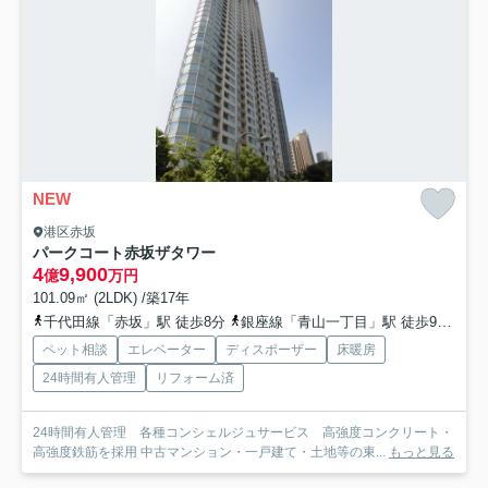
NEW
港区赤坂
パークコート赤坂ザタワー
4
9,900
億
万円
101.09㎡ (2LDK) /築17年
千代田線「赤坂」駅 徒歩8分
銀座線「青山一丁目」駅 徒歩9分
丸
ペット相談
エレベーター
ディスポーザー
床暖房
24時間有人管理
リフォーム済
24時間有人管理 各種コンシェルジュサービス 高強度コンクリート・
高強度鉄筋を採用 中古マンション・一戸建て・土地等の東...
もっと見る