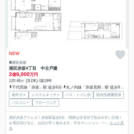
NEW
港区赤坂
港区赤坂4丁目 中古戸建
2
9,000
億
万円
120.46㎡ (3LDK) /築19年
千代田線「赤坂」駅 徒歩6分
丸ノ内線「赤坂見附」駅 徒歩8分
銀
都市ガス
システムキッチン
バス・トイレ別
室内洗濯機置場
バルコニー
フローリング
港区赤坂アドレス！赤坂駅徒歩6分、閑静な住宅街で住みやすい立地！
お電話頂けると、お話が早く進みます。中古マンション・一...
もっと見
る