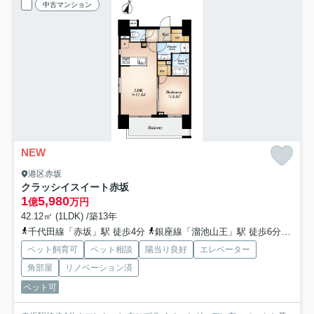
中古マンション
NEW
港区赤坂
クラッシイスイート赤坂
1
5,980
億
万円
42.12㎡ (1LDK) /築13年
千代田線「赤坂」駅 徒歩4分
銀座線「溜池山王」駅 徒歩6分
南北
ペット飼育可
ペット相談
陽当り良好
エレベーター
角部屋
リノベーション済
ペット可