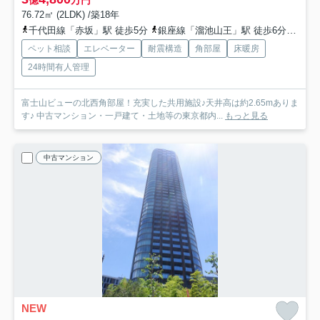
億
万円
76.72㎡ (2LDK) /築18年
千代田線「赤坂」駅 徒歩5分
銀座線「溜池山王」駅 徒歩6分
南北
ペット相談
エレベーター
耐震構造
角部屋
床暖房
24時間有人管理
富士山ビューの北西角部屋！充実した共用施設♪天井高は約2.65mありま
す♪ 中古マンション・一戸建て・土地等の東京都内...
もっと見る
中古マンション
NEW