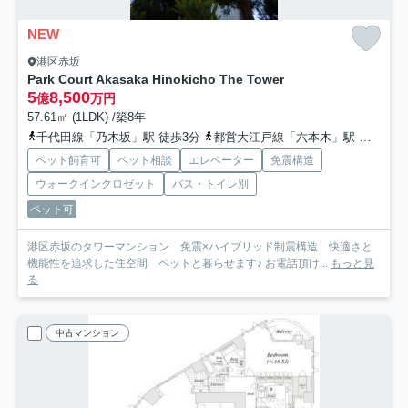
NEW
港区赤坂
Park Court Akasaka Hinokicho The Tower
5
8,500
億
万円
57.61㎡ (1LDK) /築8年
千代田線「乃木坂」駅 徒歩3分
都営大江戸線「六本木」駅 徒歩7分
ペット飼育可
ペット相談
エレベーター
免震構造
ウォークインクロゼット
バス・トイレ別
ペット可
港区赤坂のタワーマンション 免震×ハイブリッド制震構造 快適さと
機能性を追求した住空間 ペットと暮らせます♪ お電話頂け...
もっと見
る
中古マンション