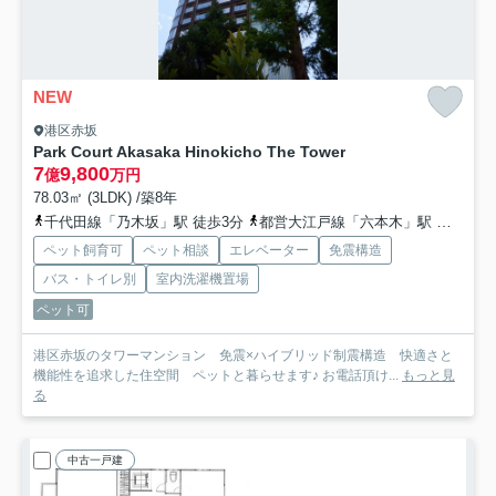
NEW
港区赤坂
Park Court Akasaka Hinokicho The Tower
7
9,800
億
万円
78.03㎡ (3LDK) /築8年
千代田線「乃木坂」駅 徒歩3分
都営大江戸線「六本木」駅 徒歩7分
ペット飼育可
ペット相談
エレベーター
免震構造
バス・トイレ別
室内洗濯機置場
ペット可
港区赤坂のタワーマンション 免震×ハイブリッド制震構造 快適さと
機能性を追求した住空間 ペットと暮らせます♪ お電話頂け...
もっと見
る
中古一戸建