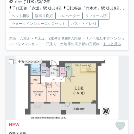
42.79㎡ (1LDK) /築12年
千代田線「赤坂」駅 徒歩4分
日比谷線「六本木」駅 徒歩9分
千代
ペット相談
陽当り良好
エレベーター
リフォーム済
ウォークインシューズクロゼット
バス・トイレ別
赤坂・六本木・乃木坂、3駅使える9階の眺望・リノベ済み中古マンショ
ン 中古マンション・一戸建て・土地等の東京都内売買物...
もっと見る
中古マンション
NEW
港区赤坂