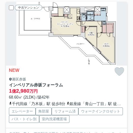
中古マンション
NEW
港区赤坂
インペリアル赤坂フォーラム
1
2,980
億
万円
68.60㎡ (2LDK) /築42年
千代田線「乃木坂」駅 徒歩8分
銀座線「青山一丁目」駅 徒歩10分
エレベーター
角部屋
リフォーム済
ウォークインクロゼット
バス・トイレ別
室内洗濯機置場