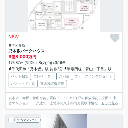
NEW
港区赤坂
乃木坂パークハウス
9
8,000
億
万円
176.87㎡ (3LDK＋S(納戸)) /築16年
千代田線「乃木坂」駅 徒歩2分
半蔵門線「青山一丁目」駅 徒歩6分
ペット相談
エレベーター
角部屋
ウォークインクロゼット
バス・トイレ別
室内洗濯機置場
六本木・赤坂・青山が徒歩圏内！1フロア1住戸の解放感ある空間！ 中
古マンション・一戸建て・土地等の東京都内売買物件情報...
もっと見る
中古マンション