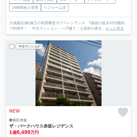
24時間有人管理
リフォーム済
大成建設(株)施工の制震構造タワーレジデンス 7路線が徒歩10分圏内
で利用可！ 中古マンション・一戸建て・土地等の東京...
もっと見る
中古マンション
NEW
港区赤坂
ザ・パークハウス赤坂レジデンス
1
6,499
億
万円