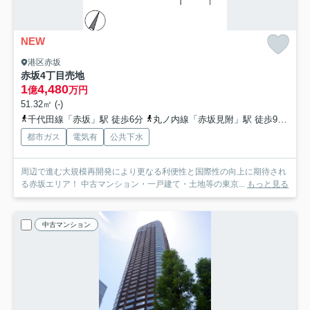
NEW
港区赤坂
赤坂4丁目売地
1
4,480
億
万円
51.32㎡ (-)
千代田線「赤坂」駅 徒歩6分
丸ノ内線「赤坂見附」駅 徒歩9分
銀
都市ガス
電気有
公共下水
周辺で進む大規模再開発により更なる利便性と国際性の向上に期待され
る赤坂エリア！ 中古マンション・一戸建て・土地等の東京...
もっと見る
中古マンション