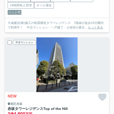
24時間有人管理
オール電化
ペット可
大成建設(株)施工の制震構造タワーレジデンス 7路線が徒歩10分圏内
で利用可！ 中古マンション・一戸建て・土地等の東京...
もっと見る
中古マンション
NEW
港区赤坂
赤坂タワーレジデンスTop of the Hill
3
4,800