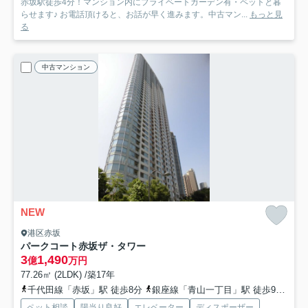
赤坂駅徒歩4分！マンション内にプライベートガーデン有・ペットと暮
らせます♪ お電話頂けると、お話が早く進みます。中古マン...
もっと見
る
中古マンション
NEW
港区赤坂
パークコート赤坂ザ・タワー
3
1,490
億
万円
77.26㎡ (2LDK) /築17年
千代田線「赤坂」駅 徒歩8分
銀座線「青山一丁目」駅 徒歩9分
丸
ペット相談
陽当り良好
エレベーター
ディスポーザー