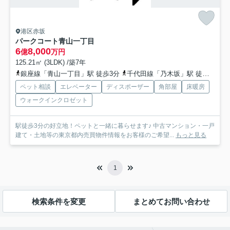
港区赤坂
パークコート青山一丁目
6
8,000
億
万円
125.21㎡ (3LDK) /築7年
銀座線「青山一丁目」駅 徒歩3分
千代田線「乃木坂」駅 徒歩9分
ペット相談
エレベーター
ディスポーザー
角部屋
床暖房
ウォークインクロゼット
駅徒歩3分の好立地！ペットと一緒に暮らせます♪ 中古マンション・一戸
建て・土地等の東京都内売買物件情報をお客様のご希望...
もっと見る
1
検索条件を変更
まとめてお問い合わせ