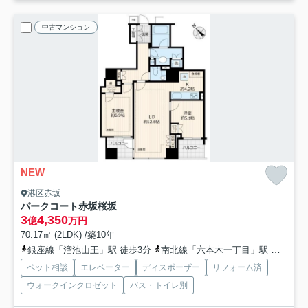
中古マンション
NEW
港区赤坂
パークコート赤坂桜坂
3
4,350
億
万円
70.17㎡ (2LDK) /築10年
銀座線「溜池山王」駅 徒歩3分
南北線「六本木一丁目」駅 徒歩4分
ペット相談
エレベーター
ディスポーザー
リフォーム済
ウォークインクロゼット
バス・トイレ別