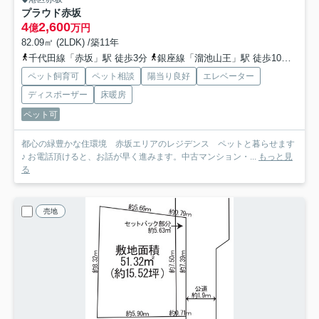
プラウド赤坂
4
2,600
億
万円
82.09㎡ (2LDK) /築11年
千代田線「赤坂」駅 徒歩3分
銀座線「溜池山王」駅 徒歩10分
日比
ペット飼育可
ペット相談
陽当り良好
エレベーター
ディスポーザー
床暖房
ペット可
都心の緑豊かな住環境 赤坂エリアのレジデンス ペットと暮らせます
♪ お電話頂けると、お話が早く進みます。中古マンション・...
もっと見
る
売地