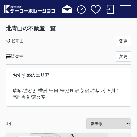
北青山の不動産一覧
北青山
変更
販売中
変更
おすすめのエリア
晴海
/
勝どき
/
豊洲
/
三田
/
東池袋
/
西新宿
/
赤坂
/
小石川
/
高田馬場
/
恵比寿
1
件