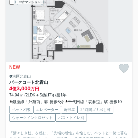
中古マンション
NEW
港区北青山
パークコート北青山
4
3,000
億
万円
74.94㎡ (2LDK＋S(納戸)) /築1年
銀座線「外苑前」駅 徒歩5分
千代田線「表参道」駅 徒歩10分
山手
ペット相談
エレベーター
角部屋
24時間ゴミ出し可
ウォークインクロゼット
バス・トイレ別
「清々しき杜」を感じ、「先端の感性」を愉しむ。ペットと一緒に暮ら