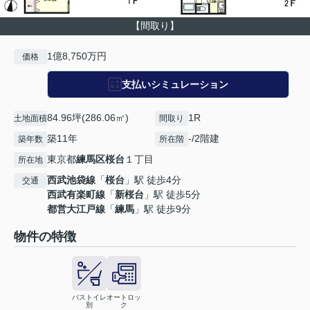
【間取り】
1億8,750万円
価格
支払いシミュレーション
84.96坪(286.06㎡)
1R
土地面積
間取り
築11年
-/2階建
築年数
所在階
東京都
練馬区
桜台
１丁目
所在地
西武池袋線
「
桜台
」駅 徒歩4分
交通
西武有楽町線
「
新桜台
」駅 徒歩5分
都営大江戸線
「
練馬
」駅 徒歩9分
物件の特徴
バストイレ
オートロッ
別
ク