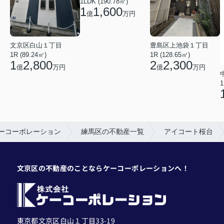
1LDK (190.78㎡)
1
1,600
億
万円
文京区白山１丁目
豊島区上池袋１丁目
1R (89.24㎡)
1R (128.65㎡)
1
2,800
2
2,300
億
万円
億
万円
1
ーコーポレーション
練馬区の不動産一覧
アイコート桜台
文京区の不動産のことならケーコーポレーションへ！
東京都文京区白山１丁目33-19