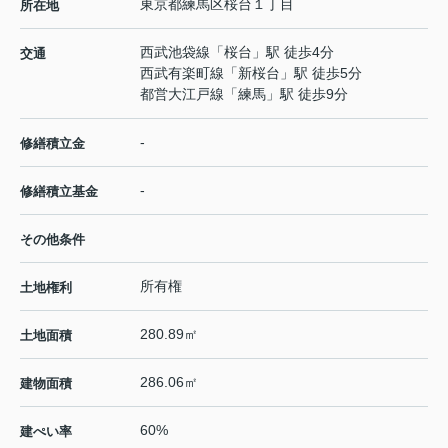
東京都
練馬区
桜台
１丁目
所在地
西武池袋線
「
桜台
」駅 徒歩4分
交通
西武有楽町線
「
新桜台
」駅 徒歩5分
都営大江戸線
「
練馬
」駅 徒歩9分
-
修繕積立金
-
修繕積立基金
その他条件
所有権
土地権利
280.89㎡
土地面積
286.06㎡
建物面積
60%
建ぺい率