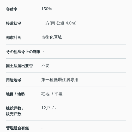
150%
容積率
一方(南 公道 4.0m)
接道状況
市街化区域
都市計画
-
その他法令上の制限
不要
国土法届出要否
第一種低層住居専用
用途地域
宅地 / 平坦
地目 / 地勢
12戸 / -
棟総戸数 /
販売戸数
-
管理組合有無