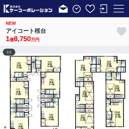
NEW
アイコート桜台
1
8,750
億
万円
1
/
1