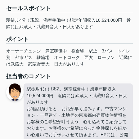
セールスポイント
駅徒歩4分！現況、満室稼働中！想定年間収入10,524,000円 近
隣には武蔵大・武蔵野音大・日大があります
ポイント
オーナーチェンジ
満室稼働中
桜台駅
駅近
3バス
トイレ
別
都市ガス
駐輪場
オートロック
西友
ローソン
近隣に
は武蔵大
武蔵野音大
日大があります
担当者のコメント
駅徒歩4分！現況、満室稼働中！想定年間収入
10,524,000円 近隣には武蔵大・武蔵野音大・日大
があります
お電話頂けると、お話が早く進みます。中古マンシ
ョン・一戸建て・土地等の東京都内売買物件情報を
お客様のご希望が叶うよう、心を込めてご紹介して
おります。お客様のご希望に合った物件探しを細か
い心遣いでお手伝いさせて頂きます。HPには、公開