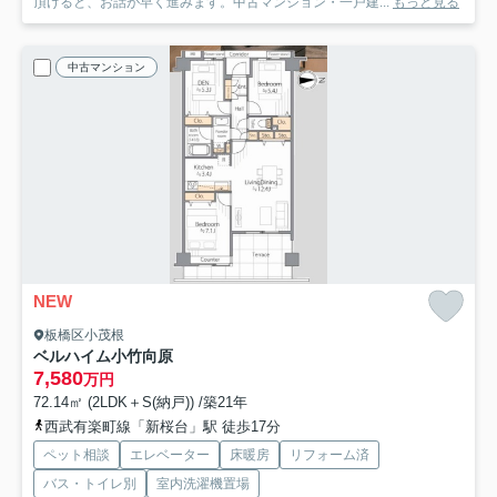
頂けると、お話が早く進みます。中古マンション・一戸建...
もっと見る
中古マンション
NEW
板橋区小茂根
ベルハイム小竹向原
7,580
万円
72.14㎡ (2LDK＋S(納戸)) /築21年
西武有楽町線「新桜台」駅 徒歩17分
ペット相談
エレベーター
床暖房
リフォーム済
バス・トイレ別
室内洗濯機置場