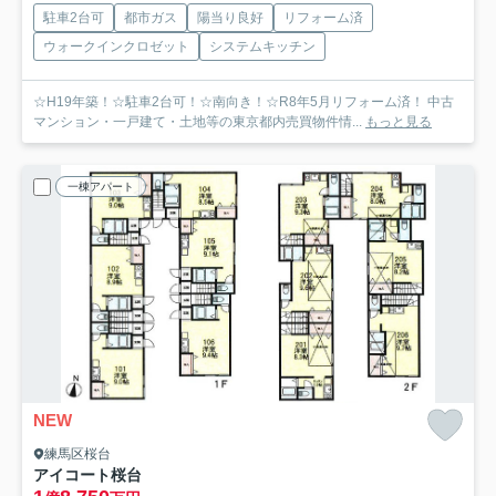
駐車2台可
都市ガス
陽当り良好
リフォーム済
ウォークインクロゼット
システムキッチン
☆H19年築！☆駐車2台可！☆南向き！☆R8年5月リフォーム済！ 中古
マンション・一戸建て・土地等の東京都内売買物件情...
もっと見る
一棟アパート
NEW
練馬区桜台
アイコート桜台