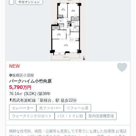
中古マンション
NEW
板橋区小茂根
パークハイム小竹向原
5,790
万円
76.14㎡ (3LDK) /築38年
西武有楽町線「新桜台」駅 徒歩22分
エレベーター
光ファイバー
リフォーム済
ウォークインクロゼット
バス・トイレ別
室内洗濯機置場
閑静な住宅街。病院・公園等も充実して子育てにも適した住環境 お電話