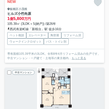
NEW
板橋区小茂根
ヒルズ小竹向原
1
5,800
億
万円
105.39㎡ (3LDK＋S(納戸)) /築26年
西武有楽町線「新桜台」駅 徒歩16分
ペット相談
エレベーター
角部屋
リフォーム済
ウォークインクロゼット
バス・トイレ別
専有面積105.39平米の3LDK。令和8年4月リフォーム済みの住戸です。
中古マンション・一戸建て・土地等の東京都内...
もっと見る
中古マンション