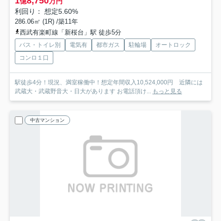
1
8,750
億
万円
利回り： 想定5.60%
286.06㎡ (1R) /築11年
西武有楽町線「新桜台」駅 徒歩5分
バス・トイレ別
電気有
都市ガス
駐輪場
オートロック
コンロ１口
駅徒歩4分！現況、満室稼働中！想定年間収入10,524,000円 近隣には
武蔵大・武蔵野音大・日大があります お電話頂け...
もっと見る
中古マンション