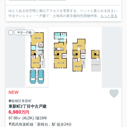
ゆとりある住空間と都心アクセスを享受する、ペットと暮らせる住まい
中古マンション・一戸建て・土地等の東京都内売買物件情...
もっと見る
中古一戸建
NEW
板橋区東新町
東新町2丁目中古戸建
6,980
万円
97.88㎡ (4LDK) /築19年
西武有楽町線「新桜台」駅 徒歩24分