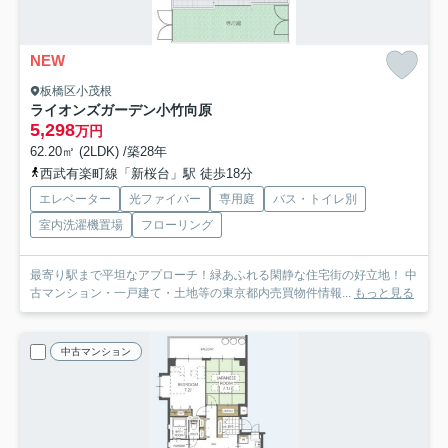
NEW
板橋区小茂根
ライオンズガーデン小竹向原
5,298
万円
62.20㎡ (2LDK) /築28年
西武有楽町線「新桜台」駅 徒歩18分
エレベーター
光ファイバー
専用庭
バス・トイレ別
室内洗濯機置場
フローリング
最寄り駅まで平坦なアプローチ！緑あふれる閑静な住宅街の好立地！ 中
古マンション・一戸建て・土地等の東京都内売買物件情報...
もっと見る
中古マンション