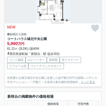
NEW
板橋区小茂根
コートハウス城北中央公園
5,990
万円
81.22㎡ (3LDK) /築40年
西武有楽町線「新桜台」駅 徒歩20分
ペット相談
エレベーター
角部屋
光ファイバー
リフォーム済
ウォークインクロゼット
自然豊かな都立城北中央公園に近接した総戸数126戸大規模レジデンス
中古マンション・一戸建て・土地等の東京都内売買物件...
もっと見る
新桜台の掲載物件の価格相場
価格相場
空室件数