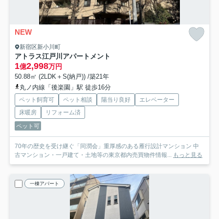
NEW
新宿区新小川町
アトラス江戸川アパートメント
1
2,998
億
万円
50.88㎡ (2LDK＋S(納戸)) /築21年
丸ノ内線「後楽園」駅 徒歩16分
ペット飼育可
ペット相談
陽当り良好
エレベーター
床暖房
リフォーム済
ペット可
70年の歴史を受け継ぐ「同潤会」重厚感のある雁行設計マンション 中
古マンション・一戸建て・土地等の東京都内売買物件情報...
もっと見る
一棟アパート