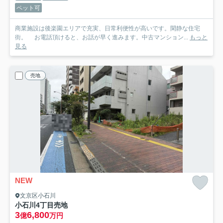
ペット可
商業施設は後楽園エリアで充実、日常利便性が高いです。閑静な住宅
街。 お電話頂けると、お話が早く進みます。中古マンション...
もっと
見る
売地
NEW
文京区小石川
小石川4丁目売地
3
6,800
億
万円