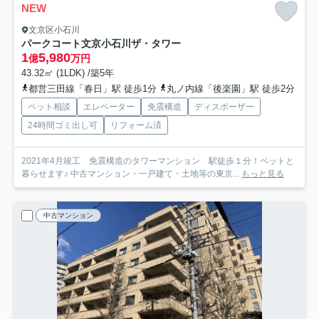
NEW
文京区小石川
パークコート文京小石川ザ・タワー
1
5,980
億
万円
43.32㎡ (1LDK) /築5年
都営三田線「春日」駅 徒歩1分
丸ノ内線「後楽園」駅 徒歩2分
ペット相談
エレベーター
免震構造
ディスポーザー
24時間ゴミ出し可
リフォーム済
2021年4月竣工 免震構造のタワーマンション 駅徒歩１分！ペットと
暮らせます♪ 中古マンション・一戸建て・土地等の東京...
もっと見る
中古マンション