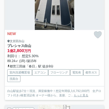
NEW
文京区白山
プレシャス白山
1
2,800
億
万円
利回り： 想定5.30%
89.24㎡ (1R) /築15年
都営三田線「春日」駅 徒歩9分
室内洗濯機置場
エアコン
フローリング
電気有
都市ガス
洗面台
白山駅徒歩7分！現況、満室稼働中！想定年間収入6,792,000円 全戸ロ
フト付き♪検査済証有 オーナー様から、直接、ご...
もっと見る