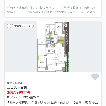
桜の名所播磨坂に面する1棟収益ビル 2019年 大規模修繕実施済み お
電話頂けると、お話が早く進みます。中古マンション・...
もっと見る
中古マンション
文京区春日
エニス小石川
1
7,999
億
万円
80.05㎡ (3LDK) /築29年
都営大江戸線「春日」駅 徒歩11分
南北線「後楽園」駅 徒歩11分