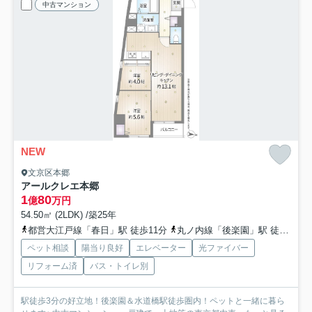
中古マンション
NEW
文京区本郷
アールクレエ本郷
1
80
億
万円
54.50㎡ (2LDK) /築25年
都営大江戸線「春日」駅 徒歩11分
丸ノ内線「後楽園」駅 徒歩14分
ペット相談
陽当り良好
エレベーター
光ファイバー
リフォーム済
バス・トイレ別
駅徒歩3分の好立地！後楽園＆水道橋駅徒歩圏内！ペットと一緒に暮ら