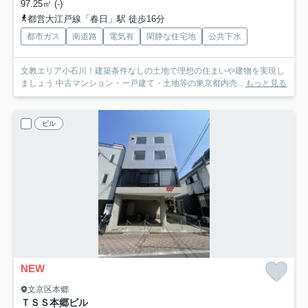
97.25㎡ (-)
都営大江戸線「春日」駅 徒歩16分
都市ガス
南道路
電気有
閑静な住宅地
公共下水
文教エリア小石川！建築条件なしの土地で理想の住まいや建物を実現し
ましょう 中古マンション・一戸建て・土地等の東京都内売...
もっと見る
ビル
NEW
文京区本郷
ＴＳＳ本郷ビル