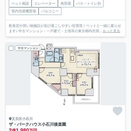
ペット相談
エレベーター
角部屋
バス・トイレ別
室内洗濯機置場
バルコニー
飲食店や買い物施設が並び過ごしやすい住環境！ペットと一緒に暮らせ
ます♪ 中古マンション・一戸建て・土地等の東京都内売買...
もっと見る
中古マンション
文京区小石川
ザ・パークハウス小石川後楽園
2
1,980
億
万円