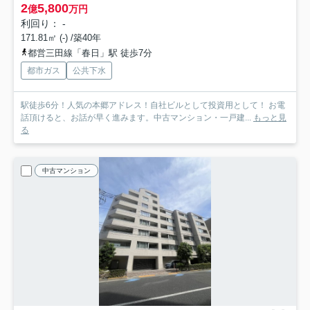
2
5,800
億
万円
利回り： -
171.81㎡ (-) /築40年
都営三田線「春日」駅 徒歩7分
都市ガス
公共下水
駅徒歩6分！人気の本郷アドレス！自社ビルとして投資用として！ お電
話頂けると、お話が早く進みます。中古マンション・一戸建...
もっと見
る
中古マンション