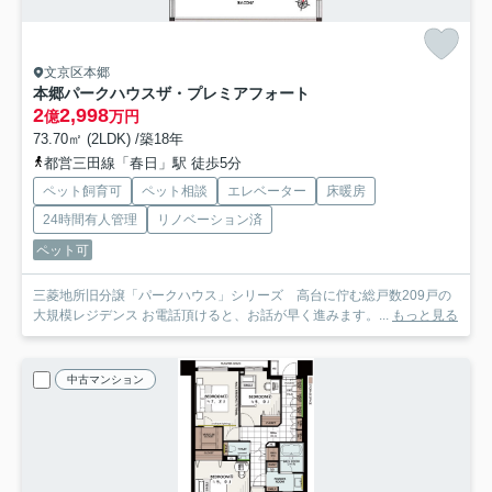
文京区本郷
本郷パークハウスザ・プレミアフォート
2
2,998
億
万円
73.70㎡ (2LDK) /築18年
都営三田線「春日」駅 徒歩5分
ペット飼育可
ペット相談
エレベーター
床暖房
24時間有人管理
リノベーション済
ペット可
三菱地所旧分譲「パークハウス」シリーズ 高台に佇む総戸数209戸の
大規模レジデンス お電話頂けると、お話が早く進みます。...
もっと見る
中古マンション