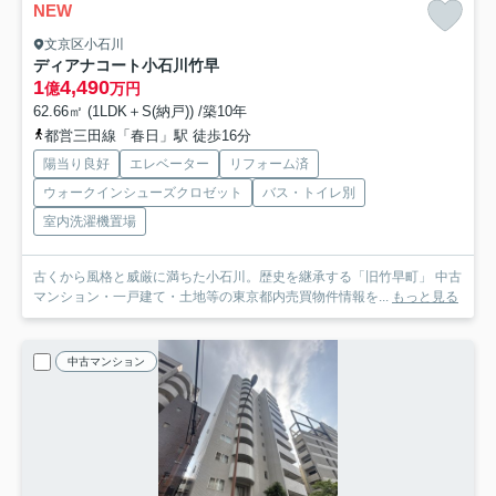
NEW
文京区小石川
ディアナコート小石川竹早
1
4,490
億
万円
62.66㎡ (1LDK＋S(納戸)) /築10年
都営三田線「春日」駅 徒歩16分
陽当り良好
エレベーター
リフォーム済
ウォークインシューズクロゼット
バス・トイレ別
室内洗濯機置場
古くから風格と威厳に満ちた小石川。歴史を継承する「旧竹早町」 中古
マンション・一戸建て・土地等の東京都内売買物件情報を...
もっと見る
中古マンション