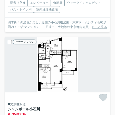
陽当り良好
エレベーター
角部屋
ウォークインクロゼット
バス・トイレ別
室内洗濯機置場
四季折々の景色が美しい庭園の小石川後楽園・東京ドームシティも徒歩
圏内！ 中古マンション・一戸建て・土地等の東京都内売買...
もっと見る
中古マンション
文京区水道
シャンボール小石川
9,490
万円