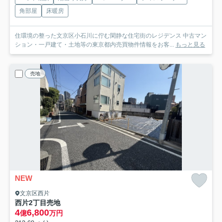
角部屋
床暖房
住環境の整った文京区小石川に佇む閑静な住宅街のレジデンス 中古マン
ション・一戸建て・土地等の東京都内売買物件情報をお客...
もっと見る
売地
NEW
文京区西片
西片2丁目売地
4
6,800
億
万円