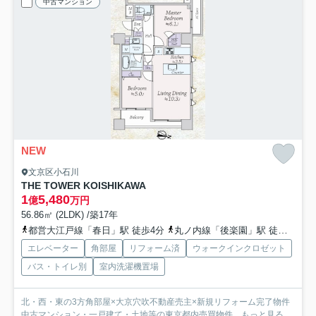
中古マンション
NEW
文京区小石川
THE TOWER KOISHIKAWA
1
5,480
億
万円
56.86㎡ (2LDK) /築17年
都営大江戸線「春日」駅 徒歩4分
丸ノ内線「後楽園」駅 徒歩4分
エレベーター
角部屋
リフォーム済
ウォークインクロゼット
バス・トイレ別
室内洗濯機置場
北・西・東の3方角部屋×大京穴吹不動産売主×新規リフォーム完了物件
中古マンション・一戸建て・土地等の東京都内売買物件...
もっと見る