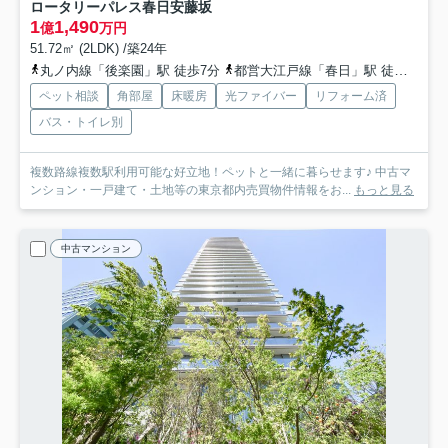
ロータリーパレス春日安藤坂
1
1,490
億
万円
51.72㎡ (2LDK) /築24年
丸ノ内線「後楽園」駅 徒歩7分
都営大江戸線「春日」駅 徒歩9分
ペット相談
角部屋
床暖房
光ファイバー
リフォーム済
バス・トイレ別
複数路線複数駅利用可能な好立地！ペットと一緒に暮らせます♪ 中古マ
ンション・一戸建て・土地等の東京都内売買物件情報をお...
もっと見る
中古マンション