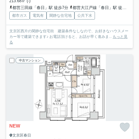
213.68㎡ (-)
都営三田線「春日」駅 徒歩7分
都営大江戸線「春日」駅 徒歩9分
都市ガス
電気有
閑静な住宅地
公共下水
文京区西片の閑静な住宅街 建築条件なしなので、お好きなハウスメー
カー等で建築できます♪ お電話頂けると、お話が早く進みま...
もっと見
る
中古マンション
NEW
文京区春日