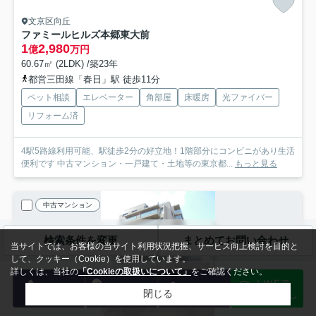
文京区向丘
ファミールヒルズ本郷東大前
1
2,980
億
万円
60.67㎡ (2LDK) /築23年
都営三田線「春日」駅 徒歩11分
ペット相談
エレベーター
角部屋
床暖房
光ファイバー
リフォーム済
4駅5路線利用可能、駅徒歩2分の好立地！1階部分にコンビニがあり生活
便利です 中古マンション・一戸建て・土地等の東京都...
もっと見る
中古マンション
検索条件を変更
まとめてお問い合わせ
当サイトでは、お客様の当サイト利用状況把握、サービス向上検討を目的と
して、クッキー（Cookie）を使用しています。
詳しくは、当社の
「Cookieの取扱いについて」
をご確認ください。
LINEで
電話
会員登録
メール
物件探し
閉じる