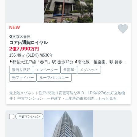
NEW
文京区春日
コア伝通院ロイヤル
2
7,990
億
万円
155.49㎡ (3LDK) /築36年
都営大江戸線「春日」駅 徒歩12分
南北線「後楽園」駅 徒歩10分
陽当り良好
エレベーター
角部屋
メゾネット
光ファイバー
ルーフバルコニー
最上階メゾネット住戸♪間取り変更可能な3LD！LDK約27帖の好立地物
件！ 中古マンション・一戸建て・土地等の東京都内...
もっと見る
中古マンション