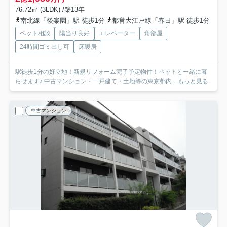
76.72㎡ (3LDK) /築13年
南北線「後楽園」駅 徒歩1分
都営大江戸線「春日」駅 徒歩1分
ペット相談
陽当り良好
エレベーター
角部屋
24時間ゴミ出し可
床暖房
駅徒歩1分の好立地！新規リフォーム完了予定物件！ペットと一緒に暮
らせます♪ 中古マンション・一戸建て・土地等の東京都内...
もっと見る
中古マンション