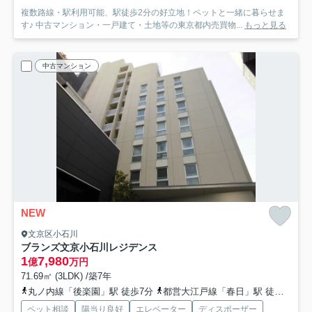
複数路線・駅利用可能、駅徒歩2分の好立地！ペットと一緒に暮らせま
す♪ 中古マンション・一戸建て・土地等の東京都内売買物...
もっと見る
中古マンション
NEW
文京区小石川
ブランズ文京小石川レジデンス
1
7,980
億
万円
71.69㎡ (3LDK) /築7年
丸ノ内線「後楽園」駅 徒歩7分
都営大江戸線「春日」駅 徒歩7分
ペット相談
陽当り良好
エレベーター
ディスポーザー