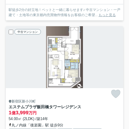
駅徒歩2分の好立地！ペットと一緒に暮らせます♪ 中古マンション・一戸
建て・土地等の東京都内売買物件情報をお客様のご希望...
もっと見る
中古マンション
新宿区新小川町
エステムプラザ飯田橋タワーレジデンス
1
3,999
億
万円
54.00㎡ (2LDK) /築14年
丸ノ内線「後楽園」駅 徒歩9分