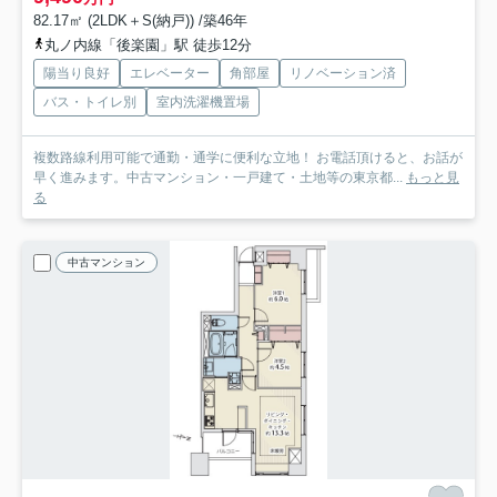
82.17㎡ (2LDK＋S(納戸)) /築46年
丸ノ内線「後楽園」駅 徒歩12分
陽当り良好
エレベーター
角部屋
リノベーション済
バス・トイレ別
室内洗濯機置場
複数路線利用可能で通勤・通学に便利な立地！ お電話頂けると、お話が
早く進みます。中古マンション・一戸建て・土地等の東京都...
もっと見
る
中古マンション