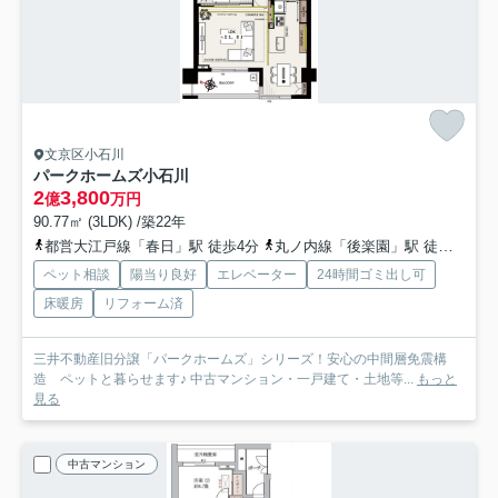
文京区小石川
パークホームズ小石川
2
3,800
億
万円
90.77㎡ (3LDK) /築22年
都営大江戸線「春日」駅 徒歩4分
丸ノ内線「後楽園」駅 徒歩5分
ペット相談
陽当り良好
エレベーター
24時間ゴミ出し可
床暖房
リフォーム済
三井不動産旧分譲「パークホームズ」シリーズ！安心の中間層免震構
造 ペットと暮らせます♪ 中古マンション・一戸建て・土地等...
もっと
見る
中古マンション