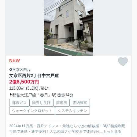
NEW
文京区西片
文京区西片2丁目中古戸建
2
6,500
億
万円
113.00㎡ (3LDK) /築1年
都営大江戸線「春日」駅 徒歩14分
都市ガス
陽当り良好
床暖房
収納豊富
ウォークインクロゼット
システムキッチン
2024年11月築・西片アドレス・角地ならではの解放感！3駅3路線利用
可能で通勤・通学便利！人気の誠之小学校まで徒歩3分...
もっと見る