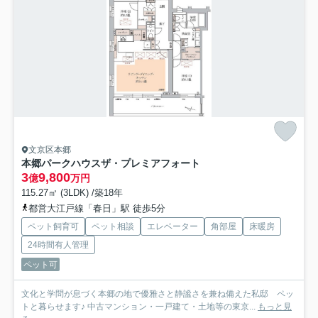
文京区本郷
本郷パークハウスザ・プレミアフォート
3
9,800
億
万円
115.27㎡ (3LDK) /築18年
都営大江戸線「春日」駅 徒歩5分
ペット飼育可
ペット相談
エレベーター
角部屋
床暖房
24時間有人管理
ペット可
文化と学問が息づく本郷の地で優雅さと静謐さを兼ね備えた私邸 ペッ
トと暮らせます♪ 中古マンション・一戸建て・土地等の東京...
もっと見