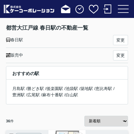
都営大江戸線 春日駅の不動産一覧
春日駅
変更
販売中
変更
おすすめの駅
月島駅
/
勝どき駅
/
後楽園駅
/
池袋駅
/
築地駅
/
恵比寿駅
/
豊洲駅
/
広尾駅
/
麻布十番駅
/
白山駅
36
件