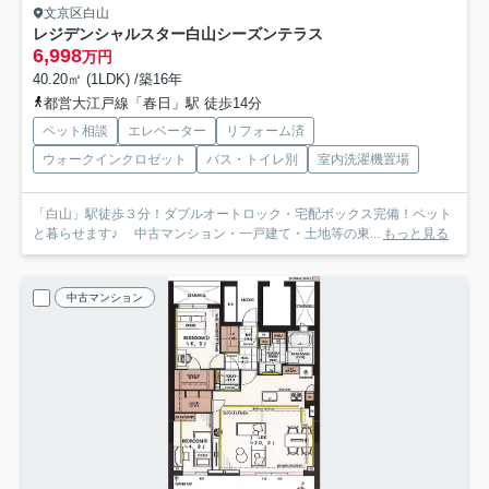
文京区白山
レジデンシャルスター白山シーズンテラス
6,998
万円
40.20㎡ (1LDK) /築16年
都営大江戸線「春日」駅 徒歩14分
ペット相談
エレベーター
リフォーム済
ウォークインクロゼット
バス・トイレ別
室内洗濯機置場
「白山」駅徒歩３分！ダブルオートロック・宅配ボックス完備！ペット
と暮らせます♪ 中古マンション・一戸建て・土地等の東...
もっと見る
中古マンション