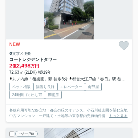
NEW
文京区後楽
コートレジデントタワー
2
2,498
億
万円
72.63㎡ (2LDK) /築19年
丸ノ内線「後楽園」駅 徒歩8分
都営大江戸線「春日」駅 徒歩13分
ペット相談
陽当り良好
エレベーター
角部屋
24時間ゴミ出し可
床暖房
各線利用可能な好立地！都会の緑のオアシス、小石川後楽園を望む立地
中古マンション・一戸建て・土地等の東京都内売買物件情...
もっと見る
中古一戸建