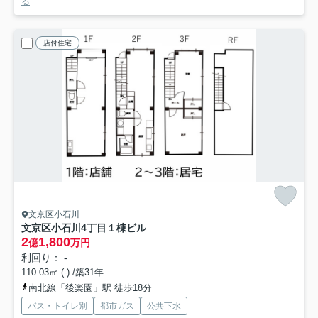
る
店付住宅
文京区小石川
文京区小石川4丁目１棟ビル
2
1,800
億
万円
利回り： -
110.03㎡ (-) /築31年
南北線「後楽園」駅 徒歩18分
バス・トイレ別
都市ガス
公共下水