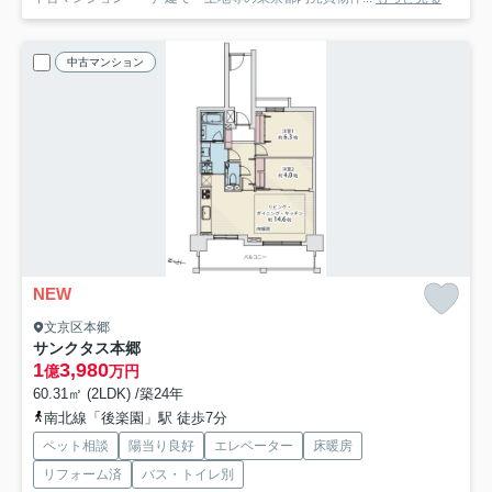
中古マンション
NEW
文京区本郷
サンクタス本郷
1
3,980
億
万円
60.31㎡ (2LDK) /築24年
南北線「後楽園」駅 徒歩7分
ペット相談
陽当り良好
エレベーター
床暖房
リフォーム済
バス・トイレ別