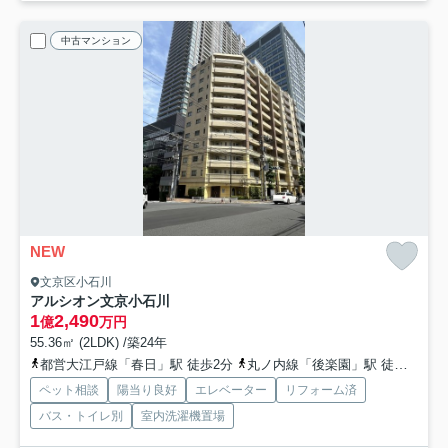
中古マンション
NEW
文京区小石川
アルシオン文京小石川
1
2,490
億
万円
55.36㎡ (2LDK) /築24年
都営大江戸線「春日」駅 徒歩2分
丸ノ内線「後楽園」駅 徒歩2分
ペット相談
陽当り良好
エレベーター
リフォーム済
バス・トイレ別
室内洗濯機置場