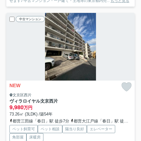
せます♪ 中古マンション・一戸建て・土地等の東京都内売...
もっと見る
中古マンション
NEW
文京区西片
ヴィラロイヤル文京西片
9,980
万円
73.26㎡ (3LDK) /築54年
都営三田線「春日」駅 徒歩7分
都営大江戸線「春日」駅 徒歩7分
ペット飼育可
ペット相談
陽当り良好
エレベーター
角部屋
床暖房