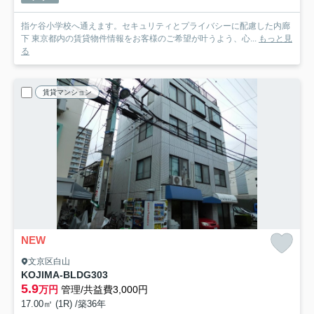
指ケ谷小学校へ通えます。セキュリティとプライバシーに配慮した内廊
下 東京都内の賃貸物件情報をお客様のご希望が叶うよう、心...
もっと見
る
賃貸マンション
NEW
文京区白山
KOJIMA-BLDG
303
5.9
万円
管理/共益費3,000円
17.00㎡ (1R) /築36年