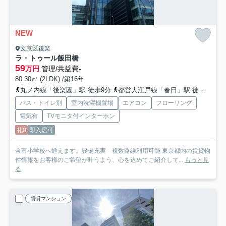
NEW
文京区後楽
ラ・トゥール飯田橋
59
万円
管理/共益費-
80.30㎡ (2LDK) /築16年
丸ノ内線「後楽園」駅 徒歩9分
都営大江戸線「春日」駅 徒歩15分
バス・トイレ別
室内洗濯機置場
エアコン
フローリング
電気有
TVモニタ付インターホン
礼0
即入居可
金富小学校へ通えます。設備充実 複数路線利用可能 東京都内の賃貸物
件情報をお客様のご希望が叶うよう、心を込めてご紹介して...
もっと見
る
賃貸マンション