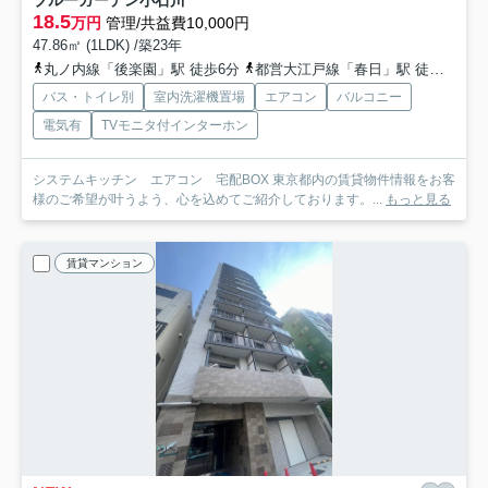
18.5
万円
管理/共益費10,000円
47.86㎡ (1LDK) /築23年
丸ノ内線「後楽園」駅 徒歩6分
都営大江戸線「春日」駅 徒歩10分
バス・トイレ別
室内洗濯機置場
エアコン
バルコニー
電気有
TVモニタ付インターホン
システムキッチン エアコン 宅配BOX 東京都内の賃貸物件情報をお客
様のご希望が叶うよう、心を込めてご紹介しております。...
もっと見る
賃貸マンション