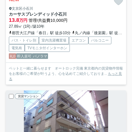
文京区小石川
カーサスプレンディッド小石川
13.8
万円
管理/共益費10,000円
27.89㎡ (1R) /築10年
都営大江戸線「春日」駅 徒歩10分
丸ノ内線「後楽園」駅 徒歩10分
バス・トイレ別
室内洗濯機置場
エアコン
バルコニー
電気有
TVモニタ付インターホン
礼0
即入居可
パノラマ
ペットと一緒に暮らせます オートロック完備 東京都内の賃貸物件情報
をお客様のご希望が叶うよう、心を込めてご紹介しておりま...
もっと見
る
賃貸マンション