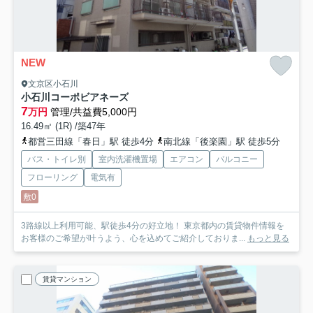
NEW
文京区小石川
小石川コーポビアネーズ
7
万円
管理/共益費5,000円
16.49㎡ (1R) /築47年
都営三田線「春日」駅 徒歩4分
南北線「後楽園」駅 徒歩5分
バス・トイレ別
室内洗濯機置場
エアコン
バルコニー
フローリング
電気有
敷0
3路線以上利用可能、駅徒歩4分の好立地！ 東京都内の賃貸物件情報を
お客様のご希望が叶うよう、心を込めてご紹介しておりま...
もっと見る
賃貸マンション