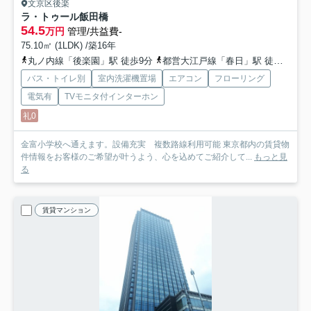
文京区後楽
ラ・トゥール飯田橋
54.5
万円
管理/共益費-
75.10㎡ (1LDK) /築16年
丸ノ内線「後楽園」駅 徒歩9分
都営大江戸線「春日」駅 徒歩15分
バス・トイレ別
室内洗濯機置場
エアコン
フローリング
電気有
TVモニタ付インターホン
礼0
金富小学校へ通えます。設備充実 複数路線利用可能 東京都内の賃貸物
件情報をお客様のご希望が叶うよう、心を込めてご紹介して...
もっと見
る
賃貸マンション