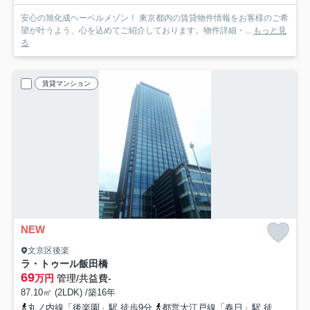
安心の旭化成ヘーベルメゾン！ 東京都内の賃貸物件情報をお客様のご希
望が叶うよう、心を込めてご紹介しております。物件詳細・...
もっと見
る
賃貸マンション
NEW
文京区後楽
ラ・トゥール飯田橋
69
万円
管理/共益費-
87.10㎡ (2LDK) /築16年
丸ノ内線「後楽園」駅 徒歩9分
都営大江戸線「春日」駅 徒歩15分