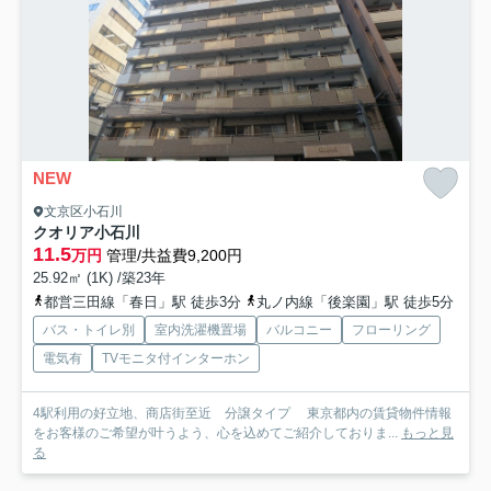
NEW
文京区小石川
クオリア小石川
11.5
万円
管理/共益費9,200円
25.92㎡ (1K) /築23年
都営三田線「春日」駅 徒歩3分
丸ノ内線「後楽園」駅 徒歩5分
バス・トイレ別
室内洗濯機置場
バルコニー
フローリング
電気有
TVモニタ付インターホン
4駅利用の好立地、商店街至近 分譲タイプ 東京都内の賃貸物件情報
をお客様のご希望が叶うよう、心を込めてご紹介しておりま...
もっと見
る