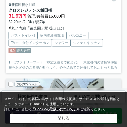
新宿区新小川町
クロスレジデンス飯田橋
31.9
万円
管理/共益費15,000円
52.20㎡ (2LDK) /築7年
丸ノ内線「後楽園」駅 徒歩11分
バス・トイレ別
室内洗濯機置場
バルコニー
TVモニタ付インターホン
シャワー
システムキッチン
礼0
即入居可
1Fはファミリーマート 神楽坂通まで徒歩7分 東京都内の賃貸物件情
報をお客様のご希望が叶うよう、心を込めてご紹介してお...
もっと見る
賃貸マンション
検索条件を変更
まとめてお問い合わせ
当サイトでは、お客様の当サイト利用状況把握、サービス向上検討を目的と
して、クッキー（Cookie）を使用しています。
詳しくは、当社の
「Cookieの取扱いについて」
をご確認ください。
LINEで
電話
会員登録
メール
物件探し
閉じる