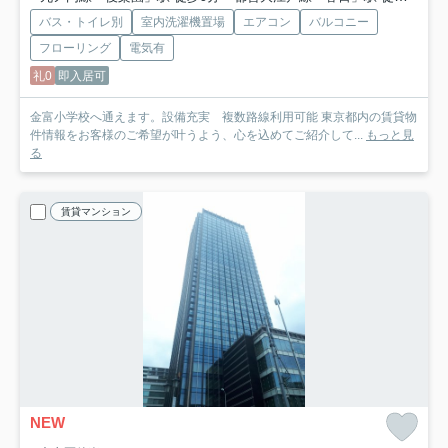
バス・トイレ別
室内洗濯機置場
エアコン
バルコニー
フローリング
電気有
礼0
即入居可
金富小学校へ通えます。設備充実 複数路線利用可能 東京都内の賃貸物
件情報をお客様のご希望が叶うよう、心を込めてご紹介して...
もっと見
る
賃貸マンション
NEW