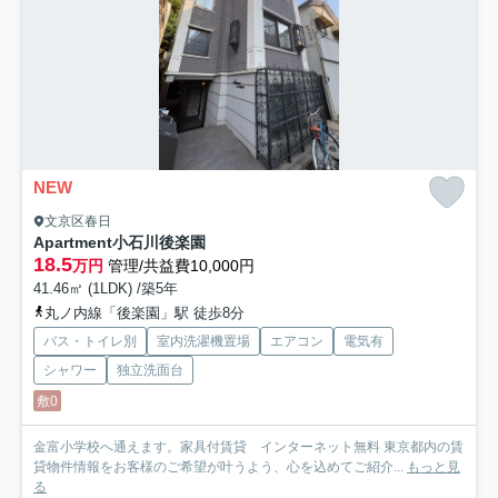
NEW
文京区春日
Apartment小石川後楽園
18.5
万円
管理/共益費10,000円
41.46㎡ (1LDK) /築5年
丸ノ内線「後楽園」駅 徒歩8分
バス・トイレ別
室内洗濯機置場
エアコン
電気有
シャワー
独立洗面台
敷0
金富小学校へ通えます。家具付賃貸 インターネット無料 東京都内の賃
貸物件情報をお客様のご希望が叶うよう、心を込めてご紹介...
もっと見
る