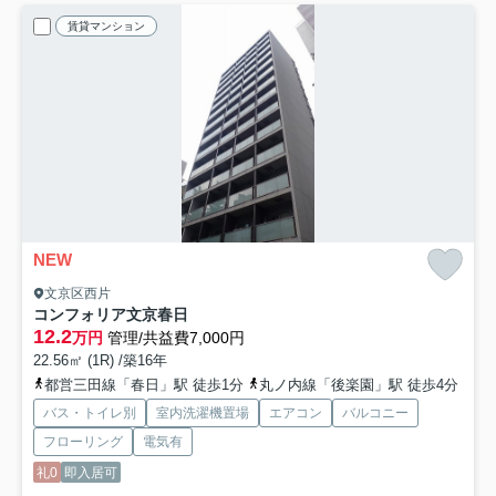
賃貸マンション
NEW
文京区西片
コンフォリア文京春日
12.2
万円
管理/共益費7,000円
22.56㎡ (1R) /築16年
都営三田線「春日」駅 徒歩1分
丸ノ内線「後楽園」駅 徒歩4分
バス・トイレ別
室内洗濯機置場
エアコン
バルコニー
フローリング
電気有
礼0
即入居可