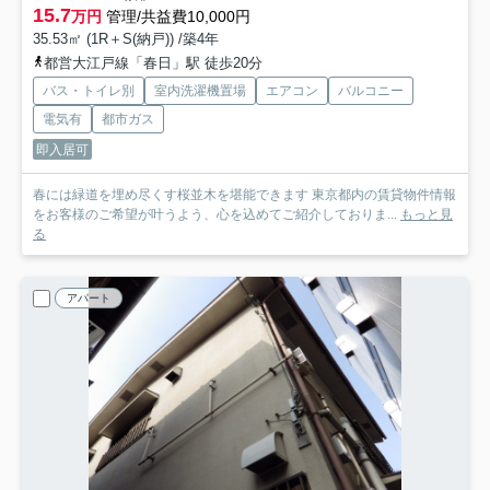
15.7
万円
管理/共益費10,000円
35.53㎡ (1R＋S(納戸)) /築4年
都営大江戸線「春日」駅 徒歩20分
バス・トイレ別
室内洗濯機置場
エアコン
バルコニー
電気有
都市ガス
即入居可
春には緑道を埋め尽くす桜並木を堪能できます 東京都内の賃貸物件情報
をお客様のご希望が叶うよう、心を込めてご紹介しておりま...
もっと見
る
アパート