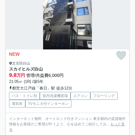
NEW
文京区白山
スカイヒルズ白山
9.8
万円
管理/共益費6,000円
21.05㎡ (1R) /築5年
都営大江戸線「春日」駅 徒歩12分
バス・トイレ別
室内洗濯機置場
エアコン
フローリング
電気有
TVモニタ付インターホン
インターネット無料 オートロック付きマンション 東京都内の賃貸物件
情報をお客様のご希望が叶うよう、心を込めてご紹介してお...
もっと見
る