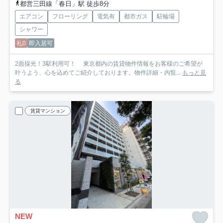
都営三田線「春日」駅 徒歩8分
エアコン
フローリング
電気有
都市ガス
駐輪場
シャワー
礼0
即入居可
2面採光！3駅利用可！ 東京都内の賃貸物件情報をお客様のご希望が
叶うよう、心を込めてご紹介しております。物件詳細・内覧...
もっと見
る
賃貸マンション
NEW