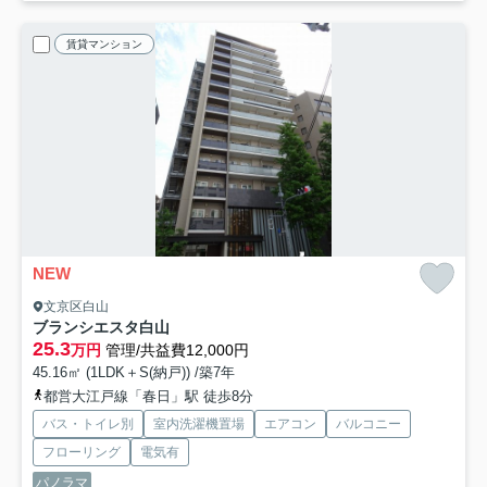
賃貸マンション
NEW
文京区白山
ブランシエスタ白山
25.3
万円
管理/共益費12,000円
45.16㎡ (1LDK＋S(納戸)) /築7年
都営大江戸線「春日」駅 徒歩8分
バス・トイレ別
室内洗濯機置場
エアコン
バルコニー
フローリング
電気有
パノラマ