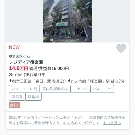
NEW
文京区小石川
レジディア後楽園
14.9
万円
管理/共益費15,000円
25.73㎡ (1K) /築21年
都営三田線「春日」駅 徒歩2分
丸ノ内線「後楽園」駅 徒歩7分
バス・トイレ別
室内洗濯機置場
エアコン
バルコニー
電気有
駐輪場
敷礼0
2026年7月室内リノベーション工事完了予定！ 東京都内の賃貸物件情
報をお客様のご希望が叶うよう、心を込めてご紹介して...
もっと見る