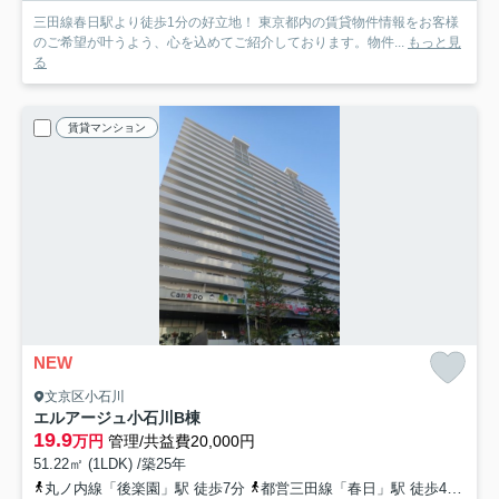
三田線春日駅より徒歩1分の好立地！ 東京都内の賃貸物件情報をお客様
のご希望が叶うよう、心を込めてご紹介しております。物件...
もっと見
る
賃貸マンション
NEW
文京区小石川
エルアージュ小石川B棟
19.9
万円
管理/共益費20,000円
51.22㎡ (1LDK) /築25年
丸ノ内線「後楽園」駅 徒歩7分
都営三田線「春日」駅 徒歩4分
南