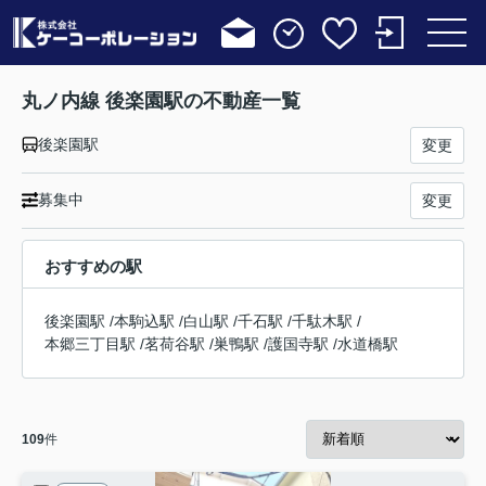
丸ノ内線 後楽園駅の不動産一覧
後楽園駅
変更
募集中
変更
おすすめの駅
後楽園駅
/
本駒込駅
/
白山駅
/
千石駅
/
千駄木駅
/
本郷三丁目駅
/
茗荷谷駅
/
巣鴨駅
/
護国寺駅
/
水道橋駅
109
件