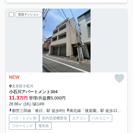
賃貸マンション
NEW
文京区小石川
小石川アパートメント
304
11.3
万円
管理/共益費5,000円
28.88㎡ (1K) /築14年
都営三田線「春日」駅 徒歩8分
南北線「後楽園」駅 徒歩11分
丸ノ
バス・トイレ別
室内洗濯機置場
エアコン
バルコニー
フローリング
電気有