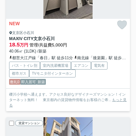
NEW
文京区小石川
MAXIV CITY文京小石川
18.5
万円
管理/共益費5,000円
40.06㎡ (1LDK) /新築
都営大江戸線「春日」駅 徒歩11分
南北線「後楽園」駅 徒歩11分
バス・トイレ別
室内洗濯機置場
エアコン
電気有
都市ガス
TVモニタ付インターホン
敷礼0
即入居可
新築
礫川小学校へ通えます。アクセス良好なデザイナーズマンション！イン
ターネット無料！ 東京都内の賃貸物件情報をお客様のご希...
もっと見
る
賃貸マンション