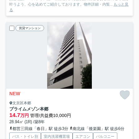
叶うよう、心を込めてご紹介しております。物件詳細・内覧...
もっと見
る
賃貸マンション
NEW
文京区本郷
プライムメゾン本郷
14.7
万円
管理/共益費10,000円
28.94㎡ (1R) /築8年
都営三田線「春日」駅 徒歩3分
南北線「後楽園」駅 徒歩6分
バス・トイレ別
室内洗濯機置場
エアコン
バルコニー