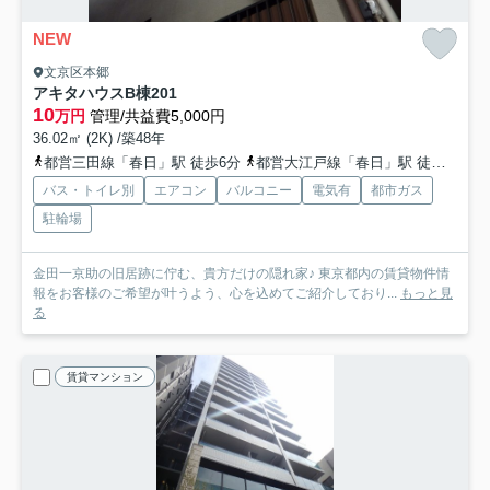
NEW
文京区本郷
アキタハウスB棟
201
10
万円
管理/共益費5,000円
36.02㎡ (2K) /築48年
都営三田線「春日」駅 徒歩6分
都営大江戸線「春日」駅 徒歩6分
バス・トイレ別
エアコン
バルコニー
電気有
都市ガス
駐輪場
金田一京助の旧居跡に佇む、貴方だけの隠れ家♪ 東京都内の賃貸物件情
報をお客様のご希望が叶うよう、心を込めてご紹介しており...
もっと見
る
賃貸マンション