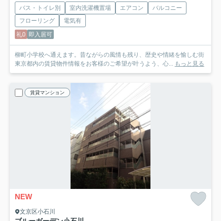
バス・トイレ別
室内洗濯機置場
エアコン
バルコニー
フローリング
電気有
礼0
即入居可
柳町小学校へ通えます。昔ながらの風情も残り、歴史や情緒を愉しむ街
東京都内の賃貸物件情報をお客様のご希望が叶うよう、心...
もっと見る
賃貸マンション
NEW
文京区小石川
ブルーガーデン小石川