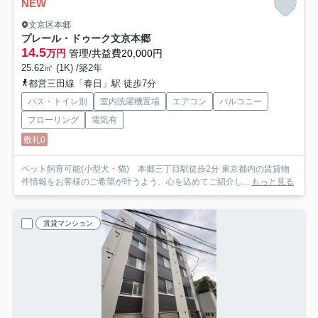
NEW
文京区本郷
プレール・ドゥーク文京本郷
14.5
万円
管理/共益費20,000円
25.62㎡ (1K) /築2年
都営三田線「春日」駅 徒歩7分
バス・トイレ別
室内洗濯機置場
エアコン
バルコニー
フローリング
電気有
敷礼0
ペット飼育可能(小型犬・猫) 本郷三丁目駅徒歩2分 東京都内の賃貸物
件情報をお客様のご希望が叶うよう、心を込めてご紹介し...
もっと見る
賃貸マンション