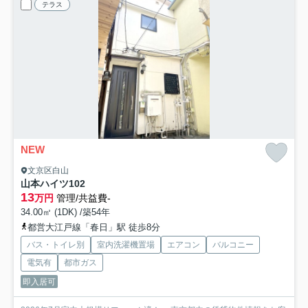
テラス
NEW
文京区白山
山本ハイツ
102
13
万円
管理/共益費-
34.00㎡ (1DK) /築54年
都営大江戸線「春日」駅 徒歩8分
バス・トイレ別
室内洗濯機置場
エアコン
バルコニー
電気有
都市ガス
即入居可