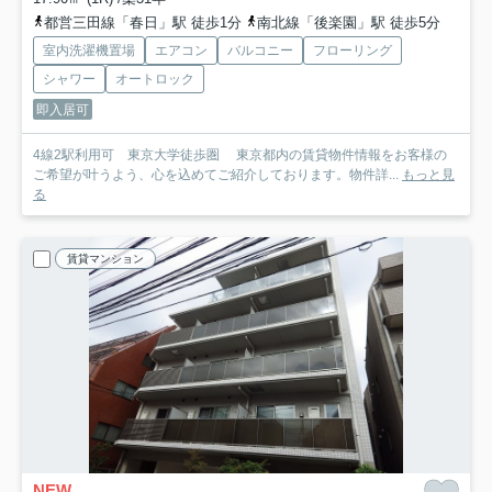
都営三田線「春日」駅 徒歩1分
南北線「後楽園」駅 徒歩5分
室内洗濯機置場
エアコン
バルコニー
フローリング
シャワー
オートロック
即入居可
4線2駅利用可 東京大学徒歩圏 東京都内の賃貸物件情報をお客様の
ご希望が叶うよう、心を込めてご紹介しております。物件詳...
もっと見
る
賃貸マンション
NEW