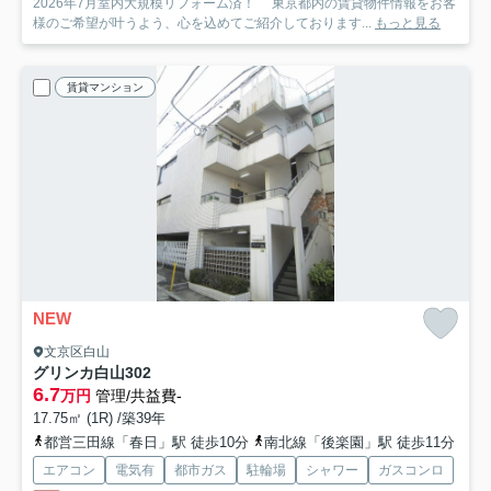
2026年7月室内大規模リフォーム済！ 東京都内の賃貸物件情報をお客
様のご希望が叶うよう、心を込めてご紹介しております...
もっと見る
賃貸マンション
NEW
文京区白山
グリンカ白山
302
6.7
万円
管理/共益費-
17.75㎡ (1R) /築39年
都営三田線「春日」駅 徒歩10分
南北線「後楽園」駅 徒歩11分
エアコン
電気有
都市ガス
駐輪場
シャワー
ガスコンロ