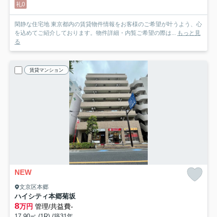
礼0
閑静な住宅地 東京都内の賃貸物件情報をお客様のご希望が叶うよう、心
を込めてご紹介しております。物件詳細・内覧ご希望の際は...
もっと見
る
賃貸マンション
NEW
文京区本郷
ハイシティ本郷菊坂
8
万円
管理/共益費-
17.90㎡ (1R) /築31年