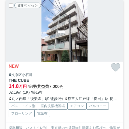
賃貸マンション
NEW
文京区小石川
THE CUBE
14.8
万円
管理/共益費7,000円
32.19㎡ (1K) /築19年
丸ノ内線「後楽園」駅 徒歩9分
都営大江戸線「春日」駅 徒歩10分
バス・トイレ別
室内洗濯機置場
エアコン
バルコニー
フローリング
電気有
楽器相談 バストイレ別 東京都内の賃貸物件情報をお客様のご希望が