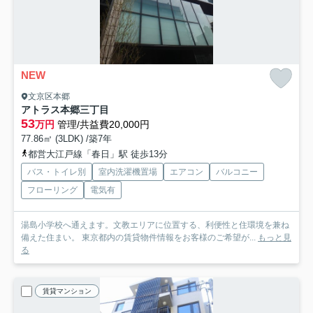
NEW
文京区本郷
アトラス本郷三丁目
53
万円
管理/共益費20,000円
77.86㎡ (3LDK) /築7年
都営大江戸線「春日」駅 徒歩13分
バス・トイレ別
室内洗濯機置場
エアコン
バルコニー
フローリング
電気有
湯島小学校へ通えます。文教エリアに位置する、利便性と住環境を兼ね
備えた住まい。 東京都内の賃貸物件情報をお客様のご希望が...
もっと見
る
賃貸マンション