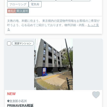
フローリング
電気有
敷礼0
即入居可
文教の地、本郷に住まう。 東京都内の賃貸物件情報をお客様のご希望が
叶うよう、心を込めてご紹介しております。物件詳細・内覧...
もっと見
る
賃貸マンション
NEW
文京区小石川
PRIMAVERA桜坂