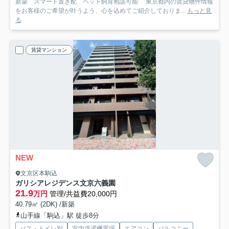
新築 スマート置き配 ペット飼育相談可能 東京都内の賃貸物件情報
をお客様のご希望が叶うよう、心を込めてご紹介しておりま...
もっと見
る
賃貸マンション
NEW
文京区本駒込
ガリシアレジデンス文京六義園
21.9
万円
管理/共益費20,000円
40.79㎡ (2DK) /新築
山手線「駒込」駅 徒歩8分
バス・トイレ別
室内洗濯機置場
エアコン
バルコニー