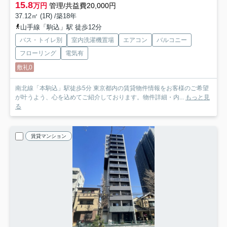
15.8
万円
管理/共益費20,000円
37.12㎡ (1R) /築18年
山手線「駒込」駅 徒歩12分
バス・トイレ別
室内洗濯機置場
エアコン
バルコニー
フローリング
電気有
敷礼0
南北線「本駒込」駅徒歩5分 東京都内の賃貸物件情報をお客様のご希望
が叶うよう、心を込めてご紹介しております。物件詳細・内...
もっと見
る
賃貸マンション