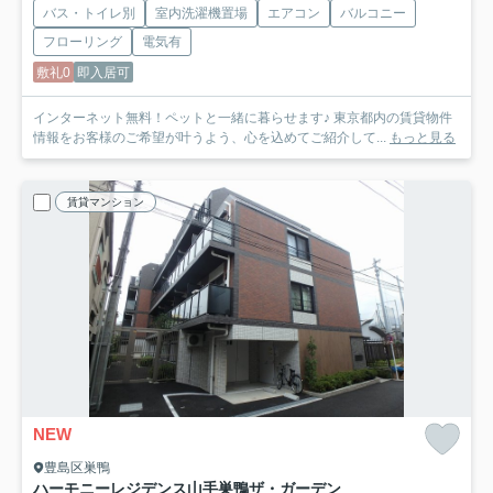
バス・トイレ別
室内洗濯機置場
エアコン
バルコニー
フローリング
電気有
敷礼0
即入居可
インターネット無料！ペットと一緒に暮らせます♪ 東京都内の賃貸物件
情報をお客様のご希望が叶うよう、心を込めてご紹介して...
もっと見る
賃貸マンション
NEW
豊島区巣鴨
ハーモニーレジデンス山手巣鴨ザ・ガーデン