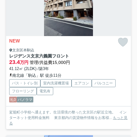
NEW
文京区本駒込
レジデンス文京六義園フロント
23.4
万円
管理/共益費15,000円
41.12㎡ (2LDK) /築3年
南北線「駒込」駅 徒歩11分
バス・トイレ別
室内洗濯機置場
エアコン
バルコニー
フローリング
電気有
礼0
パノラマ
駕籠町小学校へ通えます。生活環境の整った文京区の駅近立地。 イン
ターネット使用料金無料 東京都内の賃貸物件情報をお客様...
もっと見
る