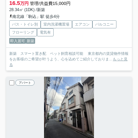
16.5
万円
管理/共益費15,000円
28.34㎡ (1DK) /新築
南北線「駒込」駅 徒歩4分
バス・トイレ別
室内洗濯機置場
エアコン
バルコニー
フローリング
電気有
即入居可
新築
新築 スマート置き配 ペット飼育相談可能 東京都内の賃貸物件情報
をお客様のご希望が叶うよう、心を込めてご紹介しておりま...
もっと見
る
アパート