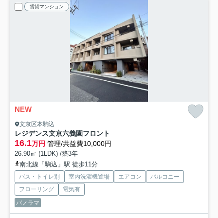
賃貸マンション
NEW
文京区本駒込
レジデンス文京六義園フロント
16.1
万円
管理/共益費10,000円
26.90㎡ (1LDK) /築3年
南北線「駒込」駅 徒歩11分
バス・トイレ別
室内洗濯機置場
エアコン
バルコニー
フローリング
電気有
パノラマ