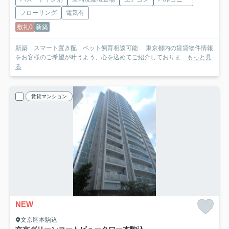
フローリング
電気有
敷礼0
新築
新築 スマート置き配 ペット飼育相談可能 東京都内の賃貸物件情報
をお客様のご希望が叶うよう、心を込めてご紹介しておりま...
もっと見
る
賃貸マンション
NEW
文京区本駒込