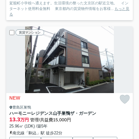
駕籠町小学校へ通えます。生活環境の整った文京区の駅近立地。 イン
ターネット使用料金無料 東京都内の賃貸物件情報をお客様...
もっと見
る
賃貸マンション
NEW
豊島区巣鴨
ハーモニーレジデンス山手巣鴨ザ・ガーデン
13.3
万円
管理/共益費15,000円
25.96㎡ (1DK) /築5年
南北線「駒込」駅 徒歩22分