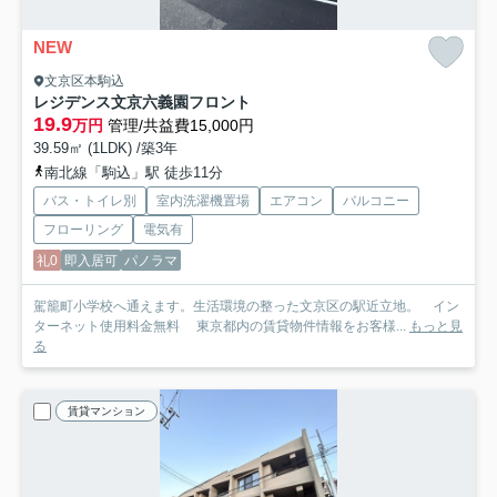
NEW
文京区本駒込
レジデンス文京六義園フロント
19.9
万円
管理/共益費15,000円
39.59㎡ (1LDK) /築3年
南北線「駒込」駅 徒歩11分
バス・トイレ別
室内洗濯機置場
エアコン
バルコニー
フローリング
電気有
礼0
即入居可
パノラマ
駕籠町小学校へ通えます。生活環境の整った文京区の駅近立地。 イン
ターネット使用料金無料 東京都内の賃貸物件情報をお客様...
もっと見
る
賃貸マンション