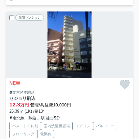
賃貸マンション
NEW
文京区本駒込
セジョリ駒込
12.3
万円
管理/共益費10,000円
25.39㎡ (1K) /築13年
南北線「駒込」駅 徒歩5分
バス・トイレ別
室内洗濯機置場
エアコン
バルコニー
フローリング
電気有