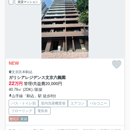
賃貸マンション
NEW
文京区本駒込
ガリシアレジデンス文京六義園
22
万円
管理/共益費20,000円
40.79㎡ (2DK) /新築
山手線「駒込」駅 徒歩8分
バス・トイレ別
室内洗濯機置場
エアコン
バルコニー
フローリング
電気有
敷礼0
新築