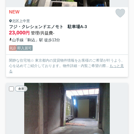
NEW
北区上中里
フジ・クレシェンドエノモト 駐車場
A-3
23,000
円
管理/共益費-
山手線「駒込」駅 徒歩13分
礼0
即入居可
閑静な住宅地☆ 東京都内の賃貸物件情報をお客様のご希望が叶うよう、
心を込めてご紹介しております。物件詳細・内覧ご希望の際...
もっと見
る
倉庫