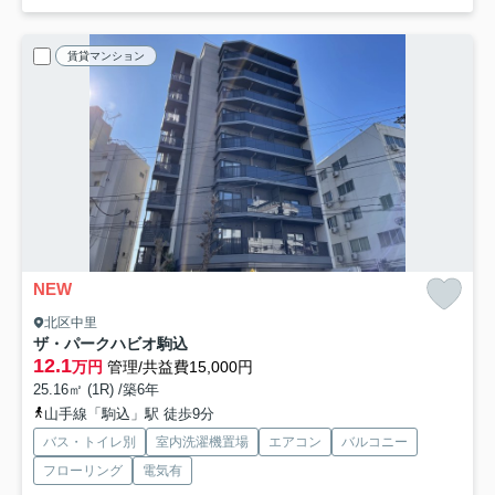
賃貸マンション
NEW
北区中里
ザ・パークハビオ駒込
12.1
万円
管理/共益費15,000円
25.16㎡ (1R) /築6年
山手線「駒込」駅 徒歩9分
バス・トイレ別
室内洗濯機置場
エアコン
バルコニー
フローリング
電気有