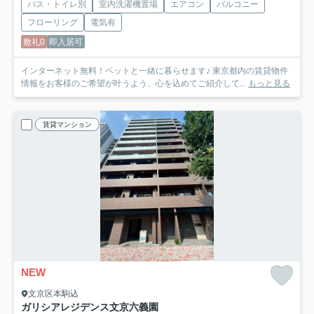
バス・トイレ別
室内洗濯機置場
エアコン
バルコニー
フローリング
電気有
敷礼0
即入居可
インターネット無料！ペットと一緒に暮らせます♪ 東京都内の賃貸物件
情報をお客様のご希望が叶うよう、心を込めてご紹介して...
もっと見る
賃貸マンション
NEW
文京区本駒込
ガリシアレジデンス文京六義園