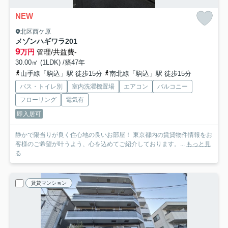
NEW
北区西ケ原
メゾンハギワラ
201
9
万円
管理/共益費-
30.00㎡ (1LDK) /築47年
山手線「駒込」駅 徒歩15分
南北線「駒込」駅 徒歩15分
バス・トイレ別
室内洗濯機置場
エアコン
バルコニー
フローリング
電気有
即入居可
静かで陽当りが良く住心地の良いお部屋！ 東京都内の賃貸物件情報をお
客様のご希望が叶うよう、心を込めてご紹介しております。...
もっと見
る
賃貸マンション