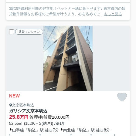
3駅3路線利用可能の好立地！ペットと一緒に暮らせます♪ 東京都内の賃
貸物件情報をお客様のご希望が叶うよう、心を込めてご...
もっと見る
賃貸マンション
NEW
文京区本駒込
ガリシア文京本駒込
25.8
万円
管理/共益費20,000円
52.55㎡ (1LDK＋S(納戸)) /築1年
山手線「駒込」駅 徒歩7分
南北線「駒込」駅 徒歩8分