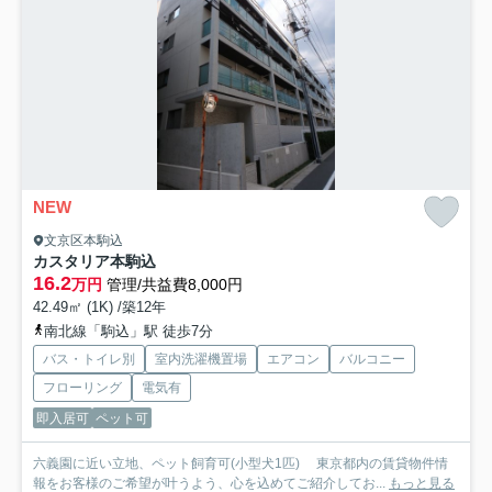
NEW
文京区本駒込
カスタリア本駒込
16.2
万円
管理/共益費8,000円
42.49㎡ (1K) /築12年
南北線「駒込」駅 徒歩7分
バス・トイレ別
室内洗濯機置場
エアコン
バルコニー
フローリング
電気有
即入居可
ペット可
六義園に近い立地、ペット飼育可(小型犬1匹) 東京都内の賃貸物件情
報をお客様のご希望が叶うよう、心を込めてご紹介してお...
もっと見る