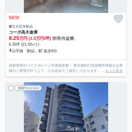
NEW
文京区本駒込
コーポ高木倉庫
8.25
万円 (1.3万円/坪)
管理/共益費-
6.35坪 (21.00㎡) /-
山手線「駒込」駅 徒歩9分
資材置場やバイクガレージ等用途多数！ 東京都内の賃貸物件情報をお客
様のご希望が叶うよう、心を込めてご紹介しております。 ...
もっと見る
賃貸マンション