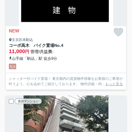
NEW
文京区本駒込
コーポ高木 バイク置場
No.4
11,000
円
管理/共益費-
山手線「駒込」駅 徒歩9分
礼0
シャッター付バイク置場！ 東京都内の賃貸物件情報をお客様のご希望が
叶うよう、心を込めてご紹介しております。 物件詳細・内...
もっと見る
賃貸マンション