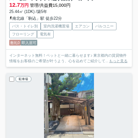
12.7
万円
管理/共益費15,000円
25.44㎡ (1DK) /築5年
南北線「駒込」駅 徒歩22分
バス・トイレ別
室内洗濯機置場
エアコン
バルコニー
フローリング
電気有
敷礼0
即入居可
インターネット無料！ペットと一緒に暮らせます♪ 東京都内の賃貸物件
情報をお客様のご希望が叶うよう、心を込めてご紹介して...
もっと見る
駐車場