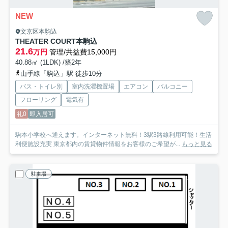
NEW
文京区本駒込
THEATER COURT本駒込
21.6
万円
管理/共益費15,000円
40.88㎡ (1LDK) /築2年
山手線「駒込」駅 徒歩10分
バス・トイレ別
室内洗濯機置場
エアコン
バルコニー
フローリング
電気有
礼0
即入居可
駒本小学校へ通えます。インターネット無料！3駅3路線利用可能！生活
利便施設充実 東京都内の賃貸物件情報をお客様のご希望が...
もっと見る
駐車場