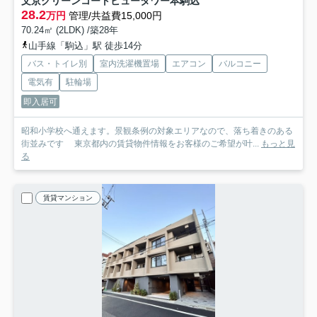
文京グリーンコートビュータワー本駒込
28.2
万円
管理/共益費15,000円
70.24㎡ (2LDK) /築28年
山手線「駒込」駅 徒歩14分
バス・トイレ別
室内洗濯機置場
エアコン
バルコニー
電気有
駐輪場
即入居可
昭和小学校へ通えます。景観条例の対象エリアなので、落ち着きのある
街並みです 東京都内の賃貸物件情報をお客様のご希望が叶...
もっと見
る
賃貸マンション