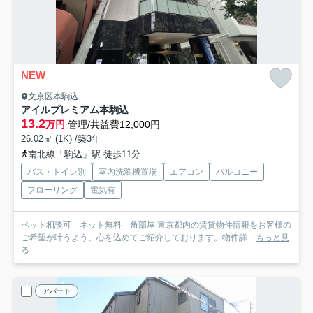
NEW
文京区本駒込
アイルプレミアム本駒込
13.2
万円
管理/共益費12,000円
26.02㎡ (1K) /築3年
南北線「駒込」駅 徒歩11分
バス・トイレ別
室内洗濯機置場
エアコン
バルコニー
フローリング
電気有
ペット相談可 ネット無料 角部屋 東京都内の賃貸物件情報をお客様の
ご希望が叶うよう、心を込めてご紹介しております。物件詳...
もっと見
る
アパート