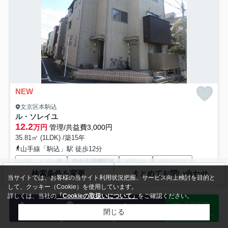
NEW
文京区本駒込
ル・ソレイユ
12.2
万円
管理/共益費3,000円
35.81㎡ (1LDK) /築15年
山手線「駒込」駅 徒歩12分
バス・トイレ別
室内洗濯機置場
エアコン
バルコニー
検索条件を変更
まとめてお問い合わせ
電気有
都市ガス
当サイトでは、お客様の当サイト利用状況把握、サービス向上検討を目的と
して、クッキー（Cookie）を使用しています。
詳しくは、当社の
「Cookieの取扱いについて」
をご確認ください。
千駄木小へ通えます 閑静な住宅街♪複数路線利用可能！ 東京都内の
LINEで
電話
会員登録
メール
賃貸物件情報をお客様のご希望が叶うよう、心を込めてご紹...
もっと見
物件探し
閉じる
る