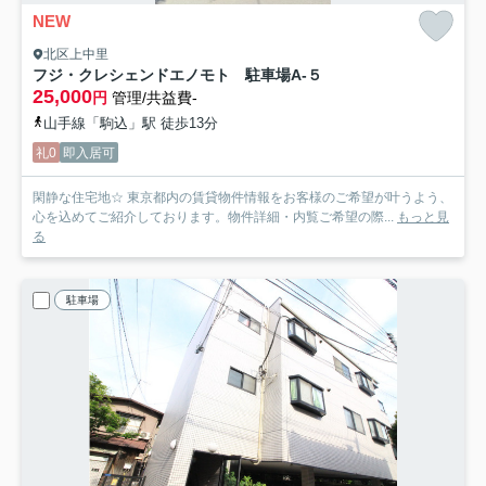
NEW
北区上中里
フジ・クレシェンドエノモト 駐車場
A-５
25,000
円
管理/共益費-
山手線「駒込」駅 徒歩13分
礼0
即入居可
閑静な住宅地☆ 東京都内の賃貸物件情報をお客様のご希望が叶うよう、
心を込めてご紹介しております。物件詳細・内覧ご希望の際...
もっと見
る
駐車場