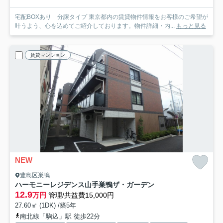
宅配BOXあり 分譲タイプ 東京都内の賃貸物件情報をお客様のご希望が
叶うよう、心を込めてご紹介しております。物件詳細・内...
もっと見る
賃貸マンション
NEW
豊島区巣鴨
ハーモニーレジデンス山手巣鴨ザ・ガーデン
12.9
万円
管理/共益費15,000円
27.60㎡ (1DK) /築5年
南北線「駒込」駅 徒歩22分