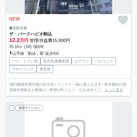
NEW
北区中里
ザ・パークハビオ駒込
12.2
万円
管理/共益費15,000円
25.10㎡ (1R) /築6年
山手線「駒込」駅 徒歩9分
バス・トイレ別
室内洗濯機置場
エアコン
バルコニー
フローリング
電気有
3駅3路線利用可能の好立地！ペットと一緒に暮らせます♪ 東京都内の賃
貸物件情報をお客様のご希望が叶うよう、心を込めてご...
もっと見る
賃貸マンション