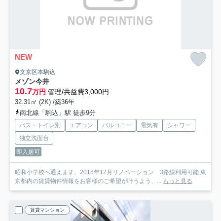
NEW
文京区本駒込
メゾン今井
10.7
万円
管理/共益費3,000円
32.31㎡ (2K) /築36年
南北線「駒込」駅 徒歩9分
バス・トイレ別
エアコン
バルコニー
電気有
シャワー
独立洗面台
即入居可
昭和小学校へ通えます。2018年12月リノベーション 3路線利用可能 東
京都内の賃貸物件情報をお客様のご希望が叶うよう、...
もっと見る
賃貸マンション