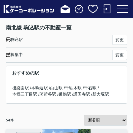
南北線 駒込駅の不動産一覧
駒込駅
変更
募集中
変更
おすすめの駅
後楽園駅
/
本駒込駅
/
白山駅
/
千駄木駅
/
千石駅
/
本郷三丁目駅
/
茗荷谷駅
/
巣鴨駅
/
護国寺駅
/
新大塚駅
54
件