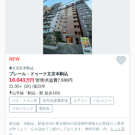
NEW
文京区本駒込
プレール・ドゥーク文京本駒込
10.041
万円
管理/共益費7,590円
21.30㎡ (1K) /築22年
山手線「駒込」駅 徒歩14分
バス・トイレ別
室内洗濯機置場
エアコン
バルコニー
フローリング
電気有
南北線「本駒込」駅徒歩4分 東京都内の賃貸物件情報をお客様のご希望
が叶うよう、心を込めてご紹介しております。物件詳細・内...
もっと見
る