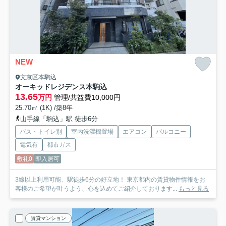
NEW
文京区本駒込
オーキッドレジデンス本駒込
13.65
万円
管理/共益費10,000円
25.70㎡ (1K) /築8年
山手線「駒込」駅 徒歩6分
バス・トイレ別
室内洗濯機置場
エアコン
バルコニー
電気有
都市ガス
敷礼0
即入居可
3線以上利用可能、駅徒歩6分の好立地！ 東京都内の賃貸物件情報をお
客様のご希望が叶うよう、心を込めてご紹介しております...
もっと見る
賃貸マンション