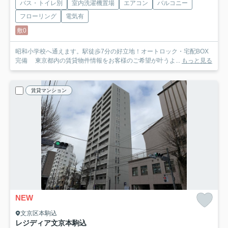
バス・トイレ別
室内洗濯機置場
エアコン
バルコニー
フローリング
電気有
敷0
昭和小学校へ通えます。駅徒歩7分の好立地！オートロック・宅配BOX
完備 東京都内の賃貸物件情報をお客様のご希望が叶うよ...
もっと見る
賃貸マンション
NEW
文京区本駒込
レジディア文京本駒込