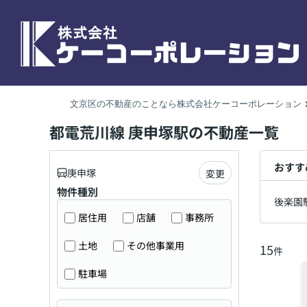
文京区の不動産のことなら株式会社ケーコーポレーション
都電荒川線 庚申塚駅の不動産一覧
おすす
庚申塚
変更
物件種別
後楽園
居住用
店舗
事務所
土地
その他事業用
15
件
駐車場