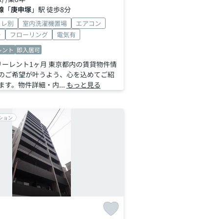
線
「
庚申塚
」駅 徒歩8分
イレ別
室内洗濯機置場
エアコン
ー
フローリング
電気有
レント
即入居可
リーレント1ヶ月 東京都内の賃貸物件情
のご希望が叶うよう、心を込めてご紹
す。物件詳細・内...
もっと見る
ション