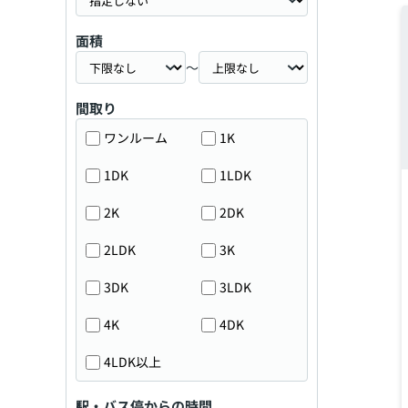
面積
～
間取り
ワンルーム
1K
1DK
1LDK
2K
2DK
2LDK
3K
3DK
3LDK
4K
4DK
4LDK以上
駅・バス停からの時間