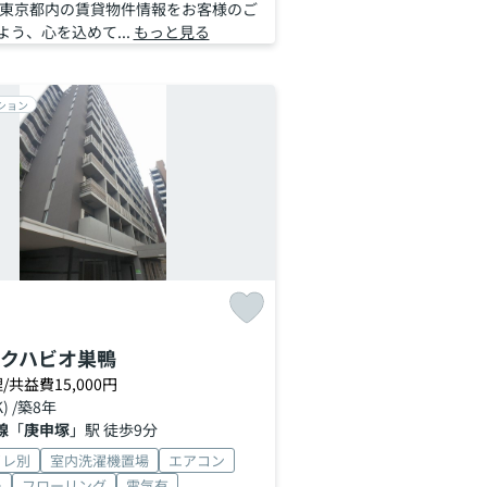
 東京都内の賃貸物件情報をお客様のご
う、心を込めて...
もっと見る
ション
クハビオ巣鴨
/共益費15,000円
K) /築8年
線
「
庚申塚
」駅 徒歩9分
イレ別
室内洗濯機置場
エアコン
ー
フローリング
電気有