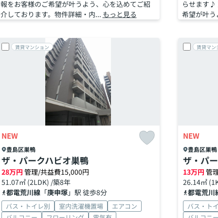
報をお客様のご希望が叶うよう、心を込めてご紹
らせます♪
介しております。物件詳細・内...
もっと見る
希望が叶うよ
賃貸マンション
賃貸マン
NEW
NEW
豊島区
巣鴨
豊島区
巣鴨
ザ・パークハビオ巣鴨
ザ・パー
28
万円
管理/共益費15,000円
13
万円
管理
51.07㎡ (2LDK) /築8年
26.14㎡ (1
都電荒川線
「
庚申塚
」駅 徒歩8分
都電荒川
バス・トイレ別
室内洗濯機置場
エアコン
バス・ト
バルコニー
フローリング
電気有
バルコニ