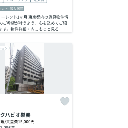
レント
即入居可
リーレント1ヶ月 東京都内の賃貸物件情
のご希望が叶うよう、心を込めてご紹
す。物件詳細・内...
もっと見る
ション
クハビオ巣鴨
理/共益費15,000円
K) /築8年