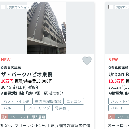
賃貸マンション
賃貸マン
NEW
NEW
豊島区
巣鴨
豊島区
巣鴨
ザ・パークハビオ巣鴨
Urban 
16
万円
管理/共益費15,000円
18.3
万円
管
30.45㎡ (1DK) /築8年
35.12㎡ (1
都電荒川線
「
庚申塚
」駅 徒歩9分
都電荒川
バス・トイレ別
室内洗濯機置場
エアコン
バス・ト
バルコニー
フローリング
電気有
バルコニ
礼0
フリーレント
即入居可
礼0
フリー
礼金0、フリーレント1ヶ月 東京都内の賃貸物件情
オートロッ