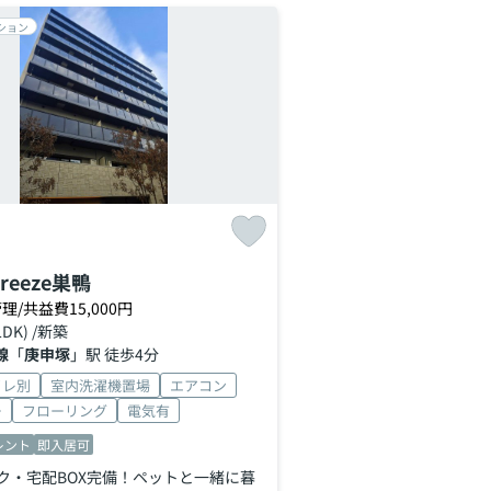
ション
Breeze巣鴨
理/共益費15,000円
LDK) /新築
線
「
庚申塚
」駅 徒歩4分
イレ別
室内洗濯機置場
エアコン
ー
フローリング
電気有
レント
即入居可
ク・宅配BOX完備！ペットと一緒に暮