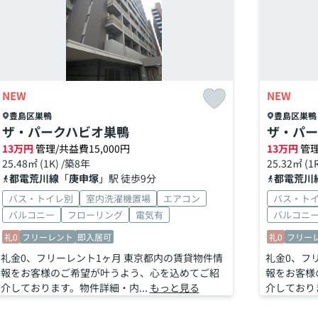
NEW
NEW
豊島区
巣鴨
豊島区
巣鴨
ザ・パークハビオ巣鴨
ザ・パー
13
万円
管理/共益費15,000円
13
万円
管理
25.48㎡ (1K) /築8年
25.32㎡ (1
都電荒川線
「
庚申塚
」駅 徒歩9分
都電荒川
バス・トイレ別
室内洗濯機置場
エアコン
バス・ト
バルコニー
フローリング
電気有
バルコニ
礼0
フリーレント
即入居可
礼0
フリー
礼金0、フリーレント1ヶ月 東京都内の賃貸物件情
礼金0、フ
報をお客様のご希望が叶うよう、心を込めてご紹
報をお客様
介しております。物件詳細・内...
もっと見る
介しておりま