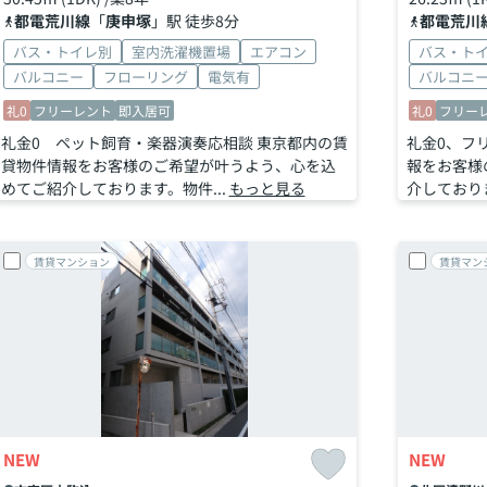
都電荒川線
「
庚申塚
」駅 徒歩8分
都電荒川
バス・トイレ別
室内洗濯機置場
エアコン
バス・ト
バルコニー
フローリング
電気有
バルコニ
礼0
フリーレント
即入居可
礼0
フリー
礼金0 ペット飼育・楽器演奏応相談 東京都内の賃
礼金0、フ
貸物件情報をお客様のご希望が叶うよう、心を込
報をお客様
めてご紹介しております。物件...
もっと見る
介しておりま
賃貸マンション
賃貸マン
NEW
NEW