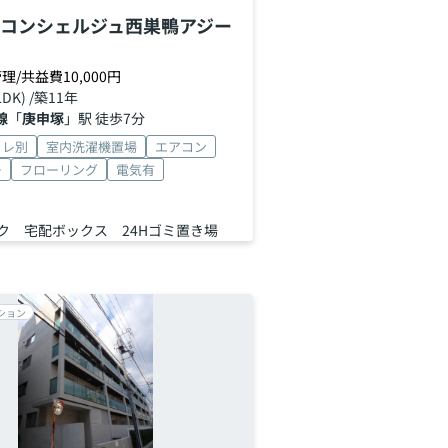
コンシェルジュ西巣鴨アジー
理/共益費10,000円
LDK) /築11年
線
「
庚申塚
」駅 徒歩7分
イレ別
室内洗濯機置場
エアコン
ー
フローリング
電気有
ク 宅配ボックス 24Hゴミ置き場
ション