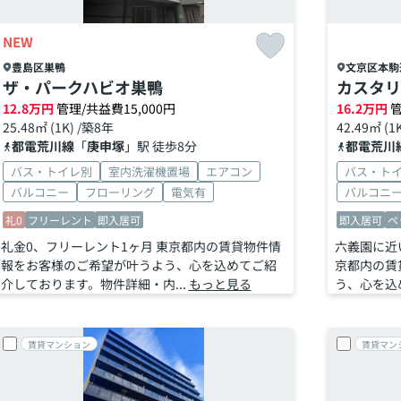
NEW
豊島区
巣鴨
文京区
本駒
ザ・パークハビオ巣鴨
カスタリ
12.8
万円
管理/共益費15,000円
16.2
万円
管
25.48㎡ (1K) /築8年
42.49㎡ (1
都電荒川線
「
庚申塚
」駅 徒歩8分
都電荒川
バス・トイレ別
室内洗濯機置場
エアコン
バス・ト
バルコニー
フローリング
電気有
バルコニ
礼0
フリーレント
即入居可
即入居可
ペ
礼金0、フリーレント1ヶ月 東京都内の賃貸物件情
六義園に近
報をお客様のご希望が叶うよう、心を込めてご紹
京都内の賃
介しております。物件詳細・内...
もっと見る
う、心を込め
賃貸マンション
賃貸マン