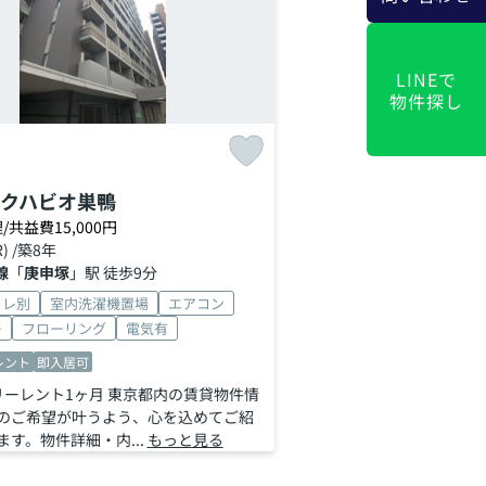
LINEで
物件探し
クハビオ巣鴨
/共益費15,000円
R) /築8年
線
「
庚申塚
」駅 徒歩9分
イレ別
室内洗濯機置場
エアコン
ー
フローリング
電気有
レント
即入居可
リーレント1ヶ月 東京都内の賃貸物件情
のご希望が叶うよう、心を込めてご紹
す。物件詳細・内...
もっと見る