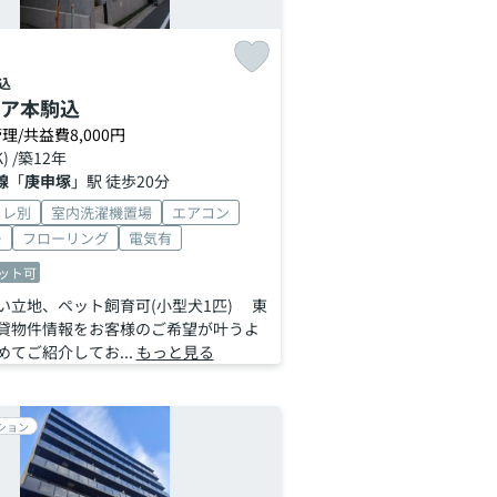
込
ア本駒込
理/共益費8,000円
K) /築12年
線
「
庚申塚
」駅 徒歩20分
イレ別
室内洗濯機置場
エアコン
ー
フローリング
電気有
ット可
い立地、ペット飼育可(小型犬1匹) 東
貸物件情報をお客様のご希望が叶うよ
てご紹介してお...
もっと見る
ション