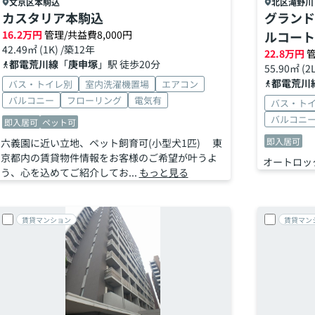
文京区
本駒込
北区
滝野川
カスタリア本駒込
グランド
16.2
万円
管理/共益費8,000円
ルコート
42.49㎡ (1K) /築12年
22.8
万円
管
都電荒川線
「
庚申塚
」駅 徒歩20分
55.90㎡ (2
都電荒川
バス・トイレ別
室内洗濯機置場
エアコン
バルコニー
フローリング
電気有
バス・ト
バルコニ
即入居可
ペット可
即入居可
六義園に近い立地、ペット飼育可(小型犬1匹) 東
京都内の賃貸物件情報をお客様のご希望が叶うよ
オートロッ
う、心を込めてご紹介してお...
もっと見る
賃貸マンション
賃貸マン