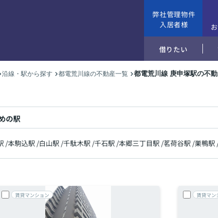
弊社管理物件
入居者様
借りたい
都電荒川線 庚申塚駅の不
沿線・駅から探す
都電荒川線の不動産一覧
めの駅
駅
/
本駒込駅
/
白山駅
/
千駄木駅
/
千石駅
/
本郷三丁目駅
/
茗荷谷駅
/
巣鴨駅
賃貸マンション
賃貸マン