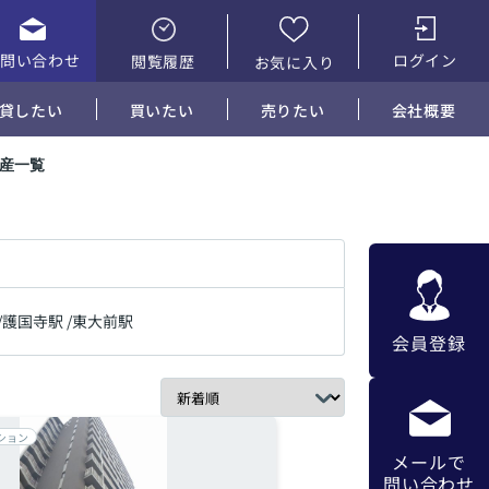
お問い合わせ
ログイン
閲覧履歴
お気に入り
貸したい
買いたい
売りたい
会社概要
動産一覧
/
護国寺駅
/
東大前駅
会員登録
ション
メールで
問い合わせ