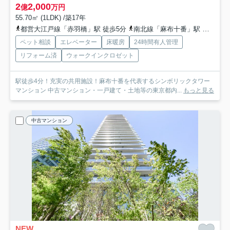
2
2,000
億
万円
55.70㎡ (1LDK) /築17年
都営大江戸線「赤羽橋」駅 徒歩5分
南北線「麻布十番」駅 徒歩5分
ペット相談
エレベーター
床暖房
24時間有人管理
リフォーム済
ウォークインクロゼット
駅徒歩4分！充実の共用施設！麻布十番を代表するシンボリックタワー
マンション 中古マンション・一戸建て・土地等の東京都内...
もっと見る
中古マンション
NEW