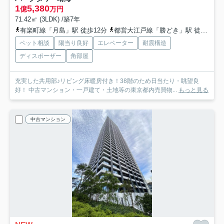
1
5,380
億
万円
71.42㎡ (3LDK) /築7年
有楽町線「月島」駅 徒歩12分
都営大江戸線「勝どき」駅 徒歩15分
ペット相談
陽当り良好
エレベーター
耐震構造
ディスポーザー
角部屋
充実した共用部♪リビング床暖房付き！38階のため日当たり・眺望良
好！ 中古マンション・一戸建て・土地等の東京都内売買物...
もっと見る
中古マンション