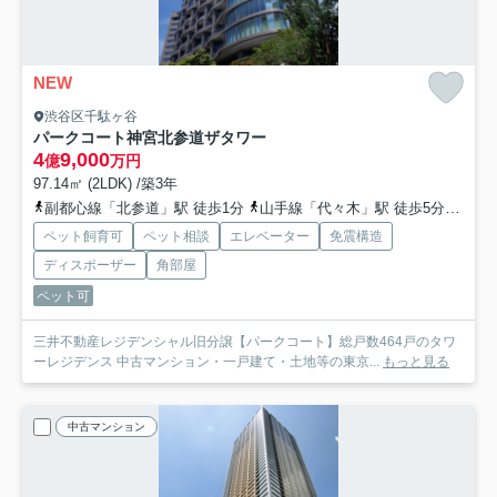
NEW
渋谷区千駄ヶ谷
パークコート神宮北参道ザタワー
4
9,000
億
万円
97.14㎡ (2LDK) /築3年
副都心線「北参道」駅 徒歩1分
山手線「代々木」駅 徒歩5分
総武
ペット飼育可
ペット相談
エレベーター
免震構造
ディスポーザー
角部屋
ペット可
三井不動産レジデンシャル旧分譲【パークコート】総戸数464戸のタワ
ーレジデンス 中古マンション・一戸建て・土地等の東京...
もっと見る
中古マンション