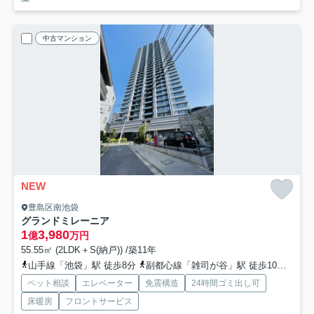
中古マンション
NEW
豊島区南池袋
グランドミレーニア
1
3,980
億
万円
55.55㎡ (2LDK＋S(納戸)) /築11年
山手線「池袋」駅 徒歩8分
副都心線「雑司が谷」駅 徒歩10分
有楽
ペット相談
エレベーター
免震構造
24時間ゴミ出し可
床暖房
フロントサービス