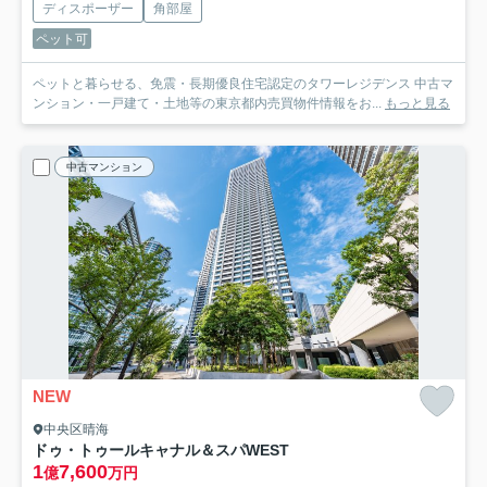
ディスポーザー
角部屋
ペット可
ペットと暮らせる、免震・長期優良住宅認定のタワーレジデンス 中古マ
ンション・一戸建て・土地等の東京都内売買物件情報をお...
もっと見る
中古マンション
NEW
中央区晴海
ドゥ・トゥールキャナル＆スパWEST
1
7,600
億
万円