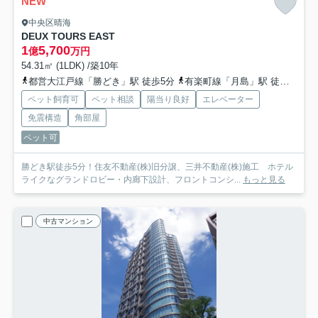
NEW
中央区晴海
DEUX TOURS EAST
1
5,700
億
万円
54.31㎡ (1LDK) /築10年
都営大江戸線「勝どき」駅 徒歩5分
有楽町線「月島」駅 徒歩15分
ペット飼育可
ペット相談
陽当り良好
エレベーター
免震構造
角部屋
ペット可
勝どき駅徒歩5分！住友不動産(株)旧分譲、三井不動産(株)施工 ホテル
ライクなグランドロビー・内廊下設計、フロントコンシ...
もっと見る
中古マンション