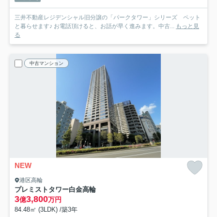
三井不動産レジデンシャル旧分譲の「パークタワー」シリーズ ペット
と暮らせます♪ お電話頂けると、お話が早く進みます。中古...
もっと見
る
中古マンション
NEW
港区高輪
プレミストタワー白金高輪
3
3,800
億
万円
84.48㎡ (3LDK) /築3年