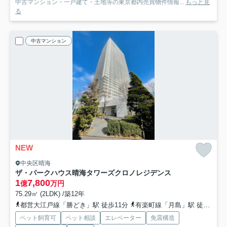
中古マンション・一戸建て・土地等の東京都内売買物件情報...
もっと見
る
中古マンション
NEW
中央区晴海
ザ・パークハウス晴海タワーズクロノレジデンス
1
7,800
億
万円
75.29㎡ (2LDK) /築12年
都営大江戸線「勝どき」駅 徒歩11分
有楽町線「月島」駅 徒歩14分
ペット飼育可
ペット相談
エレベーター
免震構造