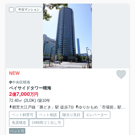
中古マンション
NEW
中央区晴海
ベイサイドタワー晴海
2
7,000
億
万円
72.40㎡ (2LDK) /築10年
都営大江戸線「勝どき」駅 徒歩7分
ゆりかもめ「市場前」駅 徒歩17分
ペット飼育可
ペット相談
陽当り良好
エレベーター
免震構造
24時間ゴミ出し可
ペット可