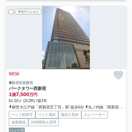
中古マンション
NEW
新宿区西新宿
パークタワー西新宿
1
7,500
億
万円
61.02㎡ (2LDK) /築1年
都営大江戸線「西新宿五丁目」駅 徒歩6分
丸ノ内線「西新宿」駅 徒歩10分
ペット飼育可
ペット相談
陽当り良好
エレベーター
免震構造
24時間有人管理
ペット可