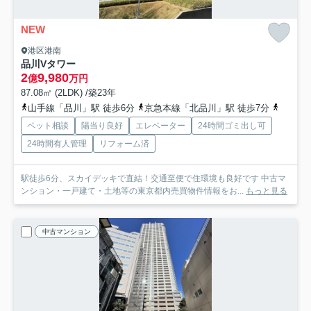
NEW
港区港南
品川Vタワー
2
9,980
億
万円
87.08㎡ (2LDK) /築23年
山手線「品川」駅 徒歩6分
京急本線「北品川」駅 徒歩7分
りんか
ペット相談
陽当り良好
エレベーター
24時間ゴミ出し可
24時間有人管理
リフォーム済
駅徒歩6分、スカイデッキで直結！交通至便で住環境も良好です 中古マ
ンション・一戸建て・土地等の東京都内売買物件情報をお...
もっと見る
中古マンション