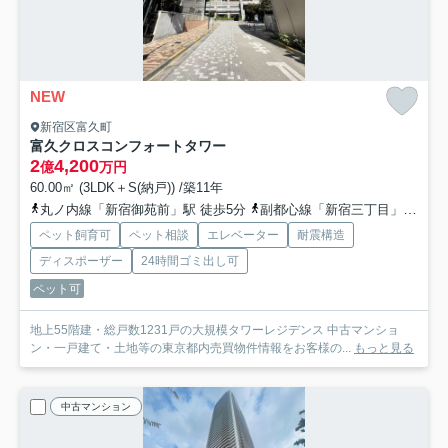
NEW
新宿区富久町
富久クロスコンフォートタワー
2
4,200
億
万円
60.00㎡ (3LDK＋S(納戸)) /築11年
丸ノ内線「新宿御苑前」駅 徒歩5分
副都心線「新宿三丁目」駅 徒歩8分
ペット飼育可
ペット相談
エレベーター
耐震構造
ディスポーザー
24時間ゴミ出し可
ペット可
地上55階建・総戸数1231戸の大規模タワーレジデンス 中古マンショ
ン・一戸建て・土地等の東京都内売買物件情報をお客様の...
もっと見る
中古マンション