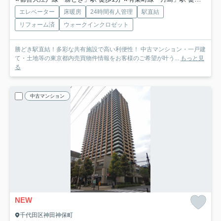
エレベーター
床暖房
24時間有人管理
駅直結
リフォーム済
ウォークインクロゼット
勝どき駅直結！多彩な共有施設で高い利便性！ 中古マンション・一戸建
て・土地等の東京都内売買物件情報をお客様のご希望が叶う...
もっと見
る
中古マンション
NEW
千代田区神田神保町