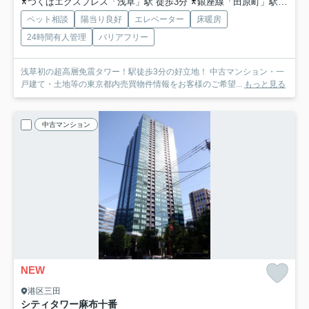
つくばエクスプレス「浅草」駅 徒歩3分
銀座線「田原町」駅 徒歩9分
ペット相談
陽当り良好
エレベーター
床暖房
24時間有人管理
バリアフリー
浅草初の超高層免震タワー！駅徒歩3分の好立地！ 中古マンション・一
戸建て・土地等の東京都内売買物件情報をお客様のご希望...
もっと見る
中古マンション
NEW
港区三田
シティタワー麻布十番