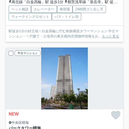
南北線「白金高輪」駅 徒歩1分
都営浅草線「泉岳寺」駅 徒歩11分
ペット相談
エレベーター
角部屋
24時間ゴミ出し可
ウォークインクロゼット
バス・トイレ別
駅徒歩1分の好立地！白金高輪に佇む制振構造タワーマンション 中古マ
ンション・一戸建て・土地等の東京都内売買物件情報をお...
もっと見る
中古マンション
NEW
中央区晴海
パークタワー晴海