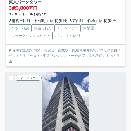
東京パークタワー
3
3,800
億
万円
86.30㎡ (2LDK) /築23年
都営三田線「神保町」駅 徒歩1分
東西線「竹橋」駅 徒歩8分
千代
ペット相談
陽当り良好
エレベーター
角部屋
ウォークインクロゼット
バス・トイレ別
神保町駅直結で雨の日も安心！複数駅・路線利用可能でアクセス良好！
ペットと暮らせます♪ 中古マンション・一戸建て・土地等の...
もっと見
る
中古マンション