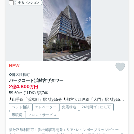
中古マンション
NEW
港区浜松町
パークコート浜離宮ザタワー
2
4,800
億
万円
59.50㎡ (1LDK) /築7年
山手線「浜松町」駅 徒歩5分
都営大江戸線「大門」駅 徒歩5分
都
ペット相談
エレベーター
免震構造
24時間ゴミ出し可
床暖房
フロントサービス
複数路線利用可！浜松町駅再開発エリア×レインボーブリッジビュー