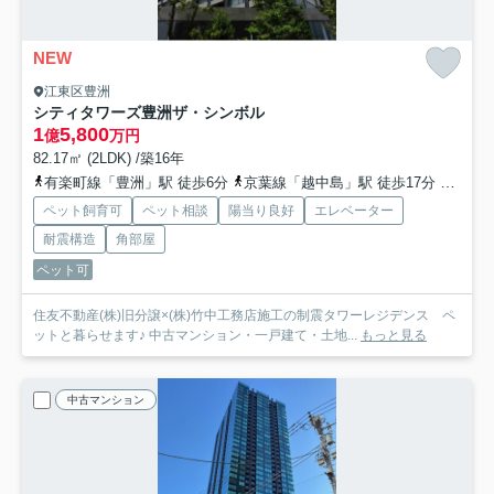
NEW
江東区豊洲
シティタワーズ豊洲ザ・シンボル
1
5,800
億
万円
82.17㎡ (2LDK) /築16年
有楽町線「豊洲」駅 徒歩6分
京葉線「越中島」駅 徒歩17分
ゆりか
ペット飼育可
ペット相談
陽当り良好
エレベーター
耐震構造
角部屋
ペット可
住友不動産(株)旧分譲×(株)竹中工務店施工の制震タワーレジデンス ペ
ットと暮らせます♪ 中古マンション・一戸建て・土地...
もっと見る
中古マンション