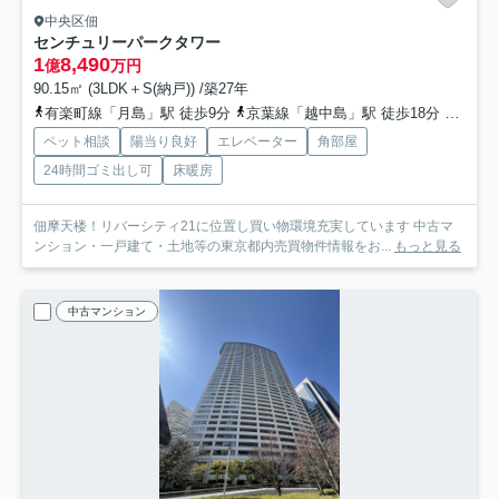
中央区佃
センチュリーパークタワー
1
8,490
億
万円
90.15㎡ (3LDK＋S(納戸)) /築27年
有楽町線「月島」駅 徒歩9分
京葉線「越中島」駅 徒歩18分
日比谷
ペット相談
陽当り良好
エレベーター
角部屋
24時間ゴミ出し可
床暖房
佃摩天楼！リバーシティ21に位置し買い物環境充実しています 中古マ
ンション・一戸建て・土地等の東京都内売買物件情報をお...
もっと見る
中古マンション