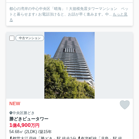
都心の湾岸の中心中央区「晴海」！大規模免震タワーマンション ペッ
トと暮らせます♪ お電話頂けると、お話が早く進みます。中...
もっと見
る
中古マンション
NEW
中央区勝どき
勝どきビュータワー
1
4,900
億
万円
54.68㎡ (2LDK) /築15年
都営大江戸線「勝どき」駅 徒歩1分
有楽町線「月島」駅 徒歩12分