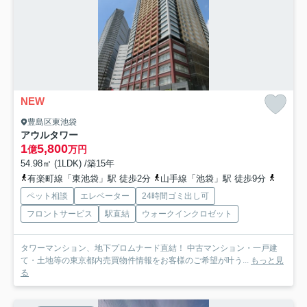
NEW
豊島区東池袋
アウルタワー
1
5,800
億
万円
54.98㎡ (1LDK) /築15年
有楽町線「東池袋」駅 徒歩2分
山手線「池袋」駅 徒歩9分
都電荒
ペット相談
エレベーター
24時間ゴミ出し可
フロントサービス
駅直結
ウォークインクロゼット
タワーマンション、地下プロムナード直結！ 中古マンション・一戸建
て・土地等の東京都内売買物件情報をお客様のご希望が叶う...
もっと見
る