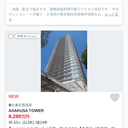
「池袋」駅まで徒歩６分、複数路線利用可能でアクセス良好です。 中古
マンション・一戸建て・土地等の東京都内売買物件情報をお...
もっと見
る
中古マンション
NEW
台東区西浅草
ASAKUSA TOWER
8,280
万円
45.63㎡ (1LDK) /築14年