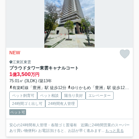
NEW
江東区東雲
プラウドタワー東雲キャナルコート
1
3,500
億
万円
75.01㎡ (3LDK) /築13年
有楽町線「豊洲」駅 徒歩12分
ゆりかもめ「豊洲」駅 徒歩12分
り
ペット飼育可
ペット相談
陽当り良好
エレベーター
24時間ゴミ出し可
24時間有人管理
ペット可
安心の24時間有人管理・各階ゴミ置場有 近隣に24時間営業のスーパー
あり買い物便利♪ お電話頂けると、お話が早く進みます...
もっと見る