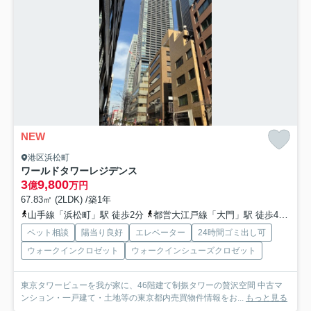
NEW
港区浜松町
ワールドタワーレジデンス
3
9,800
億
万円
67.83㎡ (2LDK) /築1年
山手線「浜松町」駅 徒歩2分
都営大江戸線「大門」駅 徒歩4分
都
ペット相談
陽当り良好
エレベーター
24時間ゴミ出し可
ウォークインクロゼット
ウォークインシューズクロゼット
東京タワービューを我が家に、46階建て制振タワーの贅沢空間 中古マ
ンション・一戸建て・土地等の東京都内売買物件情報をお...
もっと見る