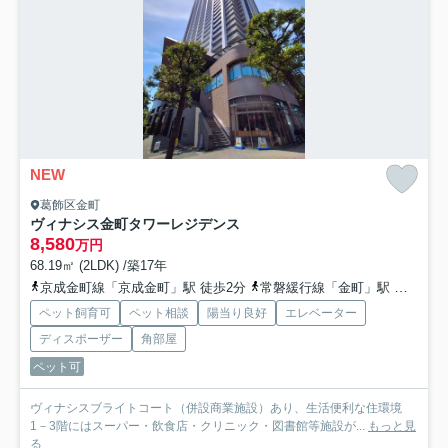
NEW
葛飾区金町
ヴィナシス金町タワーレジデンス
8,580
万円
68.19㎡ (2LDK) /築17年
京成金町線「京成金町」駅 徒歩2分
常磐緩行線「金町」駅 徒歩2分
ペット飼育可
ペット相談
陽当り良好
エレベーター
ディスポーザー
角部屋
ペット可
ヴィナシスブライトコート（併設商業施設）あり、生活便利な住環境
1－3階にはスーパー・飲食店・クリニック・図書館等施設が...
もっと見
る