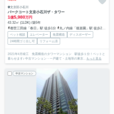
文京区小石川
パークコート文京小石川ザ・タワー
1
5,980
億
万円
43.32㎡ (1LDK) /築5年
都営三田線「春日」駅 徒歩1分
丸ノ内線「後楽園」駅 徒歩2分
総
ペット相談
エレベーター
免震構造
ディスポーザー
24時間ゴミ出し可
リフォーム済
2021年4月竣工 免震構造のタワーマンション 駅徒歩１分！ペットと
暮らせます♪ 中古マンション・一戸建て・土地等の東京...
もっと見る
中古マンション