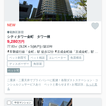
NEW
葛飾区新宿
シティタワー金町 タワー棟
9,280
万円
77.83㎡ (3LDK＋S(納戸)) /築10年
常磐緩行線「金町」駅 徒歩12分
京成金町線「京成金町」駅 徒歩13分
ペット飼育可
ペット相談
エレベーター
免震構造
ディスポーザー
角部屋
ペット可
二重床・二重天井でプライバシーに配慮！各階ダストステーション・コ
ンシェルジュサービスあり ペットと暮らせます♪ お電話頂...
もっと見
る
中古マンション