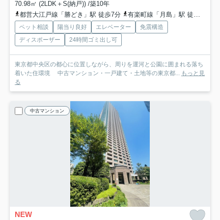
70.98㎡ (2LDK＋S(納戸)) /築10年
都営大江戸線「勝どき」駅 徒歩7分
有楽町線「月島」駅 徒歩18分
ペット相談
陽当り良好
エレベーター
免震構造
ディスポーザー
24時間ゴミ出し可
東京都中央区の都心に位置しながら、周りを運河と公園に囲まれる落ち
着いた住環境 中古マンション・一戸建て・土地等の東京都...
もっと見
る
中古マンション
NEW