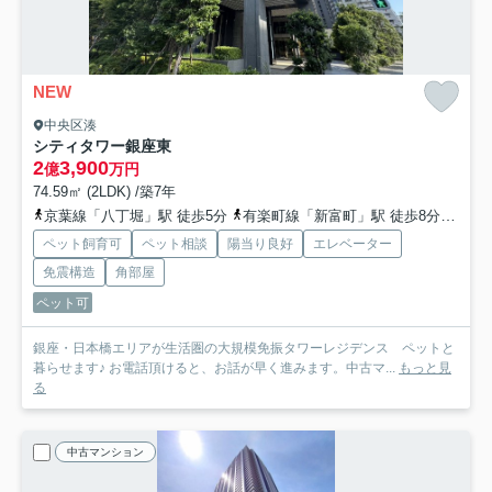
NEW
中央区湊
シティタワー銀座東
2
3,900
億
万円
74.59㎡ (2LDK) /築7年
京葉線「八丁堀」駅 徒歩5分
有楽町線「新富町」駅 徒歩8分
日比
ペット飼育可
ペット相談
陽当り良好
エレベーター
免震構造
角部屋
ペット可
銀座・日本橋エリアが生活圏の大規模免振タワーレジデンス ペットと
暮らせます♪ お電話頂けると、お話が早く進みます。中古マ...
もっと見
る
中古マンション