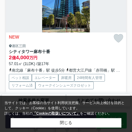
NEW
港区三田
シティタワー麻布十番
2
4,000
億
万円
57.01㎡ (1LDK) /築17年
南北線「麻布十番」駅 徒歩5分
都営大江戸線「赤羽橋」駅 徒歩5分
ペット相談
エレベーター
床暖房
24時間有人管理
リフォーム済
ウォークインシューズクロゼット
検索条件を変更
まとめてお問い合わせ
麻布十番駅５分！２２階南東向き・陽当り眺望良好。新規リノベ済・ペ
当サイトでは、お客様の当サイト利用状況把握、サービス向上検討を目的と
ット２匹可 中古マンション・一戸建て・土地等の東京都内...
もっと見る
して、クッキー（Cookie）を使用しています。
詳しくは、当社の
「Cookieの取扱いについて」
をご確認ください。
LINEで
電話
会員登録
メール
物件探し
閉じる
中古マンション